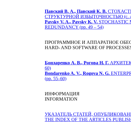
Павский В. А., Павский К. В.
СТОХАСТ
СТРУКТУРНОЙ ИЗБЫТОЧНОСТЬЮ (с. 49
Pavsky V. A., Pavsky K. V.
STOCHASTIC 
REDUNDANCY (pp. 49 – 54)
ПРОГРАММНОЕ И АППАРАТНОЕ ОБЕ
HARD- AND SOFTWARE OF PROCESSE
Бондаренко А. В., Рогова Н. Г.
АРХИТЕК
60)
Bondarenko A. V., Rogova N. G.
ENTERPR
(pp. 55–60)
ИНФОРМАЦИЯ
INFORMATION
УКАЗАТЕЛЬ СТАТЕЙ, ОПУБЛИКОВАННЫХ 
THE INDEX OF THE ARTICLES PUBLISHE