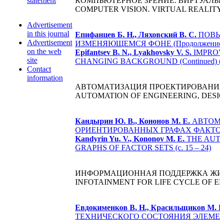
statement
КОМПЬЮТЕРНОЕ ЗРЕНИЕ. ВИРТУАЛЬ
COMPUTER VISION. VIRTUAL REALIT
Advertisement
in this journal
Епифанцев Б. Н., Ляховский В. С.
ПОВЫ
Advertisement
ИЗМЕНЯЮЩЕМСЯ ФОНЕ (Продолжение) (
on the web
Epifantsev B. N., Lyakhovsky V. S.
IMPROV
site
CHANGING BACKGROUND (Continued) (p
Contact
information
АВТОМАТИЗАЦИЯ ПРОЕКТИРОВАНИЯ
AUTOMATION OF ENGINEERING, DES
Кандырин Ю. В., Кононов М. Е.
АВТОМ
ОРИЕНТИРОВАННЫХ ГРАФАХ ФАКТОР-М
Kandyrin Yu. V., Kononov M. E.
THE AUT
GRAPHS OF FACTOR SETS (с. 15 – 24)
ИНФОРМАЦИОННАЯ ПОДДЕРЖКА ЖИ
INFOTAINMENT FOR LIFE CYCLE OF 
Евдокименков В. Н., Красильщиков М. Н.
ТЕХНИЧЕСКОГО СОСТОЯНИЯ ЭЛЕМЕ