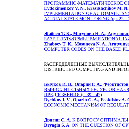
ПРОГРАММНО-МАТЕМАТИЧЕСКОЕ ОБЕС
Evdokimenkov V. N., Krasilshchikov M. N., 
IMPLEMENTATION OF AUTOMATIC SY
ACTUAL STATE MONITORING (pp. 25 – 
Жабоев Т. К., Мосунова Н. А., Арутюнян
БАЗЕ ПЛАТФОРМЫ IBM RATIONAL JAZZ (
Zhaboev T. K., Mosunova N. A., Arutyunya
COMPUTER CODES ON THE BASED PLATF
РАСПРЕДЕЛЕННЫЕ ВЫЧИСЛИТЕЛЬН
DISTRIBUTED COMPUTING AND INFO
Бычков И. В., Опарин Г. А., Феоктистов 
ВЫЧИСЛИТЕЛЬНЫХ РЕСУРСОВ НА О
ПРЕДЛОЖЕНИЯ (с. 39 – 45)
Bychkov I. V., Oparin G. A., Feoktistov A. 
ECONOMIC MECHANISM OF REGULATING
Дрягин С. А.
К ВОПРОСУ ОПТИМАЛЬНО
Dryagin S. A.
ON THE QUESTION OF OPT