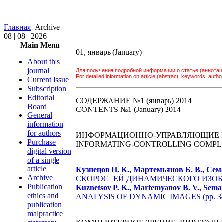
Главная
Archive
08 | 08 | 2026
Main Menu
01, январь (January)
About this
journal
Для получения подробной информации о статье (аннотац
For detailed information on article (abstract, keywords, author 
Current Issue
Subscription
Editorial
СОДЕРЖАНИЕ №1 (январь) 2014
Board
CONTENTS №1 (January) 2014
General
information
for authors
ИНФОРМАЦИОННО-УПРАВЛЯЮЩИЕ 
Purchase
INFORMATING-CONTROLLING COMPLE
digital version
of a single
article
Кузнецов П. К., Мартемьянов Б. В., Сем
Archive
СКОРОСТЕЙ ДИНАМИЧЕСКОГО ИЗОБРА
Publication
Kuznetsov P. K., Martemyanov B. V., Semav
ethics and
ANALYSIS OF DYNAMIC IMAGES (pp. 3
publication
malpractice