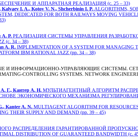
ПЕЧЕНИЕ И АППАРАТНАЯ РЕАЛИЗАЦИЯ (с. 25 – 33)
Kalyaev I. A., Kotov V. N., Shcherbinin I. P.
ALGORITHMS, SO
STEM, DEDICATED FOR BOTH RAILWAYS MOVING VEHIC
33)
 А. Р.
РЕАЛИЗАЦИЯ СИСТЕМЫ УПРАВЛЕНИЯ РАЗРАБОТК
с. 34 – 38)
n A. R.
IMPLEMENTATION OF A SYSTEM FOR MANAGING 
ORM IBM RATIONAL JAZZ (pp. 34 – 38)
ЫЕ И ИНФОРМАЦИОННО-УПРАВЛЯЮЩИЕ СИСТЕМЫ. СЕ
RMATING-CONTROLLING SYSTEMS. NETWORK ENGINEER
А. Г., Кантер А. Н.
МУЛЬТИАГЕНТНЫЙ АЛГОРИТМ РАСПР
СНОВЕ ЭКОНОМИЧЕСКОГО МЕХАНИЗМА РЕГУЛИРОВАНИ
G., Kanter A. N.
MULTIAGENT ALGORITHM FOR RESOURCES
 THEIR SUPPLY AND DEMAND (pp. 39 – 45)
ГО РАСПРЕДЕЛЕНИЯ ГАРАНТИРОВАННОЙ ПРОПУСКНОЙ С
IMAL DISTRIBUTION OF GUARANTEED BANDWIDTH (с. 45 