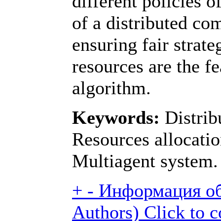
different policies 
of a distributed c
ensuring fair strate
resources are the f
algorithm.
Keywords:
Distrib
Resources allocat
Multiagent system.
+
-
Информация об 
Authors)
Click to c