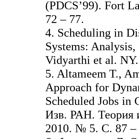
(PDCS’99). Fort La
72 – 77.
4. Scheduling in D
Systems: Analysis,
Vidyarthi et al. NY.
5. Altameem T., A
Approach for Dyna
Scheduled Jobs in 
Изв. РАН. Теория 
2010. № 5. С. 87 –