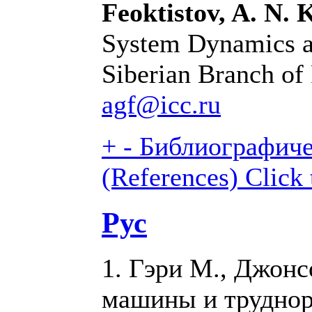
Feoktistov, A. N. 
System Dynamics a
Siberian Branch of
agf@icc.ru
+
-
Библиографиче
(References)
Click 
Рус
1. Гэри М., Джон
машины и труднор