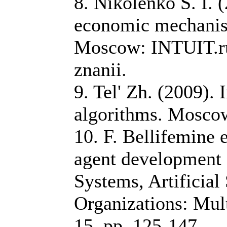
8. Nikolenko S. I. 
economic mechanis
Moscow: INTUIT.ru
znanii.
9. Tel' Zh. (2009). 
algorithms. Mosc
10. F. Bellifemine e
agent development 
Systems, Artificial
Organizations: Mu
15, pp. 125-147.