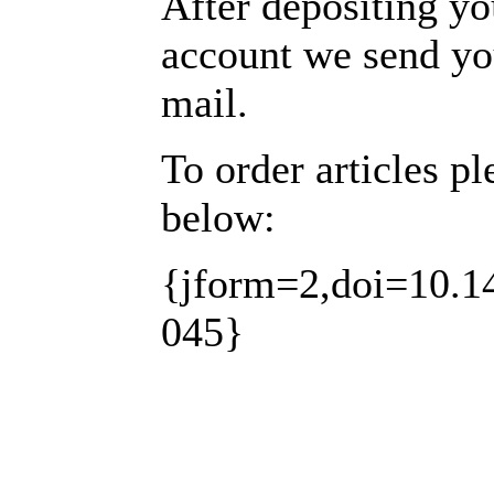
After depositing y
account we send you 
mail.
To order articles pl
below:
{jform=2,doi=10.14
045}