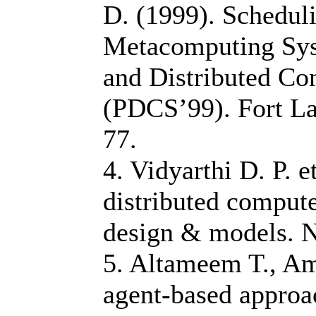
D. (1999). Schedul
Metacomputing Syst
and Distributed C
(PDCS’99). Fort La
77.
4. Vidyarthi D. P. e
distributed compute
design & models. N
5. Altameem T., A
agent-based approa