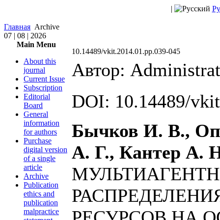
|
Ру
Главная
Archive
07 | 08 | 2026
Main Menu
10.14489/vkit.2014.01.pp.039-045
About this
Автор: Administra
journal
Current Issue
Subscription
DOI: 10.14489/vki
Editorial
Board
General
information
Бычков И. В., Оп
for authors
Purchase
А. Г., Кантер А. 
digital version
of a single
article
МУЛЬТИАГЕНТН
Archive
Publication
РАСПРЕДЕЛЕНИ
ethics and
publication
РЕСУРСОВ НА 
malpractice