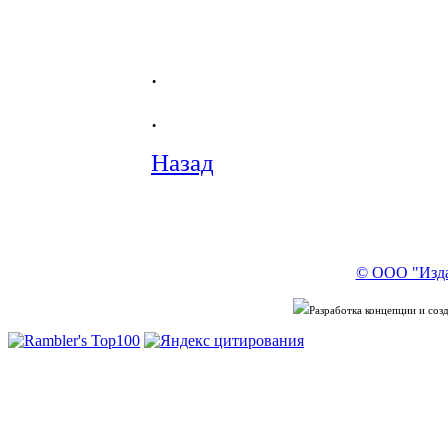
.
.
Назад
© ООО "Изда
Разработка концепции и со