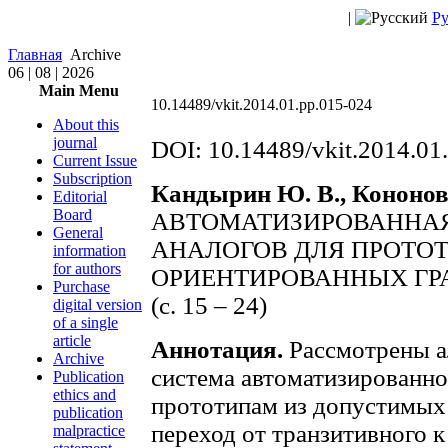
|
Ру
Главная
Archive
06 | 08 | 2026
Main Menu
10.14489/vkit.2014.01.pp.015-024
About this
journal
DOI: 10.14489/vkit.2014.01
Current Issue
Subscription
Кандырин Ю. В., Кононов
Editorial
Board
АВТОМАТИЗИРОВАННАЯ
General
АНАЛОГОВ ДЛЯ ПРОТОТ
information
for authors
ОРИЕНТИРОВАННЫХ ГР
Purchase
(с. 15 – 24)
digital version
of a single
article
Аннотация.
Рассмотрены а
Archive
система автоматизированно
Publication
ethics and
прототипам из допустимых
publication
переход от транзитивного 
malpractice