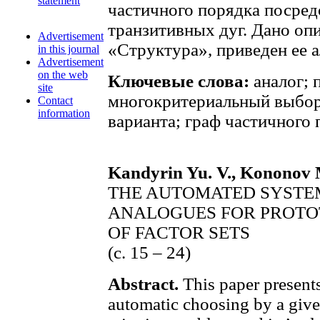
statement
частичного порядка посред
транзитивных дуг. Дано оп
Advertisement
«Структура», приведен ее 
in this journal
Advertisement
on the web
Ключевые слова:
аналог; 
site
многокритериальный выбор 
Contact
information
варианта; граф частичного
Kandyrin Yu. V., Kononov 
THE AUTOMATED SYSTEM
ANALOGUES FOR PROTOT
OF FACTOR SETS
(с. 15 – 24)
Abstract.
This paper presents
automatic choosing by a give