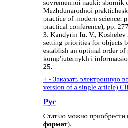
sovremennoi nauki: sbornik
Mezhdunarodnoi praktichesko
practice of modern science: p
practical conference), pp. 27
3. Kandyrin Iu. V., Koshelev
setting priorities for objects 
establish an optimal order of 
komp'iuternykh i informatsio
25.
+
-
Заказать электронную ве
version of a single article)
Cl
Рус
Статью можно приобрести в
формат
).