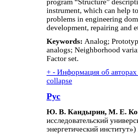
program “Structure” descripti
instrument, which can help to
problems in engineering doma
development, repairing and e
Keywords:
Analog; Prototype
analogs; Neighborhood variant
Factor set.
+
-
Информация об авторах 
collapse
Рус
Ю. В. Кандырин, М. Е. К
исследовательский универ
энергетический институт») 