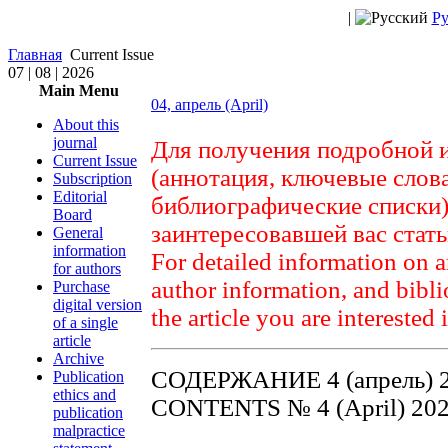
|
Ру
Главная
Current Issue
07 | 08 | 2026
Main Menu
04, апрель (April)
About this
journal
Для получения подробной 
Current Issue
(аннотация, ключевые слов
Subscription
Editorial
библиографические списки)
Board
заинтересовавшей вас стат
General
information
For detailed information on a
for authors
author information, and biblio
Purchase
digital version
the article you are interested 
of a single
article
Archive
СОДЕРЖАНИЕ 4 (апрель) 
Publication
ethics and
CONTENTS № 4 (April) 20
publication
malpractice