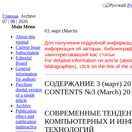
|
Ру
Главная
Archive
07 | 08 | 2026
Main Menu
03, март (March)
About this
journal
Для получения подробной информаци
Current Issue
информация об авторах, библиограф
Subscription
заинтересовавшей вас статьи
Editorial
For detailed information on article (abs
Board
bibliographies), click on the title of the 
General
information
for authors
СОДЕРЖАНИЕ 3 (март) 20
Purchase
digital version
CONTENTS №3 (March) 20
of a single
article
Archive
Publication
СОВРЕМЕННЫЕ ТЕНДЕН
ethics and
КОМПЬЮТЕРНЫХ И ИН
publication
malpractice
ТЕХНОЛОГИЙ