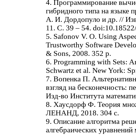
4. Программирование вычи
гибридного типа на языке
А. И. Дордопуло и др. // И
11. C. 39 – 54. doi:10.185
5. Safonov V. O. Using Aspe
Trustworthy Software Devel
& Sons, 2008. 352 p.
6. Programming with Sets: An
Schwartz et al. New York: Sp
7. Вопенка П. Альтернатив
взгляд на бесконечность: п
Изд-во Института математик
8. Хаусдорф Ф. Теория множе
ЛЕНАНД, 2018. 304 с.
9. Описание алгоритма реш
алгебраических уравнений 