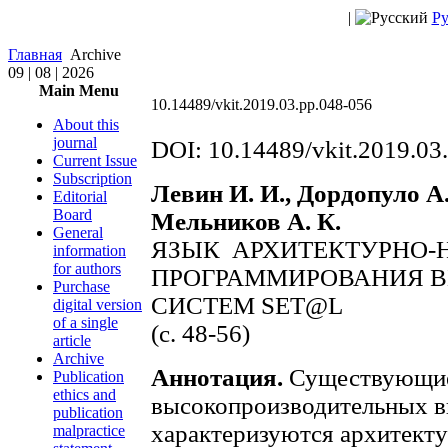
|
Ру
Главная
Archive
09 | 08 | 2026
Main Menu
10.14489/vkit.2019.03.pp.048-056
About this
journal
DOI: 10.14489/vkit.2019.03
Current Issue
Subscription
Левин И. И., Дордопуло А.
Editorial
Board
Мельников А. К.
General
ЯЗЫК АРХИТЕКТУРНО-
information
for authors
ПРОГРАММИРОВАНИЯ 
Purchase
СИСТЕМ SET@L
digital version
of a single
(c. 48-56)
article
Archive
Аннотация.
Существующие
Publication
ethics and
высокопроизводительных в
publication
характеризуются архитекту
malpractice