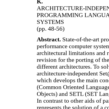
K.
ARCHITECTURE-INDEPE
PROGRAMMING LANGUA
SYSTEMS
(pp. 48-56)
Abstract.
State-of-the-art p
performance computer system
architectural limitations and 
revision for the porting of t
different architectures. To s
architecture-independent Se
which develops the main co
(Common Oriented Language f
Objects) and SETL (SET Lan
In contrast to other aids of 
represents the solution of a 