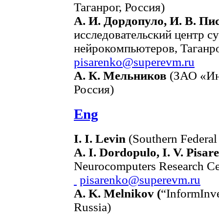
Таганрог, Россия)
А. И. Дордопуло, И. В. Пи
исследовательский центр 
нейрокомпьютеров, Таганрог
pisarenko@superevm.ru
А. К. Мельников
(ЗАО «Ин
Россия)
Eng
I. I. Levin
(Southern Federal
A. I. Dordopulo, I. V. Pisar
Neurocomputers Research Cen
pisarenko@superevm.ru
A. K. Melnikov (
“InformInv
Russia)