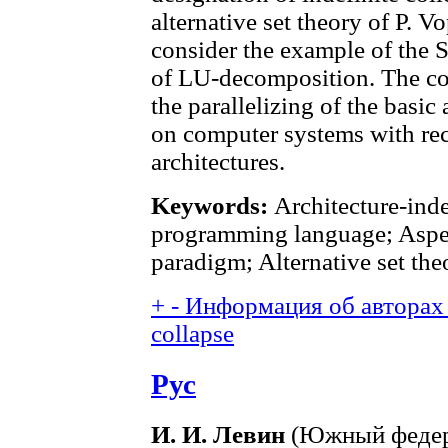
alternative set theory of P. V
consider the example of the S
of LU-decomposition. The co
the parallelizing of the basi
on computer systems with re
architectures.
Keywords:
Architecture-ind
programming language; Aspe
paradigm; Alternative set th
+
-
Информация об авторах 
collapse
Рус
И. И. Левин
(Южный федер