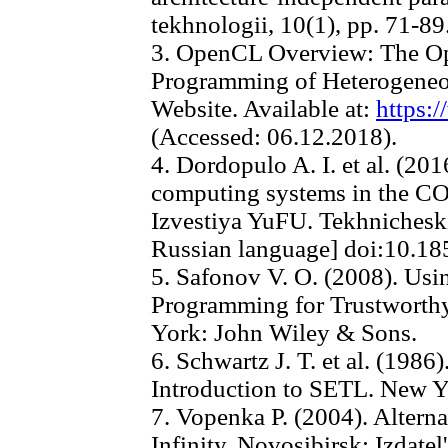
tekhnologii, 10(1), pp. 71-89
3. OpenCL Overview: The Ope
Programming of Heterogene
Website. Available at:
https:
(Accessed: 06.12.2018).
4. Dordopulo A. I. et al. (2
computing systems in the 
Izvestiya YuFU. Tekhnicheskie
Russian language] doi:10.1
5. Safonov V. O. (2008). Usi
Programming for Trustworth
York: John Wiley & Sons.
6. Schwartz J. T. et al. (198
Introduction to SETL. New Y
7. Vopenka P. (2004). Altern
Infinity. Novosibirsk: Izdatel