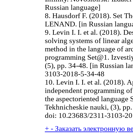
Russian language]
8. Hausdorf F. (2018). Set T
LENAND. [in Russian langu
9. Levin I. I. et al. (2018). D
solving systems of linear alg
method in the language of ar
programming Set@1. Izvesti
(5), pp. 34-48. [in Russian 
3103-2018-5-34-48
10. Levin I. I. et al. (2018). 
independent programming of
the aspectoriented language 
Tekhnicheskie nauki, (3), pp.
doi: 10.23683/2311-3103-20
+
-
Заказать электронную ве