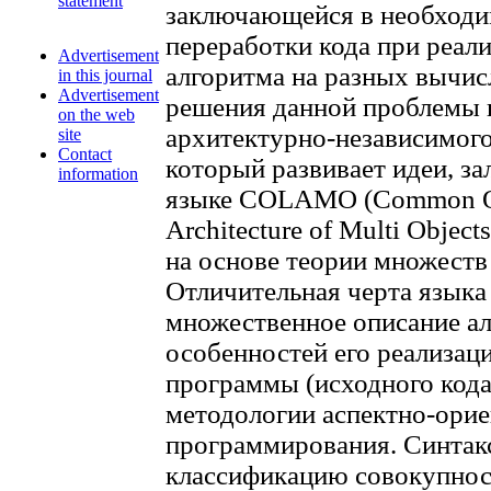
statement
заключающейся в необходи
переработки кода при реали
Advertisement
алгоритма на разных вычис
in this journal
Advertisement
решения данной проблемы 
on the web
архитектурно-независимог
site
Contact
который развивает идеи, з
information
языке COLAMO (Common Ori
Architecture of Multi Objec
на основе теории множеств
Отличительная черта языка 
множественное описание ал
особенностей его реализац
программы (исходного кода 
методологии аспектно-ори
программирования. Синтак
классификацию совокупнос