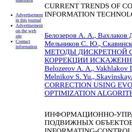
statement
CURRENT TRENDS OF C
INFORMATION TECHNOL
Advertisement
in this journal
Advertisement
on the web
Белозеров А. А., Вахлаков Д
site
Contact
Мельников С. Ю., Скави
information
МЕТОДЫ ДИСКРЕТНОЙ 
КОРРЕКЦИИ ИСКАЖЕННЫХ
Belozerov A. A., Vakhlakov D
Melnikov S. Yu., Skavinska
CORRECTION USING EV
OPTIMIZATION ALGORITHM
ИНФОРМАЦИОННО-УПР
ПОДВИЖНЫХ ОБЪЕКТО
INFORMATING-CONTROL