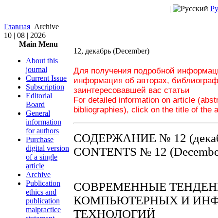
|
Ру
Главная
Archive
10 | 08 | 2026
Main Menu
12, декабрь (December)
About this
journal
Для получения подробной информаци
Current Issue
информация об авторах, библиограф
Subscription
заинтересовавшей вас статьи
Editorial
For detailed information on article (abs
Board
bibliographies), click on the title of the 
General
information
for authors
СОДЕРЖАНИЕ № 12 (декаб
Purchase
digital version
CONTENTS № 12 (December
of a single
article
Archive
Publication
СОВРЕМЕННЫЕ ТЕНДЕН
ethics and
КОМПЬЮТЕРНЫХ И ИН
publication
malpractice
ТЕХНОЛОГИЙ