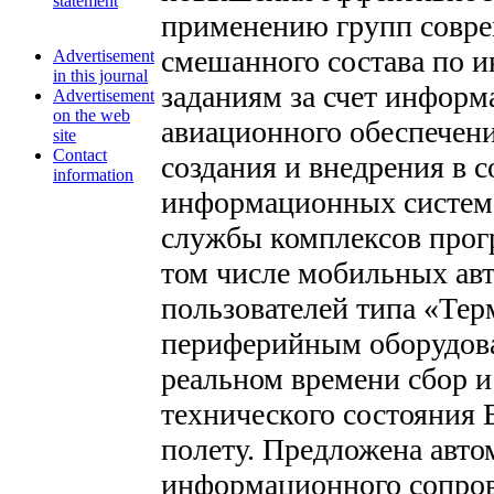
statement
применению групп совре
смешанного состава по 
Advertisement
in this journal
заданиям за счет информ
Advertisement
on the web
авиационного обеспечен
site
Contact
создания и внедрения в 
information
информационных систем
службы комплексов прог
том числе мобильных ав
пользователей типа «Те
периферийным оборудов
реальном времени сбор и
технического состояния 
полету. Предложена авто
информационного сопров