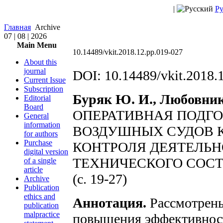
|
Ру
Главная
Archive
07 | 08 | 2026
Main Menu
10.14489/vkit.2018.12.pp.019-027
About this
journal
DOI: 10.14489/vkit.2018.
Current Issue
Subscription
Буряк Ю. И., Любовнико
Editorial
Board
ОПЕРАТИВНАЯ ПОДГ
General
information
ВОЗДУШНЫХ СУДОВ К
for authors
Purchase
КОНТРОЛЯ ДЕЯТЕЛЬН
digital version
ТЕХНИЧЕСКОГО СОСТ
of a single
article
(с. 19-27)
Archive
Publication
ethics and
Аннотация.
Рассмотрены
publication
malpractice
повышения эффективност