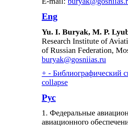
E-mail:
buryak@gosniias.
Eng
Yu. I. Buryak, M. P. Lyu
Research Institute of Aviat
of Russian Federation, Mo
buryak@gosniias.ru
+
-
Библиографический сп
collapse
Рус
1. Федеральные авиацио
авиационного обеспечен