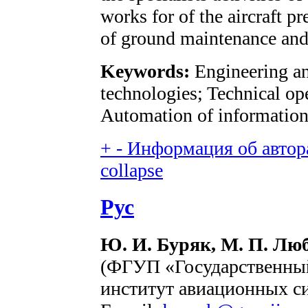
works for of the aircraft p
of ground maintenance and 
Keywords:
Engineering an
technologies; Technical op
Automation of information
+
-
Информация об автора
collapse
Рус
Ю. И. Буряк, М. П. Люб
(ФГУП «Государственный
институт авиационных с