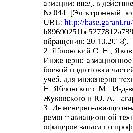
авиации: введ. в действи
№ 044. [Электронный ресу
URL:
http://base.garant.r
b89690251be5277812a789
обращения: 20.10.2018).
2. Яблонский С. Н., Яко
Инженерно-авиационное 
боевой подготовки част
учеб. для инженерно-техн
Н. Яблонского. М.: Изд-в
Жуковского и Ю. А. Гагар
3. Инженерно-авиационна
ремонт авиационной техн
офицеров запаса по про