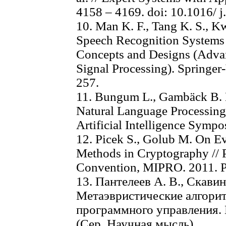
4158 – 4169. doi: 10.1016/ 
10. Man K. F., Tang K. S., K
Speech Recognition Systems 
Concepts and Designs (Adva
Signal Processing). Springer
257.
11. Bungum L., Gambäck B. 
Natural Language Processing 
Artificial Intelligence Sympo
12. Picek S., Golub M. On E
Methods in Cryptography // Pr
Convention, MIPRO. 2011. P
13. Пантелеев А. В., Скавин
Метаэвристические алгори
программного управления. 
(Сер. Научная мысль).