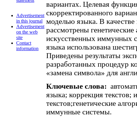
statement
вариантах. Целевая функция
скорректированного вариант
Advertisement
моделью языка. В качестве
in this journal
Advertisement
рассмотрены генетические
on the web
искусственных иммунных си
site
Contact
языка использована шестиг
information
Приведены результаты эксп
разработанных процедур к
«замена символа» для англи
Ключевые слова:
автомат
языка; коррекция текстов; 
текстов;генетические алго
иммунные системы.