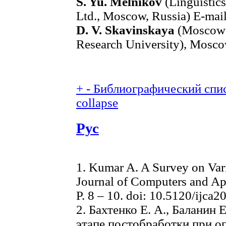
S. Yu. Melnikov
(Linguistic
Ltd., Moscow, Russia) E-mai
D. V. Skavinskaya
(Moscow A
Research University), Mosco
+
-
Библиографический спис
collapse
Рус
1. Kumar A. A Survey on Vari
Journal of Computers and App
P. 8 – 10. doi: 10.5120/ijca
2. Бахтенко Е. А., Баланин
этапе постобработки при о