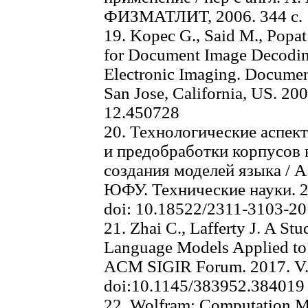
ФИЗМАТЛИТ, 2006. 344 c.
19. Kopec G., Said M., Pop
for Document Image Decoding
Electronic Imaging. Documen
San Jose, California, US. 200
12.450728
20. Технологические аспек
и предобработки корпусов 
создания моделей языка / А.
ЮФУ. Технические науки. 20
doi: 10.18522/2311-3103-2
21. Zhai C., Lafferty J. A S
Language Models Applied to 
ACM SIGIR Forum. 2017. V. 5
doi:10.1145/383952.384019
22. Wolfram: Computation 