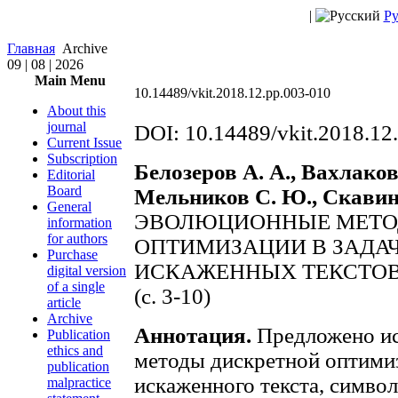
|
Ру
Главная
Archive
09 | 08 | 2026
Main Menu
10.14489/vkit.2018.12.pp.003-010
About this
journal
DOI: 10.14489/vkit.2018.12
Current Issue
Subscription
Белозеров А. А., Вахлаков
Editorial
Board
Мельников С. Ю., Скавин
General
ЭВОЛЮЦИОННЫЕ МЕТО
information
for authors
ОПТИМИЗАЦИИ В ЗАДА
Purchase
ИСКАЖЕННЫХ ТЕКСТО
digital version
of a single
(с. 3-10)
article
Archive
Аннотация.
Предложено ис
Publication
ethics and
методы дискретной оптими
publication
искаженного текста, симво
malpractice