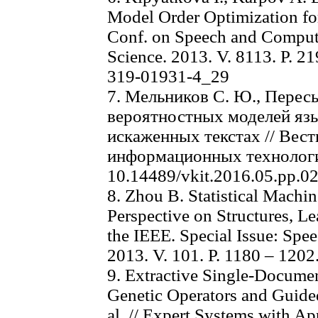
Model Order Optimization fo
Conf. on Speech and Compute
Science. 2013. V. 8113. P. 2
319-01931-4_29
7. Мельников С. Ю., Перес
вероятностных моделей яз
искаженных текстах // Вес
информационных технологий.
10.14489/vkit.2016.05.pp.0
8. Zhou B. Statistical Machin
Perspective on Structures, Le
the IEEE. Special Issue: Spe
2013. V. 101. P. 1180 – 1202
9. Extractive Single-Docume
Genetic Operators and Guide
al. // Expert Systems with App