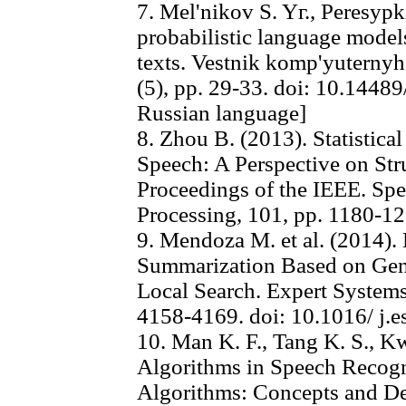
7. Mel'nikov S. Yг., Peresypk
probabilistic language models 
texts. Vestnik komp'yuternyh
(5), pp. 29-33. doi: 10.1448
Russian language]
8. Zhou B. (2013). Statistica
Speech: A Perspective on Str
Proceedings of the IEEE. Spe
Processing, 101, pp. 1180-12
9. Mendoza M. et al. (2014).
Summarization Based on Gen
Local Search. Expert Systems
4158-4169. doi: 10.1016/ j.
10. Man K. F., Tang K. S., K
Algorithms in Speech Recogn
Algorithms: Concepts and D