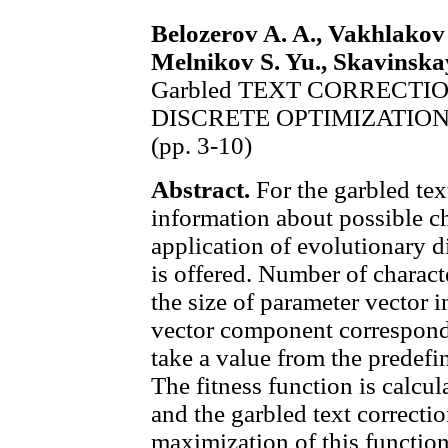
Belozerov A. A., Vakhlakov 
Melnikov S. Yu., Skavinska
Garbled TEXT CORRECT
DISCRETE OPTIMIZATIO
(pp. 3-10)
Abstract.
For the garbled tex
information about possible ch
application of evolutionary d
is offered. Number of characte
the size of parameter vector 
vector component corresponds
take a value from the predefine
The fitness function is calcu
and the garbled text correcti
maximization of this function