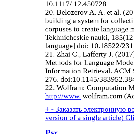
10.1117/ 12.450728
20. Belozerov A. A. et al. (2
building a system for collec
corpuses to create language 
Tekhnicheskie nauki, 185(12)
language] doi: 10.18522/23
21. Zhai C., Lafferty J. (201
Methods for Language Model
Information Retrieval. ACM 
276. doi:10.1145/383952.3
22. Wolfram: Computation Me
http://www.
wolfram.com (Ac
+
-
Заказать электронную ве
version of a single article)
Cl
Рус