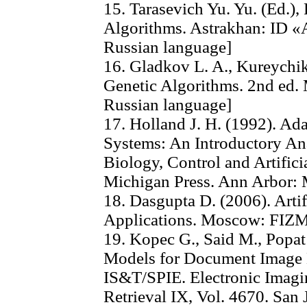
15. Tarasevich Yu. Yu. (Ed.),
Algorithms. Astrakhan: ID «A
Russian language]
16. Gladkov L. A., Kureychik
Genetic Algorithms. 2nd ed
Russian language]
17. Holland J. H. (1992). Ada
Systems: An Introductory Ana
Biology, Control and Artificia
Michigan Press. Ann Arbor: 
18. Dasgupta D. (2006). Arti
Applications. Moscow: FIZM
19. Kopec G., Said M., Popa
Models for Document Image 
IS&T/SPIE. Electronic Imag
Retrieval IX, Vol. 4670. San 