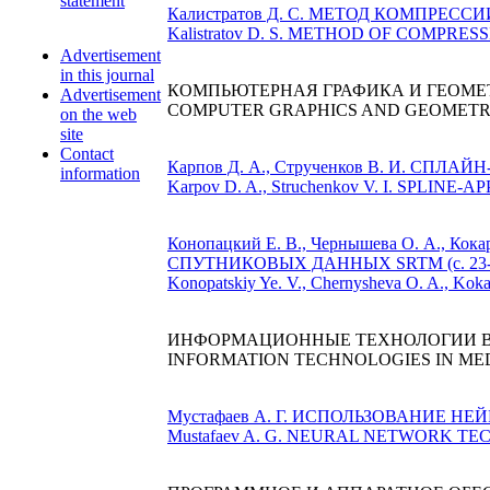
statement
Калистратов Д. С. МЕТОД КОМПРЕС
Kalistratov D. S. METHOD OF COMPRESS
Advertisement
in this journal
КОМПЬЮТЕРНАЯ ГРАФИКА И ГЕОМЕ
Advertisement
COMPUTER GRAPHICS AND GEOMETR
on the web
site
Contact
Карпов Д. А., Струченков В. И. С
information
Karpov D. A., Struchenkov V. I. SPLI
Конопацкий Е. В., Чернышева О. А.
СПУТНИКОВЫХ ДАННЫХ SRTM (с. 23-
Konopatskiy Ye. V., Chernysheva O. A.
ИНФОРМАЦИОННЫЕ ТЕХНОЛОГИИ 
INFORMATION TECHNOLOGIES IN ME
Мустафаев А. Г. ИСПОЛЬЗОВАНИЕ Н
Mustafaev A. G. NEURAL NETWORK TE