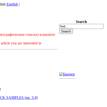
English
|
Search
лиографические списки) кликните
article you are interested in
О
K SAMPLES (pp. 3-9)