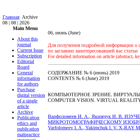
Главная
Archive
08 | 08 | 2026
Main Menu
06, июнь (June)
About this
journal
Для получения подробной информации о ст
Current Issue
по заглавию заинтересовавшей вас статьи
Subscription
For detailed information on article (abstract, ke
Editorial
Board
General
СОДЕРЖАНИЕ № 6 (июнь) 2019
information
CONTENTS № 6 (June) 2019
for authors
Purchase
КОМПЬЮТЕРНОЕ ЗРЕНИЕ. ВИРТУАЛЬ
digital version
COMPUTER VISION. VIRTUAL REALIT
of a single
article
Archive
Варфоломеев И. А., Якимчук И. В.
Publication
МИКРОТОМОГРАФИЧЕСКОМУ ИЗОБРАЖ
ethics and
Varfolomeev I. A., Yakimchuk I. V. 
publication
malpractice