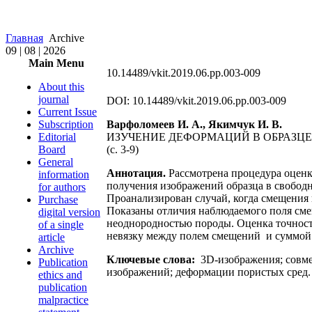
Главная
Archive
09 | 08 | 2026
Main Menu
10.14489/vkit.2019.06.pp.003-009
About this
journal
DOI: 10.14489/vkit.2019.06.pp.003-009
Current Issue
Subscription
Варфоломеев И. А., Якимчук И. В.
Editorial
ИЗУЧЕНИЕ ДЕФОРМАЦИЙ В ОБРАЗЦ
Board
(с. 3-9)
General
Аннотация.
Рассмотрена процедура оценк
information
получения изображений образца в свобо
for authors
Проанализирован случай, когда смещения 
Purchase
Показаны отличия наблюдаемого поля сме
digital version
неоднородностью породы. Оценка точности
of a single
невязку между полем смещений и суммой
article
Archive
Ключевые слова:
3D-изображения; совме
Publication
изображений; деформации пористых сред.
ethics and
publication
malpractice