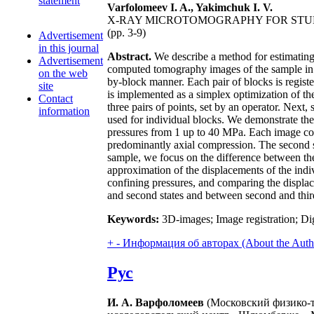
statement
Varfolomeev I. A., Yakimchuk I. V.
X-RAY MICROTOMOGRAPHY FOR STU
(pp. 3-9)
Advertisement
in this journal
Abstract.
We describe a method for estimating
Advertisement
computed tomography images of the sample in u
on the web
by-block manner. Each pair of blocks is regist
site
is implemented as a simplex optimization of th
Contact
three pairs of points, set by an operator. Next,
information
used for individual blocks. We demonstrate the
pressures from 1 up to 40 MPa. Each image con
predominantly axial compression. The second 
sample, we focus on the difference between the
approximation of the displacements of the indi
confining pressures, and comparing the displace
and second states and between second and third 
Keywords:
3D-images; Image registration; Di
+
-
Информация об авторах (About the Auth
Рус
И. А. Варфоломеев
(Московский физико-т