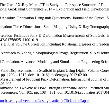
. The Use of X-Ray Micro-CT to Study the Porespace Structure of Dolo
onal GeoBaikal Conference 2014 – Exploration and Field Development 
Absolute Orientation Using unit Quaternions. Journal of the Optical So
orrelation: Three-Dimensional Strain Mapping Using X-Ray Tomography
orrelation Technique for 3-D Deformation Measurements of Soft Gels. In
0.1142/S1758825111001019
2). Digital Volume Correlation Including Rotational Degrees of Freed
 Approach to Nonrigid Morphological Image Registration. SIAM Journ
l Correlation. Advanced Modeling and Simulation in Engineering Science
l-Field Displacements in a Scaffold Implant Using Digital Volume Corre
), pp. 1298 – 1312. doi: 10.1016/j.medengphy.2013.02.001
ve Measurement of Proppant Pack Deformation. International Journal o
6.05.005
 Deformation on Two-Phase Flow Through Proppant-Packed Fractured Sh
 Resources, Vol. 105, pp. 108 – 131. doi: 10.1016/j.advwatres.2017.0
ase digital version of a single article)
Click to collapse