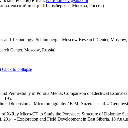
осква, Россия) E-mail:
ivarfolomeev@slb.com
довательский центр «Шлюмберже», Москва, Россия)
ics and Technology; Schlumberger Moscow Research Center, Moscow, 
arch Center, Moscow, Russia)
)
Click to collapse
luid Permeability in Porous Media: Comparison of Electrical Estimates
 – 195.
hree Dimension al Microtomography / F. M. Auzerais et al. // Geophysi
e of X-Ray Micro-CT to Study the Porespace Structure of Dolomite Sa
. 2014 – Exploration and Field Development in East Siberia. 18 August