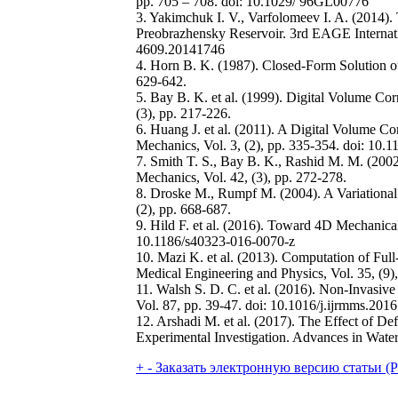
pp. 705 – 708. doi: 10.1029/ 96GL00776
3. Yakimchuk I. V., Varfolomeev I. A. (2014)
Preobrazhensky Reservoir. 3rd EAGE Internati
4609.20141746
4. Horn B. K. (1987). Closed-Form Solution of 
629-642.
5. Bay B. K. et al. (1999). Digital Volume C
(3), pp. 217-226.
6. Huang J. et al. (2011). A Digital Volume C
Mechanics, Vol. 3, (2), pp. 335-354. doi: 1
7. Smith T. S., Bay B. K., Rashid M. M. (200
Mechanics, Vol. 42, (3), pp. 272-278.
8. Droske M., Rumpf M. (2004). A Variational
(2), pp. 668-687.
9. Hild F. et al. (2016). Toward 4D Mechanica
10.1186/s40323-016-0070-z
10. Mazi K. et al. (2013). Computation of Ful
Medical Engineering and Physics, Vol. 35, (9
11. Walsh S. D. C. et al. (2016). Non-Invasi
Vol. 87, pp. 39-47. doi: 10.1016/j.ijrmms.201
12. Arshadi M. et al. (2017). The Effect of
Experimental Investigation. Advances in Water
+
-
Заказать электронную версию статьи (Purch