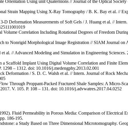
 Orientation Using unit Quaternions // Journal of the Optical Society 
onal Strain Mapping Using X-Ray Tomography / B. K. Bay et al. // Ex
 3-D Deformation Measurements of Soft Gels / J. Huang et al. // Intern
58825111001019
tal Volume Correlation Including Rotational Degrees of Freedom Durin
h to Nonrigid Morphological Image Registration // SIAM Journal on 
et al. // Advanced Modeling and Simulation in Engineering Sciences. 20
 a Scaffold Implant Using Digital Volume Correlation and Finite Elemen
 P. 1298 – 1312. doi: 10.1016/j.medengphy.2013.02.001
 Deformation / S. D. C. Walsh et al. // Intern. Journal of Rock Mech
005
Flow Through Proppant-Packed Fractured Shale Samples: A Micro-Scale
. 2017. V. 105. P. 108 – 131. doi: 10.1016/j.advwatres.2017.04.0252
(1992). Fluid Permeability in Porous Media: Comparison of Electrical 
 pp. 186-195.
 Sandstone: a Study Based on Three Dimensional Microtomography. Geoph