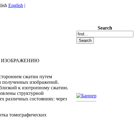
English
|
Search
У ИЗОБРАЖЕНИЮ
естороннем сжатии путем
и полученных изображений.
 близкий к изотропному сжатию.
ловлены структурной
х различных состояниях: через
отка томографических