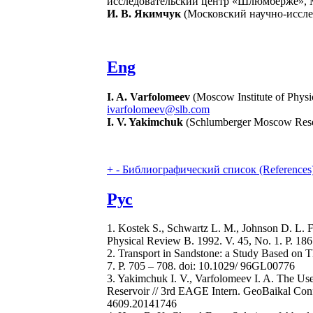
исследовательский центр «Шлюмберже», М
И. В. Якимчук
(Московский научно-иссле
Eng
I. A. Varfolomeev
(Moscow Institute of Phys
ivarfolomeev@slb.com
I. V. Yakimchuk
(Schlumberger Moscow Rese
+
-
Библиографический список (References
Рус
1. Kostek S., Schwartz L. M., Johnson D. L. F
Physical Review B. 1992. V. 45, No. 1. P. 186
2. Transport in Sandstone: a Study Based on T
7. P. 705 – 708. doi: 10.1029/ 96GL00776
3. Yakimchuk I. V., Varfolomeev I. A. The Us
Reservoir // 3rd EAGE Intern. GeoBaikal Conf
4609.20141746