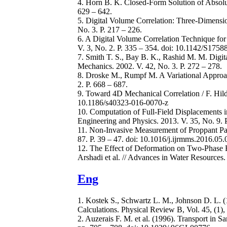
4. Horn B. K. Closed-Form Solution of Absolute
629 – 642.
5. Digital Volume Correlation: Three-Dimensi
No. 3. P. 217 – 226.
6. A Digital Volume Correlation Technique for
V. 3, No. 2. P. 335 – 354. doi: 10.1142/S17
7. Smith T. S., Bay B. K., Rashid M. M. Digi
Mechanics. 2002. V. 42, No. 3. P. 272 – 278.
8. Droske M., Rumpf M. A Variational Approac
2. P. 668 – 687.
9. Toward 4D Mechanical Correlation / F. Hild 
10.1186/s40323-016-0070-z
10. Computation of Full-Field Displacements in
Engineering and Physics. 2013. V. 35, No. 9.
11. Non-Invasive Measurement of Proppant Pack
87. P. 39 – 47. doi: 10.1016/j.ijrmms.2016.05.
12. The Effect of Deformation on Two-Phase 
Arshadi et al. // Advances in Water Resources
Eng
1. Kostek S., Schwartz L. M., Johnson D. L. 
Calculations. Physical Review B, Vol. 45, (1),
2. Auzerais F. M. et al. (1996). Transport in