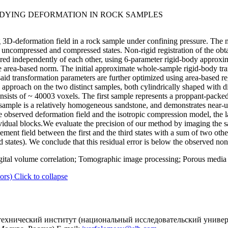
DYING DEFORMATION IN ROCK SAMPLES
 3D-deformation field in a rock sample under confining pressure. The 
ncompressed and compressed states. Non-rigid registration of the obta
ered independently of each other, using 6-parameter rigid-body approxi
e area-based norm. The initial approximate whole-sample rigid-body tran
 said transformation parameters are further optimized using area-based re
 approach on the two distinct samples, both cylindrically shaped with 
sists of ~ 40003 voxels. The first sample represents a proppant-packe
sample is a relatively homogeneous sandstone, and demonstrates near-
 observed deformation field and the isotropic compression model, the la
vidual blocks.We evaluate the precision of our method by imaging the s
ment field between the first and the third states with a sum of two othe
states). We conclude that this residual error is below the observed non
gital volume correlation; Tomographic image processing; Porous media
ors)
Click to collapse
ехнический институт (национальный исследовательский универ