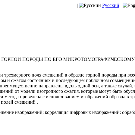
|
Русский
|
Е ГОРНОЙ ПОРОДЫ ПО ЕГО МИКРОТОМОГРАФИЧЕСКОМ
и трехмерного поля смещений в образце горной породы при вс
дном и сжатом состояниях и последующем поблочном совмещени
преимущественно направлены вдоль одной оси, а также случай,
щений от модели изотропного сжатия, которые могут быть обус
 метода проведена с использованием изображений образца в тре
 полей смещений .
щение изображений; корреляция цифровых изображений; обраб