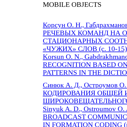
MOBILE OBJECTS
Корсун О. Н., Габдрахма
РЕЧЕВЫХ КОМАНД НА 
СТАЦИОНАРНЫХ СООТ
«ЧУЖИХ» СЛОВ (c. 10-15)
Korsun O. N., Gabdrakhman
RECOGNITION BASED ON
PATTERNS IN THE DICTION
Синюк А. Д., Остроумов
КОДИРОВАНИЯ ОБЩЕЙ
ШИРОКОВЕЩАТЕЛЬНОГО К
Sinyuk A. D., Ostroumov 
BROADCAST COMMUNIC
IN FORMATION CODING (pp