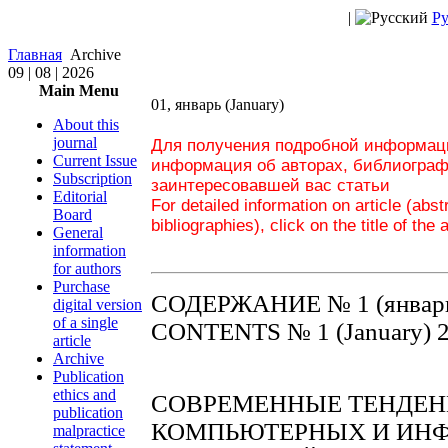
|
Ру
Главная
Archive
09 | 08 | 2026
Main Menu
01, январь (January)
About this
journal
Для получения подробной информаци
Current Issue
информация об авторах, библиограф
Subscription
заинтересовавшей вас статьи
Editorial
For detailed information on article (abs
Board
bibliographies), click on the title of the 
General
information
for authors
Purchase
СОДЕРЖАНИЕ № 1 (январь
digital version
of a single
CONTENTS № 1 (January) 
article
Archive
Publication
ethics and
СОВРЕМЕННЫЕ ТЕНДЕН
publication
КОМПЬЮТЕРНЫХ И ИН
malpractice