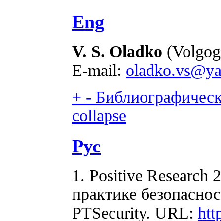
Eng
V. S. Oladko
(Volgogr
E-mail:
oladko.vs@ya
+
-
Библиографически
collapse
Рус
1. Positive Research
практике безопаснос
PTSecurity. URL:
htt