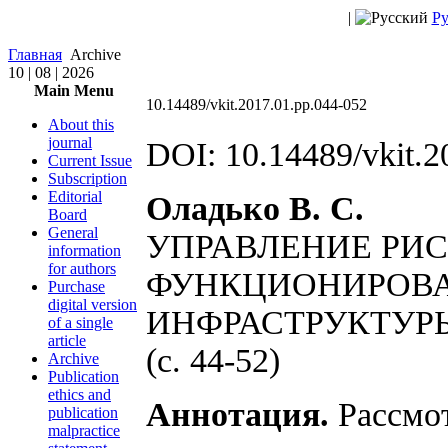
|
Ру
Главная
Archive
10 | 08 | 2026
Main Menu
10.14489/vkit.2017.01.pp.044-052
About this
journal
DOI: 10.14489/vkit.2
Current Issue
Subscription
Editorial
Оладько В. С.
Board
General
УПРАВЛЕНИЕ РИ
information
for authors
ФУНКЦИОНИРОВ
Purchase
digital version
ИНФРАСТРУКТУР
of a single
article
(c. 44-52)
Archive
Publication
ethics and
Аннотация.
Рассмо
publication
malpractice