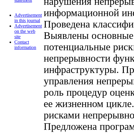
нарушения непреры
statement
информационной инф
Advertisement
in this journal
Проведена классифи
Advertisement
on the web
Выявлены основные 
site
Contact
потенциальные риск
information
непрерывности фун
инфраструктуры. Пр
управления непреры
роль процедур оценк
ее жизненном цикле.
рисками непрерывнос
Предложена програ