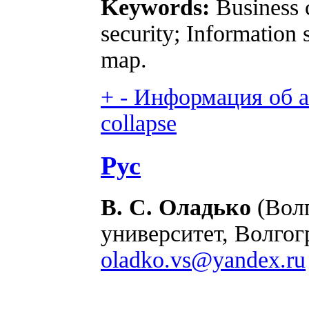
Keywords:
Business c
security; Information
map.
+
-
Информация об ав
collapse
Рус
В. С. Оладько
(Волг
университет, Волгогр
oladko.vs@yandex.ru