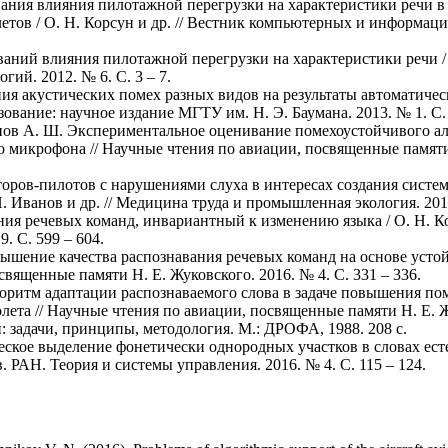
ания влияния пилотажной перегрузки на характеристики речи в 
етов / О. Н. Корсун и др. // Вестник компьютерных и информаци
аний влияния пилотажной перегрузки на характеристики речи / О
й. 2012. № 6. С. 3 – 7.
ия акустических помех разных видов на результаты автоматичес
азование: научное издание МГТУ им. Н. Э. Баумана. 2013. № 1. С. 
анов A. Ш. Экспериментальное оценивание помехоустойчивого а
 микрофона // Научные чтения по авиации, посвященные памяти 
торов-пилотов с нарушениями слуха в интересах создания сист
. Иванов и др. // Медицина труда и промышленная экология. 2014.
ия речевых команд, инвариантный к изменению языка / О. Н. Ко
9. С. 599 – 604.
овышение качества распознавания речевых команд на основе ус
священные памяти Н. Е. Жуковского. 2016. № 4. С. 331 – 336.
горитм адаптации распознаваемого слова в задаче повышения по
та // Научные чтения по авиации, посвященные памяти Н. Е. Жук
: задачи, принципы, методология. М.: ДРОФА, 1988. 208 с.
ческое выделение фонетически однородных участков в словах ест
 РАН. Теория и системы управления. 2016. № 4. С. 115 – 124.