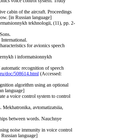
onics voice control system. Trudy
ve cabin of the aircraft. Proceedings
cow. [in Russian language]
ormatsionnykh tekhnologii, (11), pp. 2-
&Sons.
International.
aracteristics for avionics speech
uternykh i informatsionnykh
of automatic recognition of speech
.ru/doc/508614.html
(Accessed:
nition algorithm using an optional
an language]
ate a voice control system to control
. Mekhatronika, avtomatizatsiia,
nships between words. Nauchnye
sing noise immunity in voice control
n Russian language]