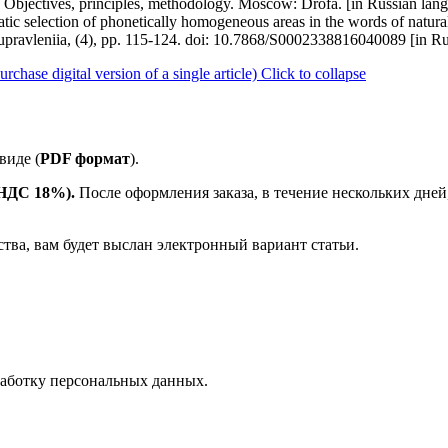
h. Objectives, principles, methodology. Moscow: Drofa. [in Russian lan
tic selection of phonetically homogeneous areas in the words of natur
y upravleniia, (4), pp. 115-124. doi: 10.7868/S0002338816040089 [in R
ase digital version of a single article)
Click to collapse
виде (
PDF формат
).
е НДС 18%).
После оформления заказа, в течение нескольких дней
ства, вам будет выслан электронный вариант статьи.
аботку персональных данных.