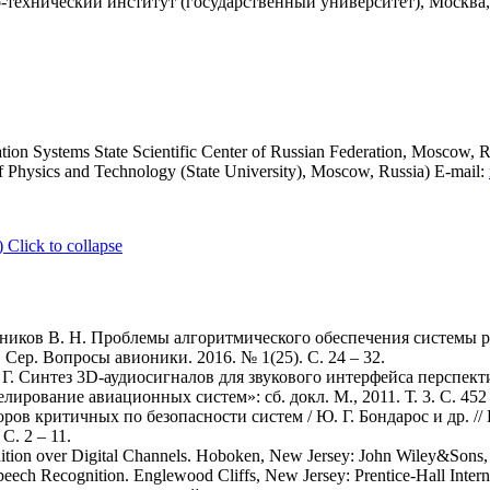
технический институт (государственный университет), Москва, 
iation Systems State Scientific Center of Russian Federation, Moscow, R
f Physics and Technology (State University), Moscow, Russia) E-mail:
)
Click to collapse
шников В. Н. Проблемы алгоритмического обеспечения системы 
Сер. Вопросы авионики. 2016. № 1(25). С. 24 – 32.
 Г. Г. Синтез 3D-аудиосигналов для звукового интерфейса перспе
елирование авиационных систем»: сб. докл. М., 2011. Т. 3. С. 452 
ров критичных по безопасности систем / Ю. Г. Бондарос и др. /
. 2 – 11.
nition over Digital Channels. Hoboken, New Jersey: John Wiley&Sons,
eech Recognition. Englewood Cliffs, New Jersey: Prentice-Hall Interna