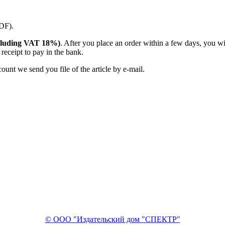
PDF).
(including VAT 18%)
. After you place an order within a few days, you w
receipt to pay in the bank.
unt we send you file of the article by e-mail.
© ООО "Издательский дом "СПЕКТР"