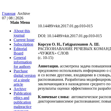
Главная
Archive
07 | 08 | 2026
Main Menu
10.14489/vkit.2017.01.pp.010-015
About this
journal
DOI: 10.14489/vkit.2017.01.pp.010-015
Current Issue
Subscription
Корсун О. Н., Габдрахманов А. Ш.
Editorial
РАСПОЗНАВАНИЕ РЕЧЕВЫХ КОМАН
Board
«ЧУЖИХ» СЛОВ
General
(c. 10-15)
information
Аннотация.
ассмотрена задача повышения
for authors
предложено использовать информацию о с
Purchase
и со всеми другими, входящими в словар
digital version
распознавания. Разработана модифицирова
of a single
заключающаяся в нахождении среднего по
article
результаты оценки эффективности разраб
Archive
Publication
Ключевые слова:
автоматическое распоз
ethics and
дикторонезависимое распознавание; повыш
publication
malpractice