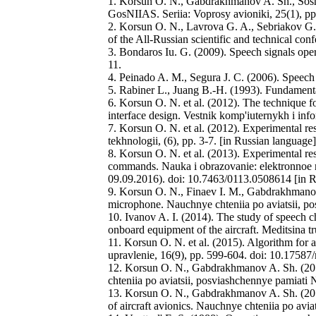
1. Korsun O. N., Gabdrakhmanov A. Sh., Soshni
GosNIIAS. Seriia: Voprosy avioniki, 25(1), pp
2. Korsun O. N., Lavrova G. A., Sebriakov G. G
of the All-Russian scientific and technical co
3. Bondaros Iu. G. (2009). Speech signals opera
11.
4. Peinado A. M., Segura J. C. (2006). Speec
5. Rabiner L., Juang B.-H. (1993). Fundamenta
6. Korsun O. N. et al. (2012). The technique f
interface design. Vestnik komp'iuternykh i inf
7. Korsun O. N. et al. (2012). Experimental re
tekhnologii, (6), pp. 3-7. [in Russian language]
8. Korsun O. N. et al. (2013). Experimental res
commands. Nauka i obrazovanie: elektronnoe n
09.09.2016). doi: 10.7463/0113.0508614 [in R
9. Korsun O. N., Finaev I. M., Gabdrakhmanov 
microphone. Nauchnye chteniia po aviatsii, p
10. Ivanov A. I. (2014). The study of speech ch
onboard equipment of the aircraft. Meditsina t
11. Korsun O. N. et al. (2015). Algorithm for 
upravlenie, 16(9), pp. 599-604. doi: 10.1758
12. Korsun O. N., Gabdrakhmanov A. Sh. (2016
chteniia po aviatsii, posviashchennye pamiati 
13. Korsun O. N., Gabdrakhmanov A. Sh. (2015)
of aircraft avionics. Nauchnye chteniia po avi