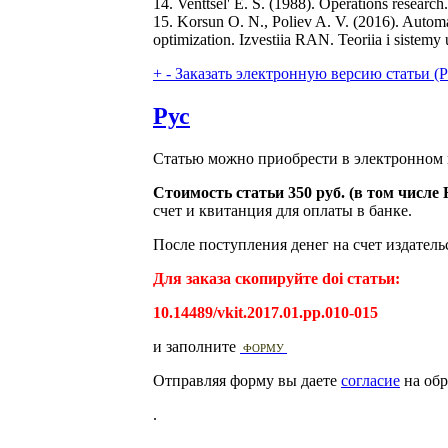
14. Venttsel' E. S. (1988). Operations researc
15. Korsun O. N., Poliev A. V. (2016). Automa
optimization. Izvestiia RAN. Teoriia i sistem
+
-
Заказать электронную версию статьи (Purch
Рус
Статью можно приобрести в электронном 
Стоимость статьи 350 руб. (в том числ
счет и квитанция для оплаты в банке.
После поступления денег на счет издатель
Для заказа скопируйте doi статьи:
10.14489/vkit.2017.01.pp.010-015
и заполните
ФОРМУ
Отправляя форму вы даете
согласие
на обр
.