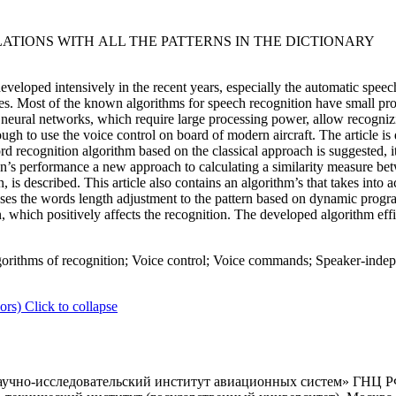
ATIONS WITH АLL THE PATTERNS IN THE DICTIONARY
veloped intensively in the recent years, especially the automatic speech
s. Most of the known algorithms for speech recognition have small prob
ural networks, which require large processing power, allow recognizi
h to use the voice control on board of modern aircraft. The article is
rd recognition algorithm based on the classical approach is suggested, i
ion’s performance a new approach to calculating a similarity measure b
 is described. This article also contains an algorithm’s that takes into ac
o uses the words length adjustment to the pattern based on dynamic progr
 which positively affects the recognition. The developed algorithm effic
orithms of recognition; Voice control; Voice commands; Speaker-indep
ors)
Click to collapse
учно-исследовательский институт авиационных систем» ГНЦ РФ