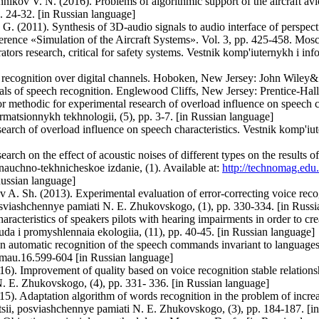
kov V. N. (2016). Problems of algorithmic support of the aircraft avi
. 24-32. [in Russian language]
. (2011). Synthesis of 3D-audio signals to audio interface of perspecti
nference «Simulation of the Aircraft Systems». Vol. 3, pp. 425-458. Mos
tors research, critical for safety systems. Vestnik komp'iuternykh i inf
h recognition over digital channels. Hoboken, New Jersey: John Wiley
ls of speech recognition. Englewood Cliffs, New Jersey: Prentice-Hall 
or methodic for experimental research of overload influence on speech ch
ormatsionnykh tekhnologii, (5), pp. 3-7. [in Russian language]
search of overload influence on speech characteristics. Vestnik komp'i
earch on the effect of acoustic noises of different types on the results 
auchno-tekhnicheskoe izdanie, (1). Available at:
http://technomag.edu
ussian language]
A. Sh. (2013). Experimental evaluation of error-correcting voice recog
osviashchennye pamiati N. E. Zhukovskogo, (1), pp. 330-334. [in Russi
aracteristics of speakers pilots with hearing impairments in order to cre
ruda i promyshlennaia ekologiia, (11), pp. 40-45. [in Russian language]
an automatic recognition of the speech commands invariant to languages
7/mau.16.599-604 [in Russian language]
). Improvement of quality based on voice recognition stable relatio
N. E. Zhukovskogo, (4), pp. 331- 336. [in Russian language]
. Adaptation algorithm of words recognition in the problem of increa
atsii, posviashchennye pamiati N. E. Zhukovskogo, (3), pp. 184-187. [i