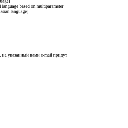
guage]
al language based on multiparameter
ussian language]
, на указанный вами e-mail придут