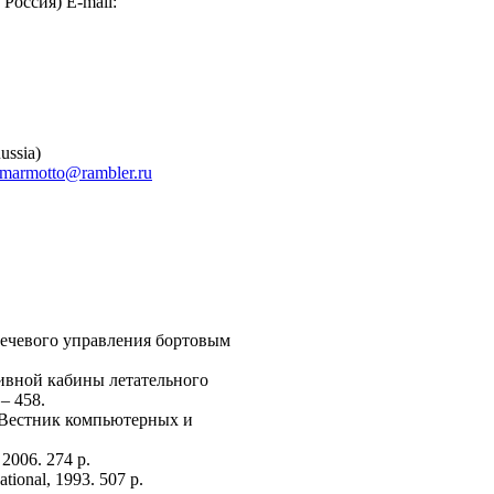
Россия) E-mail:
ussia)
marmotto@rambler.ru
речевого управления бортовым
ктивной кабины летательного
– 458.
/ Вестник компьютерных и
 2006. 274 p.
tional, 1993. 507 p.