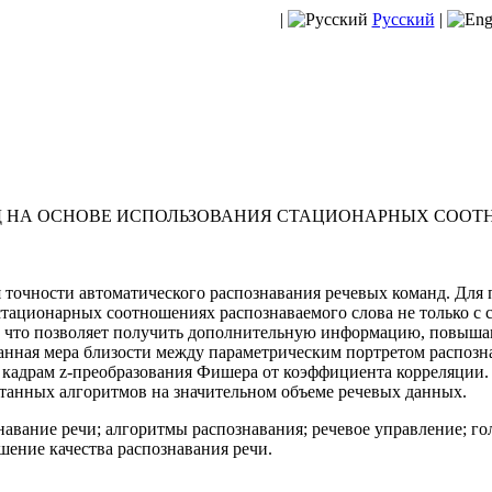
|
Русский
|
Д НА ОСНОВЕ ИСПОЛЬЗОВАНИЯ СТАЦИОНАРНЫХ СОО
 точности автоматического распознавания речевых команд. Для
тационарных соотношениях распознаваемого слова не только с 
ь, что позволяет получить дополнительную информацию, повыш
нная мера близости между параметрическим портретом распозна
 кадрам z-преобразования Фишера от коэффициента корреляции
отанных алгоритмов на значительном объеме речевых данных.
навание речи; алгоритмы распознавания; речевое управление; г
ение качества распознавания речи.