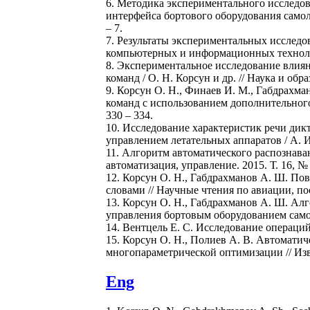
6. Методика экспериментального исследов
интерфейса бортового оборудования самол
– 7.
7. Результаты экспериментальных исследов
компьютерных и информационных технологи
8. Экспериментальное исследование влиян
команд / О. Н. Корсун и др. // Наука и обр
9. Корсун О. Н., Финаев И. М., Габдрахм
команд с использованием дополнительного
330 – 334.
10. Исследование характеристик речи дик
управлением летательных аппаратов / А. И
11. Алгоритм автоматического распознаван
автоматизация, управление. 2015. Т. 16, № 
12. Корсун О. Н., Габдрахманов А. Ш. П
словами // Научные чтения по авиации, по
13. Корсун О. Н., Габдрахманов А. Ш. Ал
управления бортовым оборудованием самоле
14. Вентцель Е. С. Исследование операций
15. Корсун О. Н., Полиев А. В. Автомати
многопараметрической оптимизации // Изв.
Eng