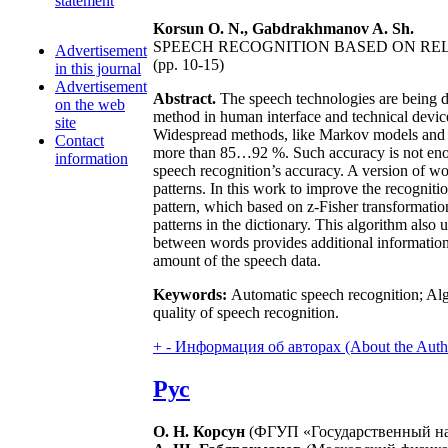
statement
Korsun O. N., Gabdrakhmanov A. Sh.
SPEECH RECOGNITION BASED ON REL
Advertisement
(pp. 10-15)
in this journal
Advertisement
Abstract.
The speech technologies are being de
on the web
method in human interface and technical device
site
Widespread methods, like Markov models and ne
Contact
more than 85…92 %. Such accuracy is not enoug
information
speech recognition’s accuracy. A version of wo
patterns. In this work to improve the recognit
pattern, which based on z-Fisher transformation,
patterns in the dictionary. This algorithm als
between words provides additional information,
amount of the speech data.
Keywords:
Automatic speech recognition; Alg
quality of speech recognition.
+
-
Информация об авторах (About the Auth
Рус
О. Н. Корсун
(ФГУП «Государственный на