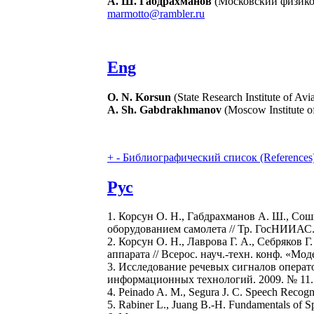
А. Ш. Габдрахманов
(Московский физико-
marmotto@rambler.ru
Eng
O. N. Korsun
(State Research Institute of Av
A. Sh. Gabdrakhmanov
(Moscow Institute o
+
-
Библиографический список (References
Рус
1. Корсун О. Н., Габдрахманов А. Ш., Со
оборудованием самолета // Тр. ГосНИИАС. 
2. Корсун О. Н., Лаврова Г. А., Себряков
аппарата // Всерос. науч.-техн. конф. «Мод
3. Исследование речевых сигналов операто
информационных технологий. 2009. № 11. С
4. Peinado A. M., Segura J. C. Speech Recog
5. Rabiner L., Juang B.-H. Fundamentals of Sp