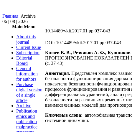
Главная
Archive
06 | 08 | 2026
Main Menu
10.14489/vkit.2017.01.pp.037-043
About this
journal
DOI: 10.14489/vkit.2017.01.pp.037-043
Current Issue
Subscription
Клюев В. В., Резчиков А. Ф., Кушников
Editorial
ПРОГНОЗИРОВАНИЕ ПОКАЗАТЕЛЕЙ
Board
(c. 37-43)
General
Аннотация.
Представлен комплекс взаимо
information
безопасности функционирования дорожно
for authors
показатели безопасности функционирован
Purchase
процессов функционирования и развития 
digital version
дифференциальных уравнений, анализ резу
of a single
безопасности на различных временны́х ин
article
взаимосвязанных моделей для прогнозиро
Archive
Publication
Ключевые слова:
автомобильная транспо
ethics and
системной динамики.
publication
malpractice