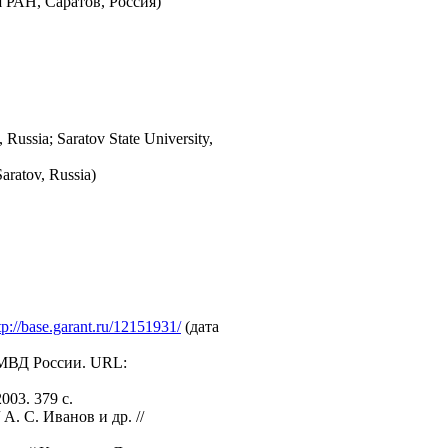
 РАН, Саратов, Россия)
 Russia; Saratov State University,
aratov, Russia)
tp://base.garant.ru/12151931/
(дата
 МВД России. URL:
003. 379 с.
. С. Иванов и др. //