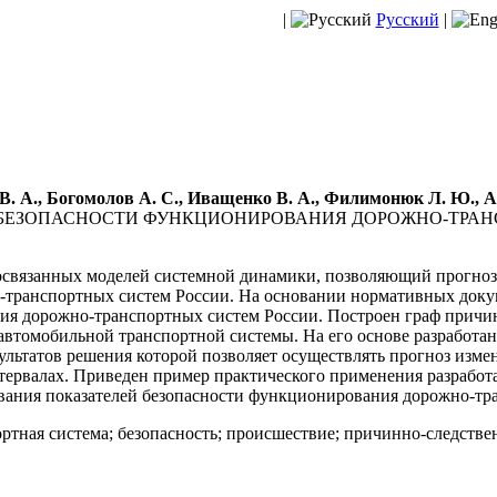
|
Русский
|
 В. А., Богомолов А. С., Иващенко В. А., Филимонюк Л. Ю., 
 БЕЗОПАСНОСТИ ФУНКЦИОНИРОВАНИЯ ДОРОЖНО-ТРАН
связанных моделей системной динамики, позволяющий прогноз
-транспортных систем России. На основании нормативных док
ия дорожно-транспортных систем России. Построен граф причи
автомобильной транспортной системы. На его основе разработа
льтатов решения которой позволяет осуществлять прогноз изме
тервалах. Приведен пример практического применения разработ
вания показателей безопасности функционирования дорожно-тр
ртная система; безопасность; происшествие; причинно-следстве