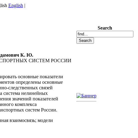
English
|
Search
Адамович К. Ю.
СПОРТНЫХ СИСТЕМ РОССИИ
ировать основные показатели
ументов определены основные
нно-следственных связей
на система нелинейных
нения значений показателей
анного комплекса
анспортных систем России.
нная взаимосвязь; модели