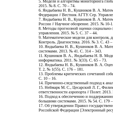
5. Модели и алгоритмы мониторинга глобал
2015. № 8. С. 70 – 74.
6. Яндыбаева Н. В., Кушников В. А. Мате
Федерации // Вестник АГТУ. Сер. Управлен
7. Яндыбаева Н. В., Кушников В. А. Мате
России // Научное обозрение. 2015. № 10-1.
8. Методы прогнозной оценки социально-э
управления. 2015. № 5. С. 37 – 44.
9. Математические модели для контроля, д
Контроль. Диагностика. 2016. № 3. С. 43 – 
10. Яндыбаева Н. В., Кушников В. А. Мат
системами. 2013. № 41. С. 314 – 343.
11. Кушников В. А., Яндыбаева Н. В. Моде
информатика. 2011. № 3(33). С. 65 – 73.
12. Яндыбаева Н. В., Кушников В. А. Оцен
Т. 2, № 1(55). С. 176 – 181.
13. Проблемы критических сочетаний событ
С. 10 – 16.
14. Причинно-следственный подход к анализ
15. Неймарк М. С., Цесарский Л. Г., Фил
ответственности аэропорта // Полет. 2013. 
16. Подход к обеспечению и поддержанию 
большими системами. 2015. № 54. С. 179 –
17. Об утверждении Правил государственн
Российской Федерации [Электронный ресур