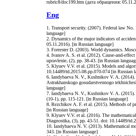
rubric8/doc199.htm (дата обращения: 05.11.2
Eng
1. Transport security. (2007). Federal law No.
language]
2. Dynamics of the major indicators of accident
05.11.2016). [in Russian language]
3. Forrester D. (2003). World dynamics. Mosco
4. Ivanov A. S. et al. (2012). Cause-and-effec
upravlenie, (2), pp. 38-43. [in Russian languag
5. Klyuev V.V. et al. (2015). Models and algori
10.14489/td.2015.08.pp.070-074 [in Russian 
6. Iandybaeva N. V., Kushnikov V. A. (2014). 
Astrakhanskogo gosudarstvennogo tekhnicheskogo
language]
7. Iandybaeva N. V., Kushnikov V. A. (2015). 
(10-1), pp. 115-121. [in Russian language]
8. Rezchikov A. F. et al. (2015). Methods of pr
[in Russian language]
9. Klyuev V.V. et al. (2016). The mathematical 
Diagnostika, (3), pp. 43-51. doi: 10.14489/td
10. Iandybaeva N. V. (2013). Mathematical mode
343. [in Russian language]