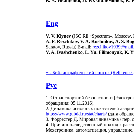
В. А. Иващенко, Л. Ю. Филимонюк, К.
Eng
V. V. Klyuev
(JSC Rll «Spectrum», Moscow, 
A. F. Rezchikov, V. A. Kushnikov, A. S. B
Saratov, Russia) E-mail:
rezchikov1939@mail.
V. A. Ivashchenko, L. Yu. Filimonyuk, K. 
+
-
Библиографический список (References
Рус
1. О транспортной безопасности [Электрон
обращения: 05.11.2016).
2. Динамика основных показателей аварий
https://www.gibdd.ru/stat/charts/
(дата обраще
3. Форрестер Д. Мировая динамика / пер. с 
4. Причинно-следственный подход к рассл
Мехатроника, автоматизация, управление. 2