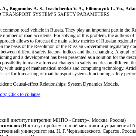
. A., Bogomolov A. S., Ivashchenko V. A., Filimonyuk L. Yu., Ada
D TRANSPORT SYSTEM’S SAFETY PARAMETERS
st common road vehicle in Russia. They play an important part in the
ge number of road accidents. For solving of this problem, the authors of t
proach allows to forecast the main safety metrics of Russian regional ro
n the basis of the Resolution of the Russian Government regulatory docu
 between different safety factors, indices and their changing. A graph o
ctioning and a development has been presented as a solution for the des
a possibility to make a forecast changes in safety metrics on different tim
nly with using of mathematical models and computing technology. Articl
ls set for forecasting of road transport systems functioning safety perfo
cident; Causal-effect Relationships; System Dynamics Models.
ors)
Click to collapse
ский институт интропии МНПО «Спектр», Москва, Россия)
Богомолов
(Институт проблем точной механики и управления РАН
твенный университет им. Н. Г. Чернышевского, Саратов, Россия