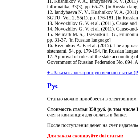
11. Kushnikov V. A., Iandybaeva N. V. (2011). 
informatika, 33(3), pp. 65-73. [in Russian lan
12. Iandybaeva N. V., Kushnikov V. A. (2011). 
SGTU, Vol. 2, 55(1), pp. 176-181. [in Russia
13. Novozhilov G. V. et al. (2011). Cause-and-e
14. Novozhilov G. V. et al. (2011). Cause-and-e
15. Neimark M. S., Tsesarskii L. G., Filimoniuk 
pp. 31-37. [in Russian language]
16. Rezchikov A. F. et al. (2015). The approac
sistemami, 54, pp. 179-194. [in Russian langu
17. Approval of rules of the state accounting of
Government of Russian Federation No. 894. Av
+
-
Заказать электронную версию статьи (Purch
Рус
Статью можно приобрести в электронном 
Стоимость статьи 350 руб. (в том числ
счет и квитанция для оплаты в банке.
После поступления денег на счет издатель
Для заказа скопируйте doi статьи: