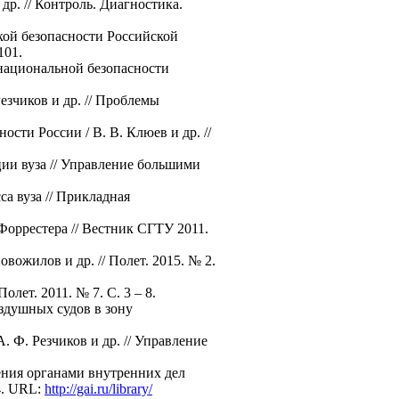
др. // Контроль. Диагностика.
кой безопасности Российской
101.
 национальной безопасности
езчиков и др. // Проблемы
сти России / В. В. Клюев и др. //
ции вуза // Управление большими
а вуза // Прикладная
 Форрестера // Вестник СГТУ 2011.
вожилов и др. // Полет. 2015. № 2.
лет. 2011. № 7. С. 3 – 8.
здушных судов в зону
 Ф. Резчиков и др. // Управление
ения органами внутренних дел
4. URL:
http://gai.ru/library/