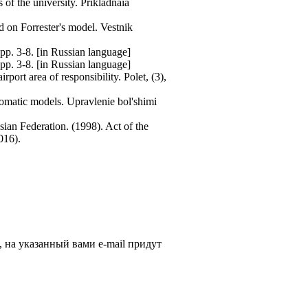
of the university. Prikladnaia
d on Forrester's model. Vestnik
 pp. 3-8. [in Russian language]
 pp. 3-8. [in Russian language]
port area of responsibility. Polet, (3),
tomatic models. Upravlenie bol'shimi
ssian Federation. (1998). Act of the
016).
, на указанный вами e-mail придут