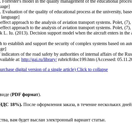
Forrester's model in the quality management of the educational process 
guage]
Evaluation of the quality of educational process at the university, base
n language]
ffect approach to the analysis of aviation transport systems. Polet, (7),
ffect approach to the analysis of aviation transport systems. Polet, (7),
L. Iu. (2013). Decision support model when the aircraft enters in the air
h to establish and support the security of complex systems based on au
age]
 indicators of the road safety by authorities of internal affairs of the Ru
ailable at:
http://gai.ru/library/
rubric8/doc199.htm (Accessed: 05.11.2
ase digital version of a single article)
Click to collapse
виде (
PDF формат
).
е НДС 18%).
После оформления заказа, в течение нескольких дней
ства, вам будет выслан электронный вариант статьи.