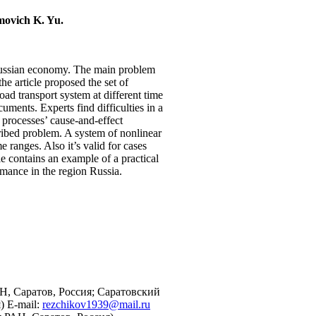
movich K. Yu.
 Russian economy. The main problem
he article proposed the set of
ad transport system at different time
ments. Experts find difficulties in a
f processes’ cause-and-effect
cribed problem. A system of nonlinear
e ranges. Also it’s valid for cases
e contains an example of a practical
rmance in the region Russia.
, Саратов, Россия; Саратовский
) E-mail:
rezchikov1939@mail.ru