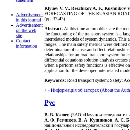
statement
Klyuev V. V., Rezchikov A. F., Kushnikov V
FORECASTING OF THE RUSSIAN ROA
Advertisement
(pp. 37-43)
in this journal
Advertisement
Abstract.
At this time automobiles are the mo
on the web
the functioning of the transport system is a lar
site
interrelated models of system dynamics. This ap
Contact
ranges. The main safety metrics were defined o
information
determination of cause-and-effect relationships
relationships for an road transport system fun
differential equations solution analysis creates 
when a perform safety functions is effective o
application for the developed interrelated mode
Keywords:
Road transport system; Safety; Ac
+
-
Информация об авторах (About the Auth
Рус
В. В. Клюев
(ЗАО «Научно-исследователь
А. Ф. Резчиков, В. А. Кушников, А. С. 
национальный исследовательский государс