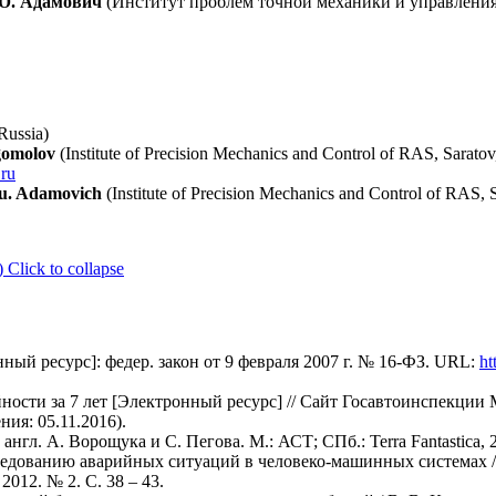
 Ю. Адамович
(Институт проблем точной механики и управления
Russia)
ogomolov
(Institute of Precision Mechanics and Control of RAS, Saratov,
ru
Yu. Adamovich
(Institute of Precision Mechanics and Control of RAS, S
)
Click to collapse
ный ресурс]: федер. закон от 9 февраля 2007 г. № 16-ФЗ. URL:
ht
ности за 7 лет [Электронный ресурс] // Сайт Госавтоинспекции
ния: 05.11.2016).
англ. А. Ворощука и С. Пегова. М.: АСТ; СПб.: Terra Fantastica, 2
едованию аварийных ситуаций в человеко-машинных системах / А
012. № 2. С. 38 – 43.