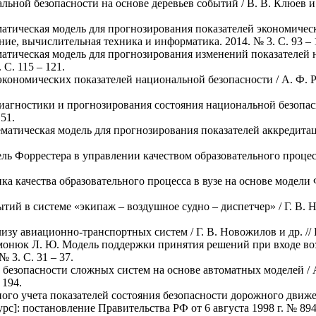
ьной безопасности на основе деревьев событий / В. В. Клюев и 
матическая модель для прогнозирования показателей экономичес
ие, вычислительная техника и информатика. 2014. № 3. С. 93 – 
матическая модель для прогнозирования изменений показателей
 С. 115 – 121.
кономических показателей национальной безопасности / А. Ф. Р
иагностики и прогнозирования состояния национальной безопасно
51.
ематическая модель для прогнозирования показателей аккредита
ль Форрестера в управлении качеством образовательного процесс
ка качества образовательного процесса в вузе на основе модели
ий в системе «экипаж – воздушное судно – диспетчер» / Г. В. Но
у авиационно-транспортных систем / Г. В. Новожилов и др. // По
имонюк Л. Ю. Модель поддержки принятия решений при входе во
№ 3. С. 31 – 37.
безопасности сложных систем на основе автоматных моделей / А.
 194.
ого учета показателей состояния безопасности дорожного движ
с]: постановление Правительства РФ от 6 августа 1998 г. № 89