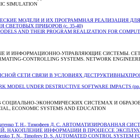
IC SIMULATION
МЕТРИЧЕСКИЕ МОДЕЛИ И ИХ ПРОГРАММНАЯ РЕАЛИЗАЦИЯ 
СВЕТОВЫХ ПРИБОРОВ (c. 35-40)
TRIC MODELS AND THEIR PROGRAM REALIZATION FOR COMP
ЫЕ И ИНФОРМАЦИОННО-УПРАВЛЯЮЩИЕ СИСТЕМЫ. СЕ
RMATING-CONTROLLING SYSTEMS. NETWORK ENGINEER
РВИСНОЙ СЕТИ СВЯЗИ В УСЛОВИЯХ ДЕСТРУКТИВНЫХПРО
WORK MODEL UNDER DESTRUCTIVE SOFTWARE IMPACTS (pp. 
 СОЦИАЛЬНО-ЭКОНОМИЧЕСКИХ СИСТЕМАХ И ОБРАЗО
CIAL, ECONOMIC SYSTEMS AND EDUCATION
 Кондратенко Т. Н., Тимофеев Д. С. АВТОМАТИЗИРОВАННАЯ 
. НАКОПЛЕНИЕ ИНФОРМАЦИИ В ПРОЦЕССЕ ЭКСПЛУАТАЦИ
Kondratenko T. N., Timofeev D. S. AUTOMATED CONTROL SYS