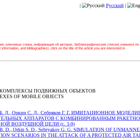
|
Русский
|
ия, ключевые слова, информация об авторах, библиографические списки) кликните по
information, and bibliographies), click on the title of the article you are interested in
КОМПЛЕКСЫ ПОДВИЖНЫХ ОБЪЕКТОВ
XES OF MOBILE OBJECTS
ркин Б. Д., Оркин С. Д., Себряков Г. Г. ИМИТАЦИОННОЕ М
ТЕЛЬНЫХ АППАРАТОВ С КОМБИНИРОВАННЫМ РАКЕТН
Й ВОЗДУШНОЙ ЦЕЛИ (c. 3-9)
rkin B. D., Orkin S. D., Sebryakov G. G. SIMULATION OF UNM
ON SCENARIOS IN THE ATTACK OF A PROTECTED AIR TARG