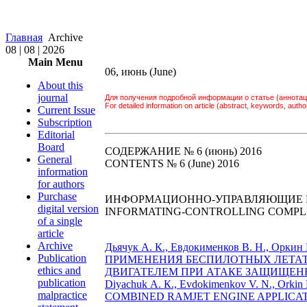
Главная
Archive
08 | 08 | 2026
Main Menu
06, июнь (June)
About this
journal
Для получения подробной информации о статье (аннотац
For detailed information on article (abstract, keywords, author 
Current Issue
Subscription
Editorial
Board
СОДЕРЖАНИЕ № 6 (июнь) 2016
General
CONTENTS № 6 (June) 2016
information
for authors
Purchase
ИНФОРМАЦИОННО-УПРАВЛЯЮЩИЕ 
digital version
INFORMATING-CONTROLLING COMPLE
of a single
article
Archive
Дьячук А. К., Евдокименков В. Н., О
Publication
ПРИМЕНЕНИЯ БЕСПИЛОТНЫХ ЛЕТА
ethics and
ДВИГАТЕЛЕМ ПРИ АТАКЕ ЗАЩИЩЕННО
publication
Diyachuk А. К., Evdokimenkov V. N., O
malpractice
COMBINED RAMJET ENGINE APPLICATI