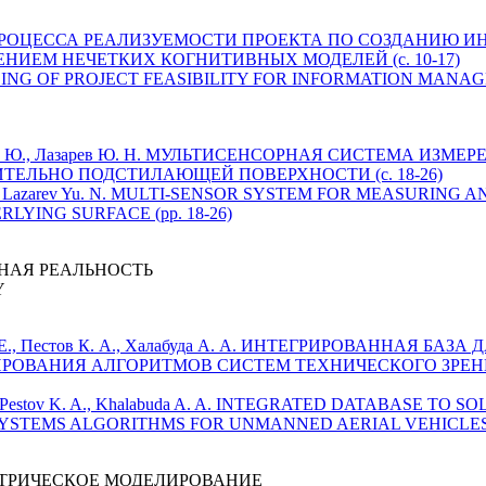
ИЕ ПРОЦЕССА РЕАЛИЗУЕМОСТИ ПРОЕКТА ПО СОЗДАНИЮ
ИЕМ НЕЧЕТКИХ КОГНИТИВНЫХ МОДЕЛЕЙ (c. 10-17)
DELING OF PROJECT FEASIBILITY FOR INFORMATION MAN
зарев Н. Ю., Лазарев Ю. Н. МУЛЬТИСЕНСОРНАЯ СИСТЕМА И
ЕЛЬНО ПОДСТИЛАЮЩЕЙ ПОВЕРХНОСТИ (c. 18-26)
v N. Yu., Lazarev Yu. N. MULTI-SENSOR SYSTEM FOR MEASURI
YING SURFACE (pp. 18-26)
НАЯ РЕАЛЬНОСТЬ
Y
в Д. Е., Пестов К. А., Халабуда А. А. ИНТЕГРИРОВАННАЯ 
ИРОВАНИЯ АЛГОРИТМОВ СИСТЕМ ТЕХНИЧЕСКОГО ЗРЕ
 D. E., Pestov K. A., Khalabuda A. A. INTEGRATED DATABASE
YSTEMS ALGORITHMS FOR UNMANNED AERIAL VEHICLES (p
ТРИЧЕСКОЕ МОДЕЛИРОВАНИЕ