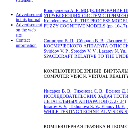
statement
Колоденкова А. Е. МОДЕЛИРОВАН
Advertisement
УПРАВЛЯЮЩИХ СИСТЕМ С ПРИМЕНЕН
in this journal
Kolodenkova A. E. THE PROCESS MO
Advertisement
FUZZY COGNITIVE MODELS (pp. 10-17)
on the web
site
Contact
Свиридов В. П., Сбродов В. В., Ла
information
КОСМИЧЕСКОГО АППАРАТА ОТНОСИТ
Sviridov V. P., Sbrodov V. V., Lazare
SPACECRAFT RELATIVE TO THE UNDERL
КОМПЬЮТЕРНОЕ ЗРЕНИЕ. ВИРТУАЛЬ
COMPUTER VISION. VIRTUAL REALIT
Инсаров В. В., Тихонова С. В., Ефано
ИССЛЕДОВАТЕЛЬСКИХ ЗАДАЧ ТЕСТ
ЛЕТАТЕЛЬНЫХ АППАРАТОВ (c. 27-34)
Insarov V. V., Tikhonova S. V., Efanov
WHILE TESTING TECHNICAL VISION S
КОМПЬЮТЕРНАЯ ГРАФИКА И ГЕОМЕ