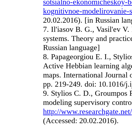
sotsialno-ekonomicheskoy-be
kognitivnoe-modelirovanie-st
20.02.2016). [in Russian la
7. Il'iasov B. G., Vasil'ev V.
systems. Theory and practic
Russian language]
8. Papageorgiou E. I., Styli
Active Hebbian learning algo
maps. International Journal
pp. 219-249. doi: 10.1016/j.
9. Stylios C. D., Groumpos P
modeling supervisory control
http://www.researchgate.net
(Accessed: 20.02.2016).