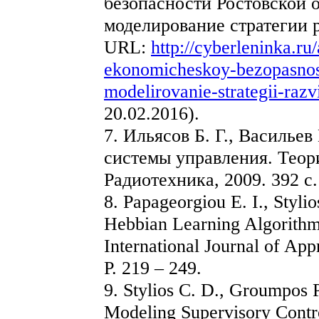
безопасности Ростовской 
моделирование стратегии 
URL:
http://cyberleninka.ru/
ekonomicheskoy-bezopasnost
modelirovanie-strategii-razv
20.02.2016).
7. Ильясов Б. Г., Василье
системы управления. Теори
Радиотехника, 2009. 392 с.
8. Papageorgiou E. I., Styli
Hebbian Learning Algorithm
International Journal of Ap
P. 219 – 249.
9. Stylios C. D., Groumpos 
Modeling Supervisory Cont