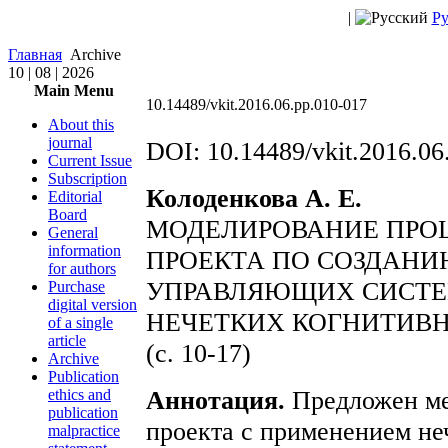
|
Ру
Главная
Archive
10 | 08 | 2026
Main Menu
10.14489/vkit.2016.06.pp.010-017
About this
journal
DOI: 10.14489/vkit.2016.06
Current Issue
Subscription
Колоденкова А. Е.
Editorial
Board
МОДЕЛИРОВАНИЕ ПРО
General
information
ПРОЕКТА ПО СОЗДАН
for authors
УПРАВЛЯЮЩИХ СИСТЕ
Purchase
digital version
НЕЧЕТКИХ КОГНИТИВ
of a single
article
(c. 10-17)
Archive
Publication
Аннотация.
Предложен ме
ethics and
publication
проекта с применением не
malpractice