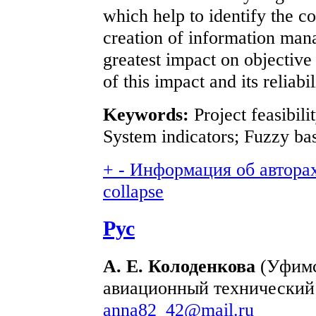
which help to identify the co
creation of information ma
greatest impact on objective
of this impact and its reliabil
Keywords:
Project feasibili
System indicators; Fuzzy bas
+
-
Информация об авторах 
collapse
Рус
А. Е. Колоденкова
(Уфимс
авиационный технический 
anna82_42@mail.ru