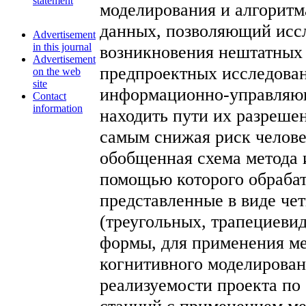
statement
моделирования и алгоритм
данных, позволяющий исс
Advertisement
in this journal
возникновения нештатных
Advertisement
предпроектных исследова
on the web
site
информационно-управляющ
Contact
information
находить пути их разреше
самым снижая риск челове
обобщенная схема метода 
помощью которого обраба
представленные в виде чет
(треугольных, трапециеви
формы, для применения ме
когнитивного моделирован
реализуемости проекта по