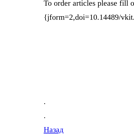
To order articles please fill
{jform=2,doi=10.14489/vkit
.
.
Назад