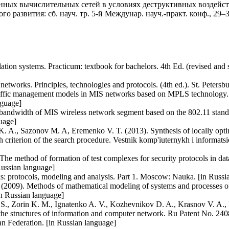
ных вычислительных сетей в условиях деструктивных воздействий
 развития: сб. науч. тр. 5-й Междунар. науч.-практ. конф., 29–30
lation systems. Practicum: textbook for bachelors. 4th Ed. (revised and
networks. Principles, technologies and protocols. (4th ed.). St. Petersbu
 traffic management models in MIS networks based on MPLS technology.
nguage]
f bandwidth of MIS wireless network segment based on the 802.11 stand
guage]
. A., Sazonov M. A, Eremenko V. T. (2013). Synthesis of locally optima
criterion of the search procedure. Vestnik komp'iuternykh i informatsio
he method of formation of test complexes for security protocols in da
 Russian language]
: protocols, modeling and analysis. Part 1. Moscow: Nauka. [in Russi
l. (2009). Methods of mathematical modeling of systems and processes o
in Russian language]
. S., Zorin K. M., Ignatenko A. V., Kozhevnikov D. A., Krasnov V. A.
 the structures of information and computer network. Ru Patent No. 24
 Federation. [in Russian language]