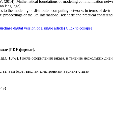
. (2014). Mathematical foundations of modeling communication network
ian language]
es to the modeling of distributed computing networks in terms of destr
: proceedings of the 5th International scientific and practical confere
ase digital version of a single article)
Click to collapse
виде (
PDF формат
).
е НДС 18%).
После оформления заказа, в течение нескольких дней
ства, вам будет выслан электронный вариант статьи.
049}