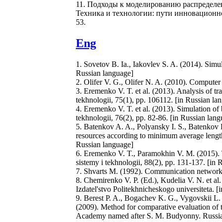
11. Подходы к моделированию распределен
Техника и технологии: пути инновационного
53.
Eng
1. Sovetov B. Ia., Iakovlev S. A. (2014). Simu
Russian language]
2. Olifer V. G., Olifer N. A. (2010). Computer 
3. Eremenko V. T. et al. (2013). Analysis of
tekhnologii, 75(1), pp. 106112. [in Russian la
4. Eremenko V. T. et al. (2013). Simulation o
tekhnologii, 76(2), pp. 82-86. [in Russian lan
5. Batenkov A. A., Polyansky I. S., Batenkov K
resources according to minimum average length 
Russian language]
6. Eremenko V. T., Paramokhin V. M. (2015). T
sistemy i tekhnologii, 88(2), pp. 131-137. [in
7. Shvarts M. (1992). Communication networks
8. Chemirenko V. P. (Ed.), Kudelia V. N. et a
Izdatel'stvo Politekhnicheskogo universiteta. [
9. Berest P. A., Bogachev K. G., Vygovskii L
(2009). Method for comparative evaluation of
Academy named after S. M. Budyonny. Russian