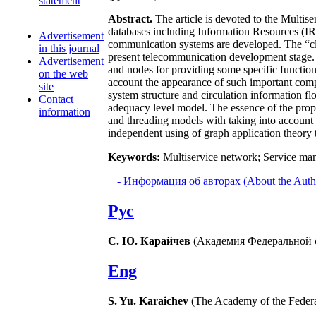
statement
Abstract.
The article is devoted to the Multi
databases including Information Resources (IR)
Advertisement
communication systems are developed. The “clie
in this journal
present telecommunication development stage. T
Advertisement
and nodes for providing some specific function
on the web
account the appearance of such important com
site
system structure and circulation information f
Contact
adequacy level model. The essence of the propos
information
and threading models with taking into account t
independent using of graph application theory
Keywords:
Multiservice network; Service man
+
-
Информация об авторах (About the Auth
Рус
С. Ю. Карайчев
(Академия Федеральной с
Eng
S. Yu. Karaichev
(The Academy of the Federal