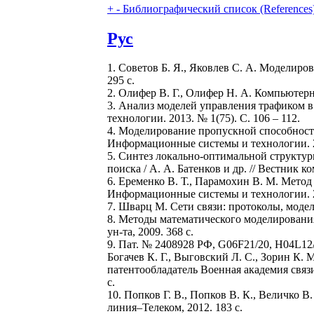
+
-
Библиографический список (References
Рус
1. Советов Б. Я., Яковлев С. А. Моделиров
295 с.
2. Олифер В. Г., Олифер Н. А. Компьютерн
3. Анализ моделей управления трафиком в
технологии. 2013. № 1(75). С. 106 – 112.
4. Моделирование пропускной способности 
Информационные системы и технологии. 20
5. Синтез локально-оптимальной структ
поиска / А. А. Батенков и др. // Вестник
6. Еременко В. Т., Парамохин В. М. Мето
Информационные системы и технологии. 20
7. Шварц М. Сети связи: протоколы, моделир
8. Методы математического моделирования 
ун-та, 2009. 368 с.
9. Пат. № 2408928 РФ, G06F21/20, H04L12
Богачев К. Г., Выговский Л. С., Зорин К. М
патентообладатель Военная академия связи
с.
10. Попков Г. В., Попков В. К., Величко В
линия–Телеком, 2012. 183 с.