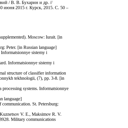
 / В. В. Бухарин и др. //
 июня 2015 г. Курск, 2015. С. 50 –
 supplemented). Moscow: Iurait. [in
rg: Peter. [in Russian language]
 Informatsionnye sistemy i
ard. Informatsionnye sistemy i
l structure of classifier information
nnykh tekhnologii, (7), pp. 3-8. [in
ta processing systems. Informatsionnye
an language]
f communication. St. Petersburg:
, Kuznetsov V. E., Maksimov R. V.
08928. Military communications