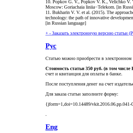
10. Popkov G. V., Popkov V. K., Velichko V. V
Moscow: Goriachaia liniia−Telekom. [in Russ
11. Bukharin V. V. et al. (2015). The approach
technology: the path of innovative development
[in Russian language]
+
-
Заказать электронную версию статьи (Purch
Рус
Статью можно приобрести в электронном 
Стоимость статьи 350 руб. (в том числ
счет и квитанция для оплаты в банке.
После поступления денег на счет издатель
Для заказа статьи заполните форму:
{jform=1,doi=10.14489/vkit.2016.06.pp.041-
.
Eng