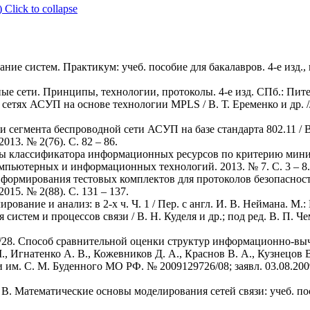
)
Click to collapse
ание систем. Практикум: учеб. пособие для бакалавров. 4-е изд., 
ые сети. Принципы, технологии, протоколы. 4-е изд. СПб.: Питер
 сетях АСУП на основе технологии MPLS / В. Т. Еременко и др.
сегмента беспроводной сети АСУП на базе стандарта 802.11 / В. 
13. № 2(76). С. 82 – 86.
уры классификатора информационных ресурсов по критерию мин
 компьютерных и информационных технологий. 2013. № 7. С. 3 – 8.
д формирования тестовых комплектов для протоколов безопасност
15. № 2(88). С. 131 – 137.
ование и анализ: в 2-х ч. Ч. 1 / Пер. с англ. И. В. Неймана. М.: 
систем и процессов связи / В. Н. Куделя и др.; под ред. В. П. Ч
/28. Способ сравнительной оценки структур информационно-вычи
., Игнатенко А. В., Кожевников Д. А., Краснов В. А., Кузнецов В
 им. С. М. Буденного МО РФ. № 2009129726/08; заявл. 03.08.2009
. В. Математические основы моделирования сетей связи: учеб. пос