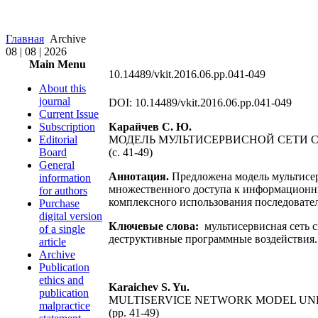
Главная
Archive
08 | 08 | 2026
Main Menu
10.14489/vkit.2016.06.pp.041-049
About this
journal
DOI: 10.14489/vkit.2016.06.pp.041-049
Current Issue
Subscription
Карайчев С. Ю.
Editorial
МОДЕЛЬ МУЛЬТИСЕРВИСНОЙ СЕТИ 
Board
(c. 41-49)
General
Аннотация.
Предложена модель мультисер
information
множественного доступа к информационн
for authors
комплексного использования последовател
Purchase
digital version
Ключевые слова:
мультисервисная сеть 
of a single
деструктивные программные воздействия.
article
Archive
Publication
ethics and
Karaichev S. Yu.
publication
MULTISERVICE NETWORK MODEL UN
malpractice
(pp. 41-49)