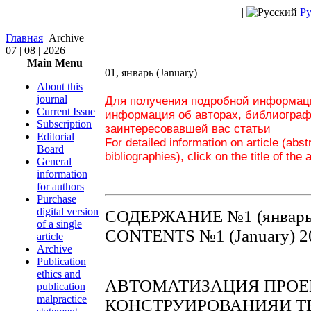
|
Ру
Главная
Archive
07 | 08 | 2026
Main Menu
01, январь (January)
About this
journal
Для получения подробной информаци
Current Issue
информация об авторах, библиограф
Subscription
заинтересовавшей вас статьи
Editorial
For detailed information on article (abs
Board
bibliographies), click on the title of the 
General
information
for authors
Purchase
digital version
СОДЕРЖАНИЕ №1 (январь
of a single
CONTENTS №1 (January) 2
article
Archive
Publication
ethics and
АВТОМАТИЗАЦИЯ ПРОЕ
publication
malpractice
КОНСТРУИРОВАНИЯИ Т