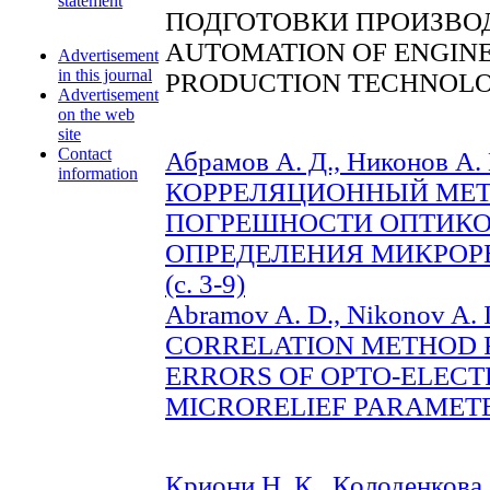
statement
ПОДГОТОВКИ ПРОИЗВО
AUTOMATION OF ENGINE
Advertisement
in this journal
PRODUCTION TECHNOLO
Advertisement
on the web
site
Contact
Абрамов А. Д., Никонов А
information
КОРРЕЛЯЦИОННЫЙ МЕТ
ПОГРЕШНОСТИ ОПТИКО
ОПРЕДЕЛЕНИЯ МИКРОР
(c. 3-9)
Abramov A. D., Nikonov A
CORRELATION METHOD F
ERRORS OF OPTO-ELECT
MICRORELIEF PARAMETERS
Криони Н. К., Колоденкова А