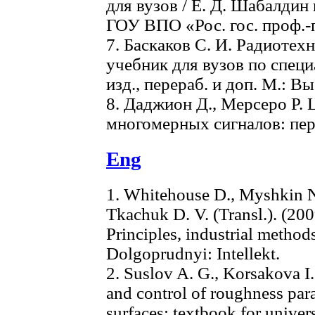
для вузов / Е. Д. Шабалдин
ГОУ ВПО «Рос. гос. проф.-пе
7. Баскаков С. И. Радиотех
учебник для вузов по специ
изд., перераб. и доп. М.: В
8. Даджион Д., Мерсеро Р.
многомерных сигналов: пер. 
Eng
1. Whitehouse D., Myshkin N. 
Tkachuk D. V. (Transl.). (200
Principles, industrial method
Dolgoprudnyi: Intellekt.
2. Suslov A. G., Korsakova I
and control of roughness par
surfaces: textbook for univer