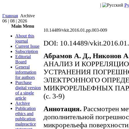
|
Ру
Главная
Archive
06 | 08 | 2026
Main Menu
10.14489/vkit.2016.01.pp.003-009
About this
journal
DOI: 10.14489/vkit.2016.01
Current Issue
Subscription
Абрамов А. Д., Никонов А.
Editorial
Board
АНАЛИЗ И КОРРЕЛЯЦИ
General
УСТРАНЕНИЯ ПОГРЕШН
information
for authors
ЭЛЕКТРОННОГО ОПРЕД
Purchase
МИКРОРЕЛЬЕФНЫХ ПА
digital version
of a single
(c. 3-9)
article
Archive
Аннотация.
Рассмотрен ме
Publication
ethics and
дополнительной погрешнос
publication
микрорельефа поверхности
malpractice