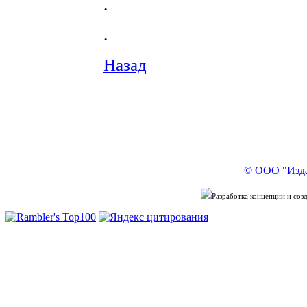
.
.
Назад
© ООО "Изда
Разработка концепции и со