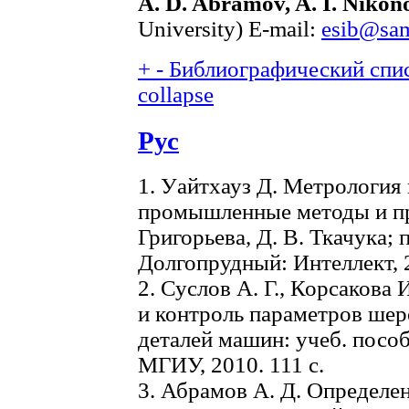
A. D. Abramov, A. I. Nikon
University) E-mail:
esib@sam
+
-
Библиографический спис
collapse
Рус
1. Уайтхауз Д. Метрология
промышленные методы и приб
Григорьева, Д. В. Ткачука;
Долгопрудный: Интеллект, 2
2. Суслов А. Г., Корсакова 
и контроль параметров шер
деталей машин: учеб. пособ
МГИУ, 2010. 111 с.
3. Абрамов А. Д. Определе