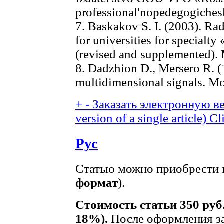
professional'nopedegogichesk
7. Baskakov S. I. (2003). Rad
for universities for specialt
(revised and supplemented).
8. Dadzhion D., Mersero R. (
multidimensional signals. M
+
-
Заказать электронную ве
version of a single article)
Cl
Рус
Статью можно приобрести в
формат
).
Стоимость статьи 350 руб
18%).
После оформления за