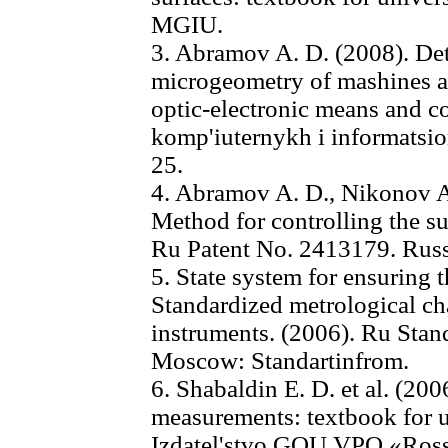
MGIU.
3. Abramov A. D. (2008). Det
microgeometry of mashines a
optic-electronic means and c
komp'iuternykh i informatsio
25.
4. Abramov A. D., Nikonov A.
Method for controlling the su
Ru Patent No. 2413179. Russ
5. State system for ensuring 
Standardized metrological cha
instruments. (2006). Ru St
Moscow: Standartinfrom.
6. Shabaldin E. D. et al. (200
measurements: textbook for u
Izdatel'stvo GOU VPO «Rossi