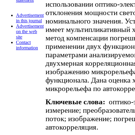
statement
использовании оптико-элек
отклонения мощности свето
Advertisement
номинального значения. Ус
in this journal
Advertisement
имеет мультипликативный 
on the web
метод компенсации погреш
site
Contact
применении двух функциона
information
параметрами анализируемо
двухмерная корреляционна
изображению микрорельефа
функционала. Дана оценка 
микрорельефа по автокорр
Ключевые слова:
оптико-
измерение; преобразователь
поток; изображение; погре
автокорреляция.