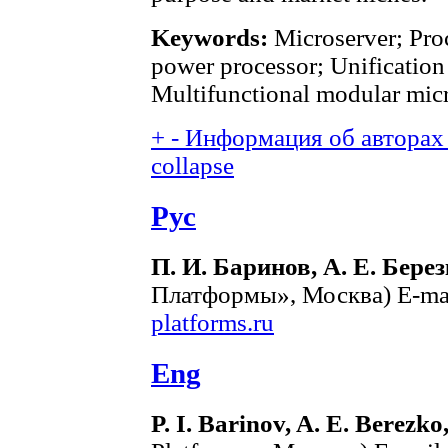
Keywords:
Microserver; Pro
power processor; Unification
Multifunctional modular micr
+
-
Информация об авторах 
collapse
Рус
П. И. Баринов, А. Е. Бере
Платформы», Москва) E-ma
platforms.ru
Eng
P. I. Barinov, A. E. Berezko