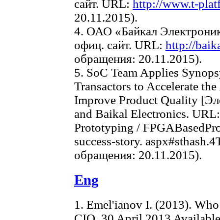
сайт. URL:
http://www.t-plat
20.11.2015).
4. ОАО «Байкал Электроник
офиц. сайт. URL:
http://baik
обращения: 20.11.2015).
5. SoC Team Applies Syno
Transactors to Accelerate the
Improve Product Quality [Э
and Baikal Electronics. URL
Prototyping / FPGABasedProt
success-story. aspx#sthash
обращения: 20.11.2015).
Eng
1. Emel'ianov I. (2013). Who
CIO. 30 April 2013 Available