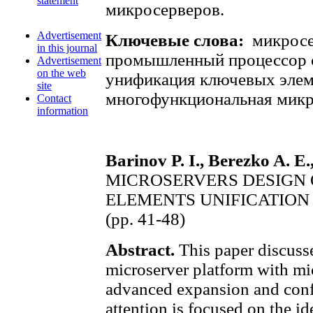
statement
микросерверов.
Advertisement
Ключевые слова:
микросе
in this journal
промышленный процессор с
Advertisement
on the web
унификация ключевых элем
site
многофункциональная микр
Contact
information
Barinov P. I., Berezko A. E.
MICROSERVERS DESIGN 
ЕLEMENTS UNIFICATION
(pp. 41-48)
Abstract.
This paper discuss
microserver platform with mi
advanced expansion and conf
attention is focused on the id