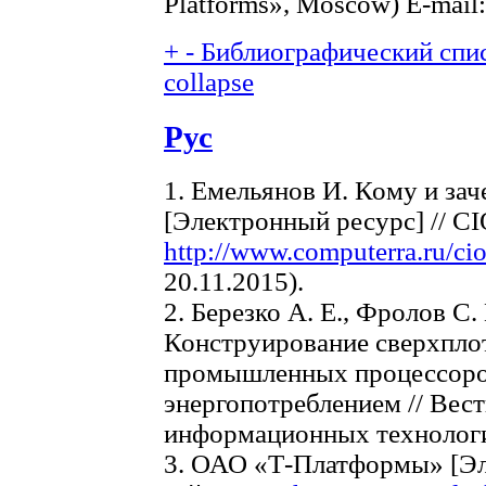
Platforms», Moscow) E-mail
+
-
Библиографический спис
collapse
Рус
1. Емельянов И. Кому и з
[Электронный ресурс] // CIO
http://www.computerra.ru/ci
20.11.2015).
2. Березко А. Е., Фролов С.
Конструирование сверхпло
промышленных процессоро
энергопотреблением // Вес
информационных технологий
3. ОАО «Т-Платформы» [Эл