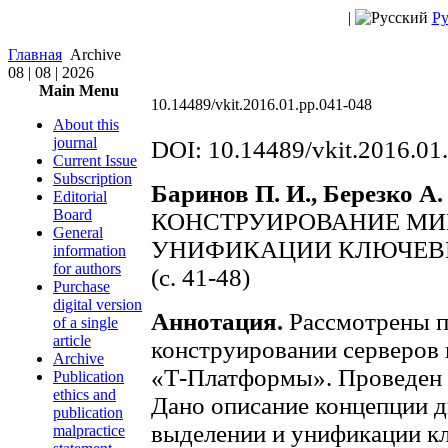
|
Ру
Главная
Archive
08 | 08 | 2026
Main Menu
10.14489/vkit.2016.01.pp.041-048
About this
journal
DOI: 10.14489/vkit.2016.01
Current Issue
Subscription
Баринов П. И., Березко А.
Editorial
Board
КОНСТРУИРОВАНИЕ МИК
General
УНИФИКАЦИИ КЛЮЧЕВ
information
for authors
(c. 41-48)
Purchase
digital version
Аннотация.
Рассмотрены п
of a single
article
конструировании серверов
Archive
«Т-Платформы». Проведен 
Publication
ethics and
Дано описание концепции д
publication
выделении и унификации к
malpractice