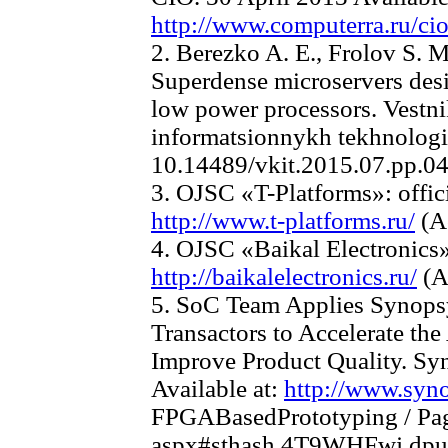
http://www.computerra.ru/ci
2. Berezko A. E., Frolov S. 
Superdense microservers desig
low power processors. Vestn
informatsionnykh tekhnologii,
10.14489/vkit.2015.07.pp.0
3. OJSC «T-Platforms»: officia
http://www.t-platforms.ru/
(Ac
4. OJSC «Baikal Electronics»: 
http://baikalelectronics.ru/
(A
5. SoC Team Applies Syno
Transactors to Accelerate the
Improve Product Quality. Syn
Available at:
http://www.syn
FPGABasedPrototyping / Page
aspx#sthash.4T9WHFwj.dpuf 