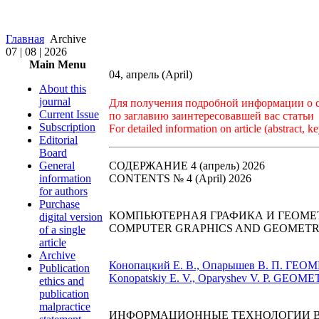
Главная
Archive
07 | 08 | 2026
Main Menu
04, апрель (April)
About this
journal
Для получения подробной информации о ст
Current Issue
по заглавию заинтересовавшей вас статьи
Subscription
For detailed information on article (abstract, ke
Editorial
Board
General
СОДЕРЖАНИЕ 4 (апрель) 2026
information
CONTENTS № 4 (April) 2026
for authors
Purchase
КОМПЬЮТЕРНАЯ ГРАФИКА И ГЕОМЕ
digital version
COMPUTER GRAPHICS AND GEOMETR
of a single
article
Archive
Конопацкий Е. В., Опарышев В. П.
Publication
Konopatskiy E. V., Oparyshev V. P. G
ethics and
publication
malpractice
ИНФОРМАЦИОННЫЕ ТЕХНОЛОГИИ В