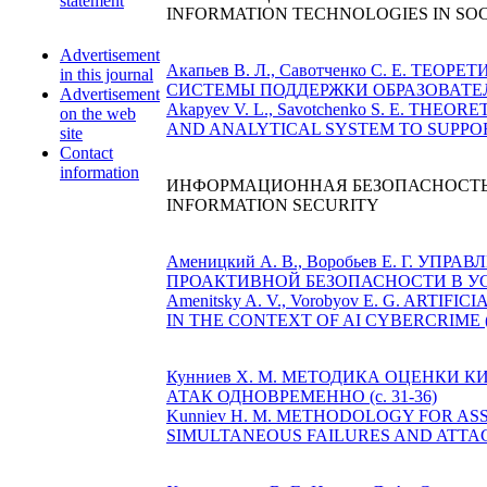
statement
INFORMATION TECHNOLOGIES IN SO
Advertisement
Акапьев В. Л., Савотченко С. Е.
in this journal
СИСТЕМЫ ПОДДЕРЖКИ ОБРАЗОВАТЕЛЬ
Advertisement
Akapyev V. L., Savotchenko S. E. 
on the web
AND ANALYTICAL SYSTEM TO SUPPORT 
site
Contact
information
ИНФОРМАЦИОННАЯ БЕЗОПАСНОСТ
INFORMATION SECURITY
Аменицкий А. В., Воробьев Е. Г.
ПРОАКТИВНОЙ БЕЗОПАСНОСТИ В УСЛ
Amenitsky A. V., Vorobyov E. G. A
IN THE CONTEXT OF AI CYBERCRIME (p
Кунниев Х. М. МЕТОДИКА ОЦЕНКИ
АТАК ОДНОВРЕМЕННО (c. 31-36)
Kunniev H. M. METHODOLOGY FOR A
SIMULTANEOUS FAILURES AND ATTACKS