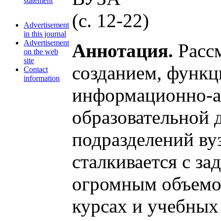
statement
(c. 12-22)
Advertisement
in this journal
Advertisement
Аннотация.
Рассм
on the web
site
созданием, функ
Contact
information
информационно-а
образовательной 
подразделений ву
сталкивается с з
огромным объемом
курсах и учебных