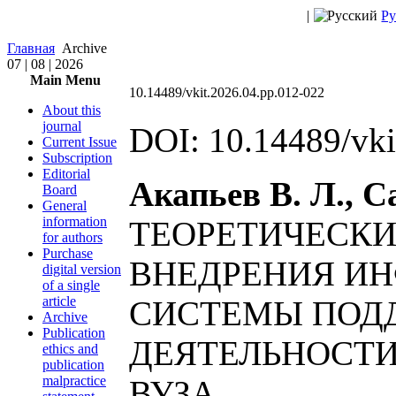
|
Ру
Главная
Archive
07 | 08 | 2026
Main Menu
10.14489/vkit.2026.04.pp.012-022
About this
journal
DOI: 10.14489/vki
Current Issue
Subscription
Editorial
Акапьев В. Л., С
Board
General
information
ТЕОРЕТИЧЕСКИ
for authors
Purchase
ВНЕДРЕНИЯ И
digital version
of a single
article
СИСТЕМЫ ПОДД
Archive
Publication
ДЕЯТЕЛЬНОСТИ
ethics and
publication
malpractice
ВУЗА