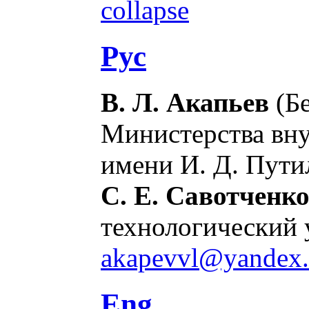
collapse
Рус
В. Л. Акапьев
(Бе
Министерства вну
имени И. Д. Пути
С. Е. Савотченк
технологический у
akapevvl@yandex.
Eng