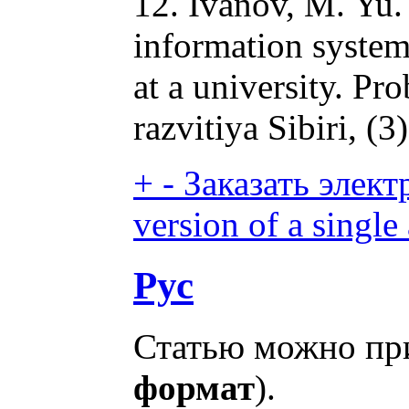
12. Ivanov, M. Yu.
information system
at a university. P
razvitiya Sibiri, (
+
-
Заказать элект
version of a single 
Рус
Статью можно при
формат
).