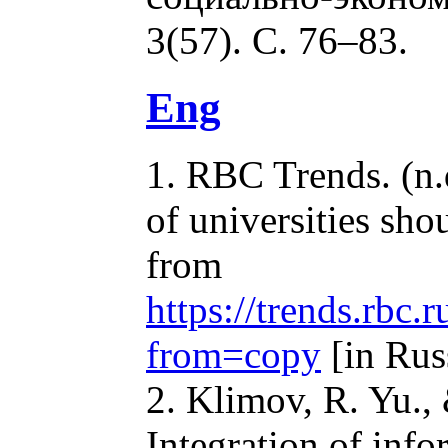
3(57). С. 76–83.
Eng
1. RBC Trends. (n.d
of universities sh
from
https://trends.rb
from=copy
[in Rus
2. Klimov, R. Yu.,
Integration of inf