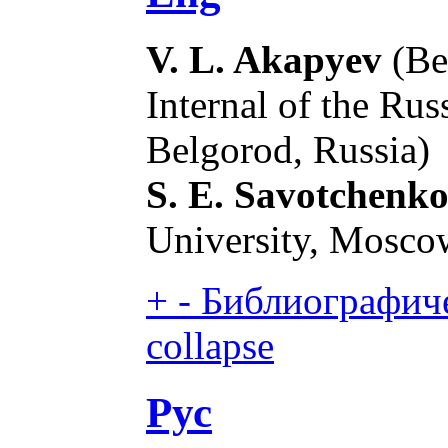
V. L. Akapyev
(Bel
Internal of the Rus
Belgorod, Russia)
S. E. Savotchenk
University, Mosco
+
-
Библиографиче
collapse
Рус