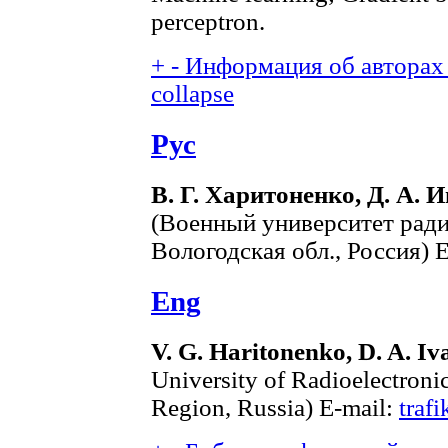
perceptron.
+
-
Информация об авторах 
collapse
Рус
В. Г. Харитоненко, Д. А. 
(Военный университет ради
Вологодская обл., Россия) 
Eng
V. G. Haritonenko, D. A. Iv
University of Radioelectroni
Region, Russia) E-mail:
traf