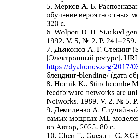
5. Мерков А. Б. Распознава
обучение вероятностных м
320 с.
6. Wolpert D. H. Stacked gen
1992. V. 5, № 2. P. 241–259.
7. Дьяконов А. Г. Cтекинг (
[Электронный ресурс]. UR
https://dyakonov.org/2017/0
блендинг-blending/ (дата об
8. Hornik K., Stinchcombe M
feedforward networks are uni
Networks. 1989. V. 2, № 5. P
9. Демиденко А. Случайный
самых мощных ML-моделей 
во Автор, 2025. 80 с.
10. Chen T., Guestrin C. XG