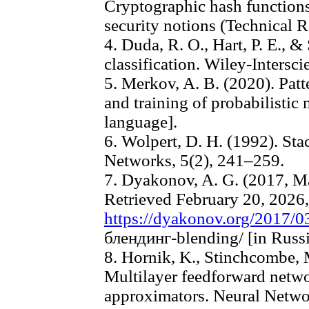
Cryptographic hash functions
security notions (Technical R
4. Duda, R. O., Hart, P. E., &
classification. Wiley-Intersci
5. Merkov, A. B. (2020). Patt
and training of probabilisti
language].
6. Wolpert, D. H. (1992). Sta
Networks, 5(2), 241–259.
7. Dyakonov, A. G. (2017, Ma
Retrieved February 20, 2026
https://dyakonov.org/2017/0
блендинг-blending/ [in Russ
8. Hornik, K., Stinchcombe, 
Multilayer feedforward netwo
approximators. Neural Netwo