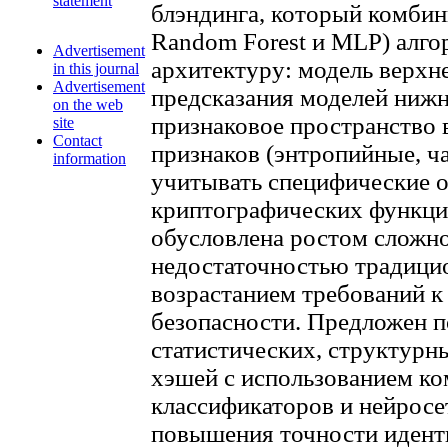
statement
блэндинга, который комбин
Random Forest и MLP) алг
Advertisement
архитектуру: модель верхн
in this journal
Advertisement
предсказания моделей нижн
on the web
признаковое пространство 
site
Contact
признаков (энтропийные, ча
information
учитывать специфические 
криптографических функци
обусловлена ростом сложн
недостаточностью традици
возрастанием требований 
безопасности. Предложен п
статистических, структурн
хэшей с использованием к
классификаторов и нейросе
повышения точности идент