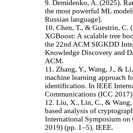
9. Demidenko, A. (2025). Ra
the most powerful ML models
Russian language].
10. Chen, T., & Guestrin, C.
XGBoost: A scalable tree boo
the 22nd ACM SIGKDD Inter
Knowledge Discovery and Da
ACM.
11. Zhang, Y., Wang, J., & L
machine learning approach fo
identification. In IEEE Inter
Communications (ICC 2017) 
12. Liu, X., Lin, C., & Wang
based analysis of cryptograp
International Symposium on 
2019) (pp. 1–5). IEEE.