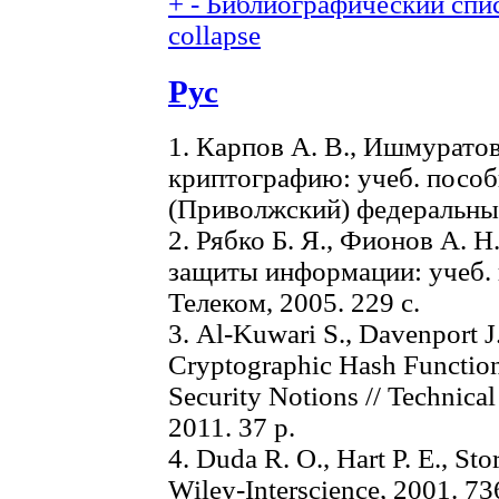
+
-
Библиографический спис
collapse
Рус
1. Карпов А. В., Ишмуратов
криптографию: учеб. пособ
(Приволжский) федеральный
2. Рябко Б. Я., Фионов А. 
защиты информации: учеб. 
Телеком, 2005. 229 с.
3. Al-Kuwari S., Davenport J.
Cryptographic Hash Function
Security Notions // Technical
2011. 37 p.
4. Duda R. O., Hart P. E., Sto
Wiley-Interscience, 2001. 73