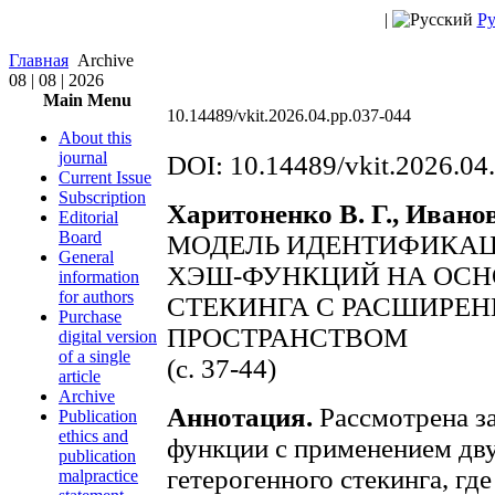
|
Ру
Главная
Archive
08 | 08 | 2026
Main Menu
10.14489/vkit.2026.04.pp.037-044
About this
journal
DOI: 10.14489/vkit.2026.04
Current Issue
Subscription
Харитоненко В. Г., Иванов
Editorial
Board
МОДЕЛЬ ИДЕНТИФИКАЦ
General
ХЭШ-ФУНКЦИЙ НА ОСН
information
for authors
СТЕКИНГА С РАСШИРЕ
Purchase
ПРОСТРАНСТВОМ
digital version
of a single
(c. 37-44)
article
Archive
Аннотация.
Рассмотрена з
Publication
ethics and
функции с применением дв
publication
гетерогенного стекинга, гд
malpractice