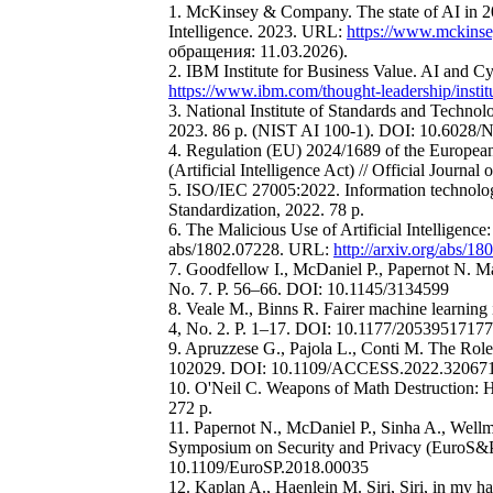
1. McKinsey & Company. The state of AI in 2
Intelligence. 2023. URL:
https://www.mckinsey
обращения: 11.03.2026).
2. IBM Institute for Business Value. AI and 
https://www.ibm.com/thought-leadership/institu
3. National Institute of Standards and Techno
2023. 86 p. (NIST AI 100-1). DOI: 10.6028/
4. Regulation (EU) 2024/1689 of the European 
(Artificial Intelligence Act) // Official Journ
5. ISO/IEC 27005:2022. Information technology
Standardization, 2022. 78 p.
6. The Malicious Use of Artificial Intelligence
abs/1802.07228. URL:
http://arxiv.org/abs/1
7. Goodfellow I., McDaniel P., Papernot N. M
No. 7. P. 56–66. DOI: 10.1145/3134599
8. Veale M., Binns R. Fairer machine learning i
4, No. 2. P. 1–17. DOI: 10.1177/2053951717
9. Apruzzese G., Pajola L., Conti M. The Rol
102029. DOI: 10.1109/ACCESS.2022.32067
10. O'Neil C. Weapons of Math Destruction: 
272 p.
11. Papernot N., McDaniel P., Sinha A., Well
Symposium on Security and Privacy (EuroS&P
10.1109/EuroSP.2018.00035
12. Kaplan A., Haenlein M. Siri, Siri, in my hand