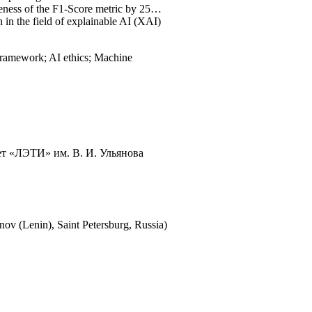
iveness of the F1-Score metric by 25…
 in the field of explainable AI (XAI)
 framework; AI ethics; Machine
т «ЛЭТИ» им. В. И. Ульянова
nov (Lenin), Saint Petersburg, Russia)