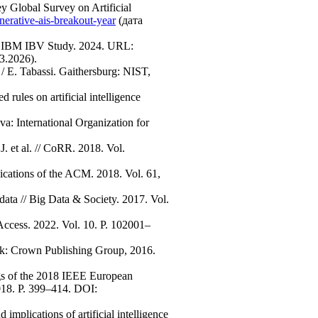
 Global Survey on Artificial
nerative-ais-breakout-year
(дата
 // IBM IBV Study. 2024. URL:
3.2026).
/ E. Tabassi. Gaithersburg: NIST,
ules on artificial intelligence
a: International Organization for
J. et al. // CoRR. 2018. Vol.
cations of the ACM. 2018. Vol. 61,
 data // Big Data & Society. 2017. Vol.
Access. 2022. Vol. 10. P. 102001–
rk: Crown Publishing Group, 2016.
ngs of the 2018 IEEE European
18. P. 399–414. DOI:
 implications of artificial intelligence