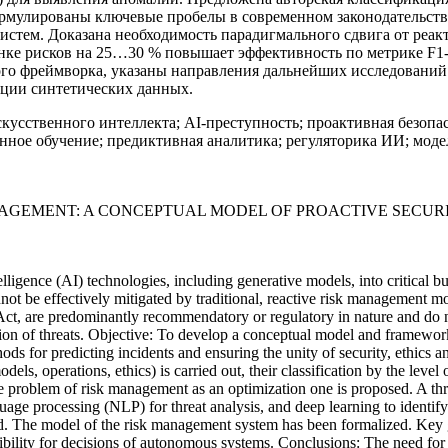
рмулированы ключевые пробелы в современном законодательстве,
истем. Доказана необходимость парадигмального сдвига от реа
нке рисков на 25…30 % повышает эффективность по метрике F1-
о фреймворка, указаны направления дальнейших исследований 
ации синтетических данных.
усственного интеллекта; AI-преступность; проактивная безопас
ое обучение; предиктивная аналитика; регуляторика ИИ; модел
NAGEMENT: A CONCEPTUAL MODEL OF PROACTIVE SECURI
ntelligence (AI) technologies, including generative models, into critical
nnot be effectively mitigated by traditional, reactive risk management m
 are predominantly recommendatory or regulatory in nature and do no
tion of threats. Objective: To develop a conceptual model and framewo
ods for predicting incidents and ensuring the unity of security, ethics
dels, operations, ethics) is carried out, their classification by the lev
the problem of risk management as an optimization one is proposed. A t
guage processing (NLP) for threat analysis, and deep learning to identif
sed. The model of the risk management system has been formalized. Key 
nsibility for decisions of autonomous systems. Conclusions: The need for 