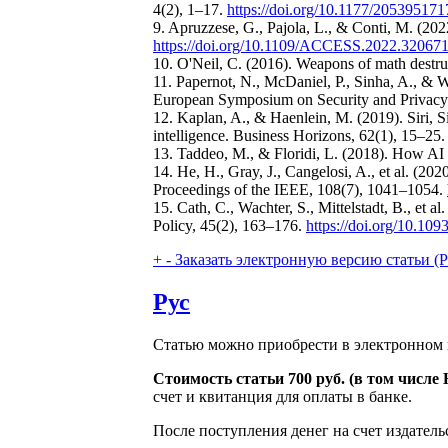
4(2), 1–17.
https://doi.org/10.1177/20539517
9. Apruzzese, G., Pajola, L., & Conti, M. (20
https://doi.org/10.1109/ACCESS.2022.32067
10. O'Neil, C. (2016). Weapons of math destru
11. Papernot, N., McDaniel, P., Sinha, A., & 
European Symposium on Security and Privac
12. Kaplan, A., & Haenlein, M. (2019). Siri, Siri
intelligence. Business Horizons, 62(1), 15–25
13. Taddeo, M., & Floridi, L. (2018). How AI
14. He, H., Gray, J., Cangelosi, A., et al. (2
Proceedings of the IEEE, 108(7), 1041–1054.
15. Cath, C., Wachter, S., Mittelstadt, B., et 
Policy, 45(2), 163–176.
https://doi.org/10.109
+
-
Заказать электронную версию статьи (Purch
Рус
Статью можно приобрести в электронном 
Стоимость статьи 700 руб. (в том числ
счет и квитанция для оплаты в банке.
После поступления денег на счет издатель