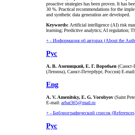
proactive strategies has been proven. It has b
30 %. Practical recommendations for the implem
and synthetic data generation are developed.
Keywords:
Artificial intelligence (AI) risk
learning; Predictive analytics; AI regulation; T
+
-
Информация об авторах (About the Auth
Рус
А. В. Аменицкий, Е. Г. Воробьев
(Санкт-
(Ленина), Санкт-Петербург, Россия) E-mail
Eng
A. V. Amenitsky, E. G. Vorobyov
(Saint Pete
E-mail:
arbat365@mail.ru
+
-
Библиографический список (References
Рус