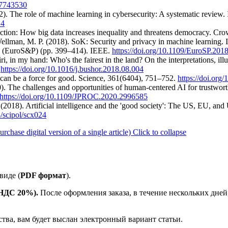
17743530
22). The role of machine learning in cybersecurity: A systematic revi
14
ction: How big data increases inequality and threatens democracy. Cr
Wellman, M. P. (2018). SoK: Security and privacy in machine learning.
y (EuroS&P) (pp. 399–414). IEEE.
https://doi.org/10.1109/EuroSP.201
, in my hand: Who's the fairest in the land? On the interpretations, illus
.
https://doi.org/10.1016/j.bushor.2018.08.004
 can be a force for good. Science, 361(6404), 751–752.
https://doi.org
020). The challenges and opportunities of human-centered AI for trustw
https://doi.org/10.1109/JPROC.2020.2996585
al. (2018). Artificial intelligence and the 'good society': The US, EU, 
3/scipol/scx024
ase digital version of a single article)
Click to collapse
виде (
PDF формат
).
е НДС 20%).
После оформления заказа, в течение нескольких дней
ства, вам будет выслан электронный вариант статьи.