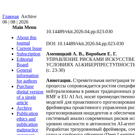
Главная
Archive
06 | 08 | 2026
Main Menu
10.14489/vkit.2026.04.pp.023-030
About this
journal
DOI: 10.14489/vkit.2026.04.pp.023-030
Current Issue
Subscription
Аменицкий А. В., Воробьев Е. Г.
Editorial
УПРАВЛЕНИЕ РИСКАМИ ИСКУССТВЕ
Board
УСЛОВИЯХ AI-КИБЕРПРЕСТУПНОСТ
General
(c. 23-30)
information
Аннотация.
Стремительная интеграция те
for authors
процессы сопровождается ростом специфичес
Purchase
нейтрализованы в рамках традиционных 
digital version
RMF и EU AI Act, носят преимущественно
of a single
моделей для проактивного прогнозировани
article
фреймворка проактивного управления риск
Archive
прогнозирования инцидентов и обеспечива
Publication
системный анализ современных рисков иск
ethics and
уровню опасности и автононости AI-аген
publication
Разработан трехуровневый фреймворк, со
malpractice
угроз и глубокого обучения (Deep Learni