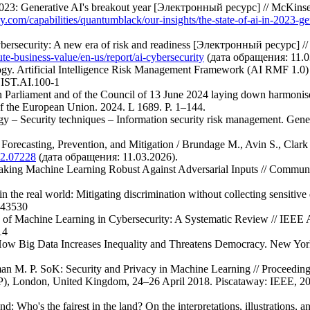
023: Generative AI's breakout year [Электронный ресурс] // McKinsey
.com/capabilities/quantumblack/our-insights/the-state-of-ai-in-2023-ge
Cybersecurity: A new era of risk and readiness [Электронный ресурс]
te-business-value/en-us/report/ai-cybersecurity
(дата обращения: 11.0
logy. Artificial Intelligence Risk Management Framework (AI RMF 1.0) 
NIST.AI.100-1
Parliament and of the Council of 13 June 2024 laying down harmonised r
al of the European Union. 2024. L 1689. P. 1–144.
 – Security techniques – Information security risk management. Genev
: Forecasting, Prevention, and Mitigation / Brundage M., Avin S., Clark 
802.07228
(дата обращения: 11.03.2026).
aking Machine Learning Robust Against Adversarial Inputs // Communi
n the real world: Mitigating discrimination without collecting sensitive
743530
e of Machine Learning in Cybersecurity: A Systematic Review // IEEE 
14
How Big Data Increases Inequality and Threatens Democracy. New Yo
man M. P. SoK: Security and Privacy in Machine Learning // Proceedi
), London, United Kingdom, 24–26 April 2018. Piscataway: IEEE, 20
: Who's the fairest in the land? On the interpretations, illustrations, and