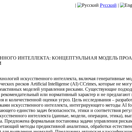
|
Русский
|
ННОГО ИНТЕЛЛЕКТА: КОНЦЕПТУАЛЬНАЯ МОДЕЛЬ ПРО
И
хнологий искусственного интеллекта, включая генеративные мод
ких рисков Artificial Intelligense (AI) CCrimes, которые не мо
реактивных моделей управления рисками. Существующие подход
 рекомендательный или нормативный характер и не предлагают
я и количественной оценки угроз. Цель исследования – разрабо
ами искусственного интеллекта, интегрирующего методы AI for C
ющего единство задач безопасности, этики и соответствия рег
усственного интеллекта (данные, модели, операции, этика), вы
та. Предложена формальная постановка задачи управления риска
четающий методы предиктивной аналитики, обработки естественн
ng) для выявления аномалий. Предложена авторская классификаци