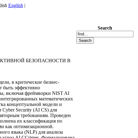
English
|
Search
АКТИВНОЙ БЕЗОПАСНОСТИ В
ели, в критические бизнес-
гут быть эффективно
ы, включая фреймворки NIST AI
 интегрированных математических
тка концептуальной модели и
yber Security (AI CS) для
уляторным требованиям. Проведен
полнена их классификация по
ми как оптимизационной.
ого языка (NLP) для анализа
я угроз AI CCrimes. Формализована