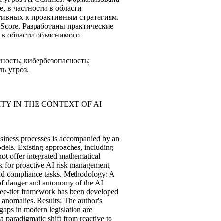
 в частности в области
ктивных к проактивным стратегиям.
Score. Разработаны практические
в области объяснимого
ность; кибербезопасность;
ь угроз.
TY IN THE CONTEXT OF AI
 business processes is accompanied by an
odels. Existing approaches, including
t offer integrated mathematical
rk for proactive AI risk management,
 and compliance tasks. Methodology: A
el of danger and autonomy of the AI
hree-tier framework has been developed
y anomalies. Results: The author's
gaps in modern legislation are
a paradigmatic shift from reactive to