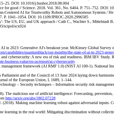
. 15–25. DOI: 10.1016/j.bushor.2018.08.004
ce for good // Science. 2018. Vol. 361, No. 6404. P. 751–752. DOI: 1
n-Centered AI for Trustworthy Robots and Autonomous Systems / He H.,
o. 7. P. 1041–1054. DOI: 10.1109/JPROC.2020.2996585
ty': The US, EU, and UK approach / Cath C., Wachter S., Mittelstadt B. e
93/scipol/scx024
I in 2023: Generative AI's breakout year. McKinsey Global Survey on A
m/capabilities/quantumblack/our-insights/the-state-of-ai-in-2023-gener
AI and cybersecurity: A new era of risk and readiness. IBM IBV Study.
te-business-value/en-us/report/ai-cybersecurity
e risk management framework (AI RMF 1.0) (NIST AI 100-1). National Ins
Parliament and of the Council of 13 June 2024 laying down harmonised r
 Journal of the European Union, L 1689, 1–144.
chnology – Security techniques – Information security risk management
18). The malicious use of artificial intelligence: Forecasting, preventio
from
http://arxiv.org/abs/1802.07228
N. (2018). Making machine learning robust against adversarial inputs.
e learning in the real world: Mitigating discrimination without collecti