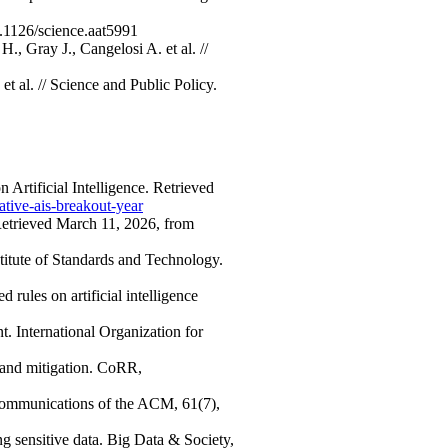
0.1126/science.aat5991
 Gray J., Cangelosi A. et al. //
t al. // Science and Public Policy.
rtificial Intelligence. Retrieved
ative-ais-breakout-year
 Retrieved March 11, 2026, from
titute of Standards and Technology.
ules on artificial intelligence
. International Organization for
n, and mitigation. CoRR,
 Communications of the ACM, 61(7),
ng sensitive data. Big Data & Society,