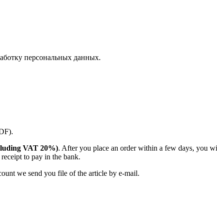
аботку персональных данных.
PDF).
(including VAT 20%)
. After you place an order within a few days, you w
receipt to pay in the bank.
unt we send you file of the article by e-mail.