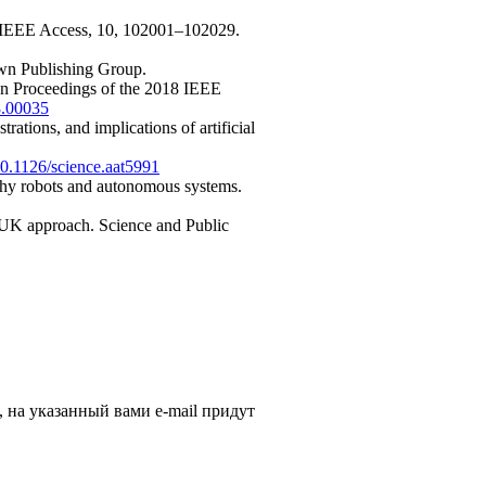
ew. IEEE Access, 10, 102001–102029.
own Publishing Group.
 In Proceedings of the 2018 IEEE
8.00035
trations, and implications of artificial
/10.1126/science.aat5991
orthy robots and autonomous systems.
and UK approach. Science and Public
, на указанный вами e-mail придут