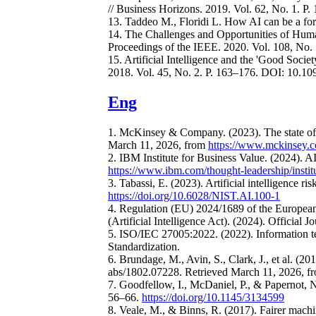
// Business Horizons. 2019. Vol. 62, No. 1. P
13. Taddeo M., Floridi L. How AI can be a for
14. The Challenges and Opportunities of Huma
Proceedings of the IEEE. 2020. Vol. 108, N
15. Artificial Intelligence and the 'Good Socie
2018. Vol. 45, No. 2. P. 163–176. DOI: 10.10
Eng
1. McKinsey & Company. (2023). The state of A
March 11, 2026, from
https://www.mckinsey.co
2. IBM Institute for Business Value. (2024). 
https://www.ibm.com/thought-leadership/institu
3. Tabassi, E. (2023). Artificial intelligenc
https://doi.org/10.6028/NIST.AI.100-1
4. Regulation (EU) 2024/1689 of the European 
(Artificial Intelligence Act). (2024). Official
5. ISO/IEC 27005:2022. (2022). Information te
Standardization.
6. Brundage, M., Avin, S., Clark, J., et al. (20
abs/1802.07228. Retrieved March 11, 2026, 
7. Goodfellow, I., McDaniel, P., & Papernot, 
56–66.
https://doi.org/10.1145/3134599
8. Veale, M., & Binns, R. (2017). Fairer machin