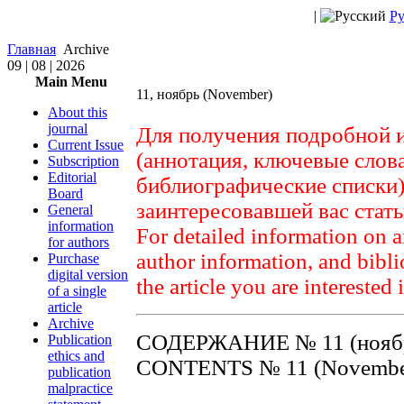
|
Ру
Главная
Archive
09 | 08 | 2026
Main Menu
11, ноябрь (November)
About this
journal
Для получения подробной 
Current Issue
(аннотация, ключевые слов
Subscription
Editorial
библиографические списки)
Board
заинтересовавшей вас стат
General
information
For detailed information on a
for authors
author information, and biblio
Purchase
digital version
the article you are interested 
of a single
article
Archive
СОДЕРЖАНИЕ № 11 (ноябр
Publication
ethics and
CONTENTS № 11 (Novembe
publication
malpractice