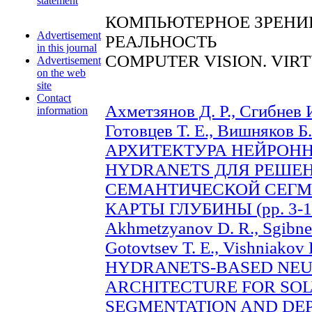
statement
КОМПЬЮТЕРНОЕ ЗРЕНИЕ
Advertisement
РЕАЛЬНОСТЬ
in this journal
COMPUTER VISION. VIR
Advertisement
on the web
site
Contact
Ахметзянов Д. Р., Сгибнев И
information
Готовцев Т. Е., Вишняков Б.
АРХИТЕКТУРА НЕЙРОНН
HYDRANETS ДЛЯ РЕШЕН
СЕМАНТИЧЕСКОЙ СЕГМ
КАРТЫ ГЛУБИНЫ (pp. 3-1
Akhmetzyanov D. R., Sgibnev 
Gotovtsev T. E., Vishniakov B.
HYDRANETS-BASED NE
ARCHITECTURE FOR SO
SEGMENTATION AND DEP