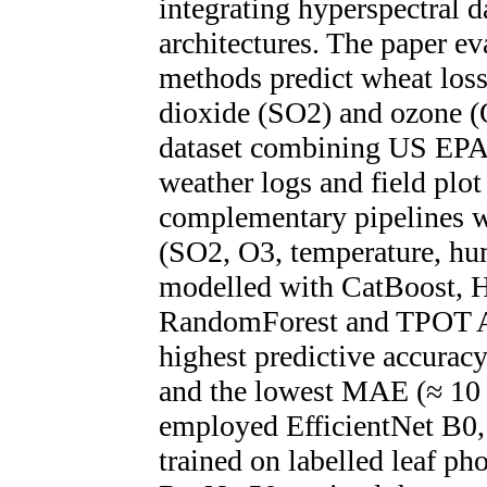
integrating hyperspectral 
architectures. The paper e
methods predict wheat loss
dioxide (SO2) and ozone 
dataset combining US EPA 
weather logs and field plot
complementary pipelines w
(SO2, O3, temperature, humi
modelled with CatBoost, H
RandomForest and TPOT A
highest predictive accurac
and the lowest MAE (≈ 10 
employed EfficientNet B0
trained on labelled leaf ph