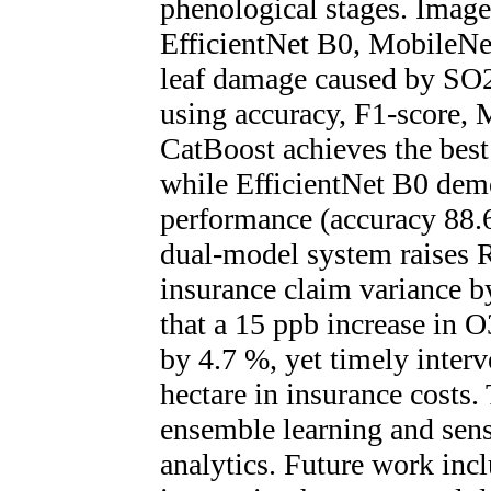
phenological stages. Image
EfficientNet B0, MobileNe
leaf damage caused by SO2
using accuracy, F1-score, 
CatBoost achieves the bes
while EfficientNet B0 demo
performance (accuracy 88.6
dual-model system raises R
insurance claim variance b
that a 15 ppb increase in 
by 4.7 %, yet timely inter
hectare in insurance costs. 
ensemble learning and senso
analytics. Future work inc