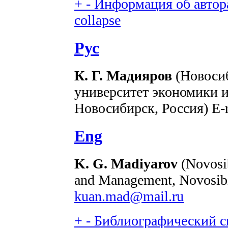
+
-
Информация об автора
collapse
Рус
К. Г. Мадияров
(Новоси
университет экономики 
Новосибирск, Россия) E-
Eng
K. G. Madiyarov
(Novosib
and Management, Novosibi
kuan.mad@mail.ru
+
-
Библиографический сп