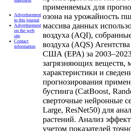
statement
применяемых для прогноз
озона на урожайность пш
Advertisement
in this journal
массива данных использо
Advertisement
on the web
воздуха (AQI), собранны
site
Contact
воздуха (AQS) Агентств
information
США (EPA) за 2003–2023
загрязняющих веществ, 
характеристики и сведен
прогнозирования примен
бустинга (CatBoost, Rand
сверточные нейронные сет
Large, ResNet50) для ан
растений. Анализ эффект
учетом показателей точнос