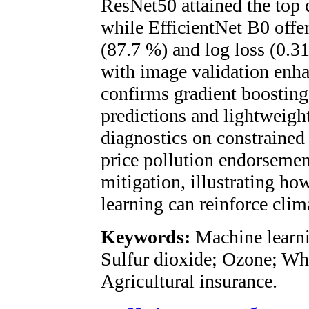
ResNet50 attained the top c
while EfficientNet B0 offe
(87.7 %) and log loss (0.3
with image validation enhan
confirms gradient boosting 
predictions and lightweight
diagnostics on constrained
price pollution endorsemen
mitigation, illustrating h
learning can reinforce cli
Keywords:
Machine learnin
Sulfur dioxide; Ozone; Whe
Agricultural insurance.