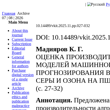
|
Ру
Главная
Archive
07 | 08 | 2026
Main Menu
10.14489/vkit.2025.11.pp.027-032
About this
journal
DOI: 10.14489/vkit.2025.
Current Issue
Subscription
Мадияров К. Г.
Editorial
Board
ОЦЕНКА ПРОИЗВОДИТ
General
information
МОДЕЛЕЙ МАШИННОГ
for authors
Purchase
ПРОГНОЗИРОВАНИЯ 
digital version
СЕРЫ И ОЗОНА НА П
of a single
article
(с. 27-32)
Archive
Publication
ethics and
Аннотация.
Предложена 
publication
malpractice
производительности алг