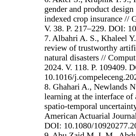
gender and product design 
indexed crop insurance //
V. 38. P. 217–229. DOI: 1
7. Albahri A. S., Khaleel 
review of trustworthy artifi
natural disasters // Comput
2024. V. 118. P. 109409. D
10.1016/j.compeleceng.20
8. Ghahari A., Newlands N.
learning at the interface of
spatio-temporal uncertaint
American Actuarial Journal
DOI: 10.1080/10920277.2
9. Abu Zaid M. I. M., Abdul