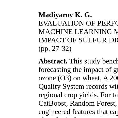
Madiyarov K. G.
EVALUATION OF PER
MACHINE LEARNING M
IMPACT OF SULFUR D
(pp. 27-32)
Abstract.
This study benc
forecasting the impact of 
ozone (O3) on wheat. A 20
Quality System records wit
regional crop yields. For t
CatBoost, Random Forest,
engineered features that ca