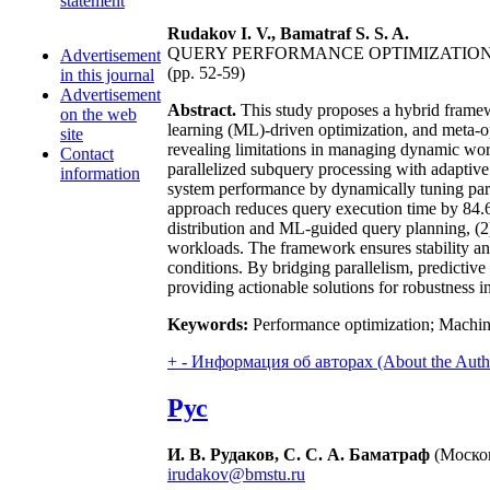
statement
Rudakov I. V., Bamatraf S. S. A.
QUERY PERFORMANCE OPTIMIZATION
Advertisement
(pp. 52-59)
in this journal
Advertisement
Abstract.
This study proposes a hybrid framewo
on the web
learning (ML)-driven optimization, and meta-o
site
revealing limitations in managing dynamic wor
Contact
parallelized subquery processing with adaptive
information
system performance by dynamically tuning para
approach reduces query execution time by 84.6 
distribution and ML-guided query planning, (2)
workloads. The framework ensures stability and
conditions. By bridging parallelism, predictive
providing actionable solutions for robustness 
Keywords:
Performance optimization; Machine 
+
-
Информация об авторах (About the Auth
Рус
И. В. Рудаков, С. С. А. Баматраф
(Москов
irudakov@bmstu.ru