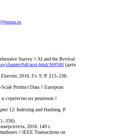
v@bmstu.ru
hensive Survey // AI and the Revival
ay/chapter/full-text-html/369500
(дата
 Elsevier, 2016. Гл. 9. P. 215–238.
-Scale Product Data // European
и стратегии их решения //
ter 12: Indexing and Hashing, P.
21–358).
верситета, 2018. 149 с.
Databases // IEEE Transactions on