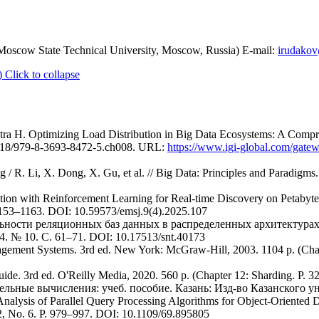
scow State Technical University, Moscow, Russia) E-mail:
irudako
)
Click to collapse
ra H. Optimizing Load Distribution in Big Data Ecosystems: A Compre
.4018/979-8-3693-8472-5.ch008. URL:
https://www.igi-global.com/gatew
 / R. Li, X. Dong, X. Gu, et al. // Big Data: Principles and Paradigms.
ion with Reinforcement Learning for Real-time Discovery on Petabyte
 1153–1163. DOI: 10.59573/emsj.9(4).2025.107
ности реляционных баз данных в распределенных архитектурах 
 № 10. С. 61–71. DOI: 10.17513/snt.40173
gement Systems. 3rd ed. New York: McGraw-Hill, 2003. 1104 p. (Chap
e. 3rd ed. O'Reilly Media, 2020. 560 p. (Chapter 12: Sharding. P. 3
ельные вычисления: учеб. пособие. Казань: Изд-во Казанского уни
nalysis of Parallel Query Processing Algorithms for Object-Oriented 
, No. 6. P. 979–997. DOI: 10.1109/69.895805