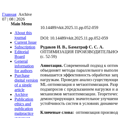
Главная
Archive
07 | 08 | 2026
Main Menu
10.14489/vkit.2025.11.pp.052-059
About this
journal
DOI: 10.14489/vkit.2025.11.pp.052-059
Current Issue
Subscription
Рудаков И. В., Баматраф С. С. А.
Editorial
ОПТИМИЗАЦИЯ ПРОИЗВОДИТЕЛЬНО
Board
(с. 52-59)
General
Аннотация.
Современный подход к оптим
information
объединяет методы параллельного выполн
for authors
повышается эффективность обработки зап
Purchase
нагрузкам. Проведен анализ существующи
digital version
ML-оптимизация и метаоптимизация. Раз
of a single
подзапросов с предсказанием нагрузки и
article
механизмов метаоптимизации. Теоретичес
Archive
демонстрирующих значительное улучшение
Publication
устойчивость систем в условиях динамич
ethics and
publication
Ключевые слова:
оптимизация производи
malpractice