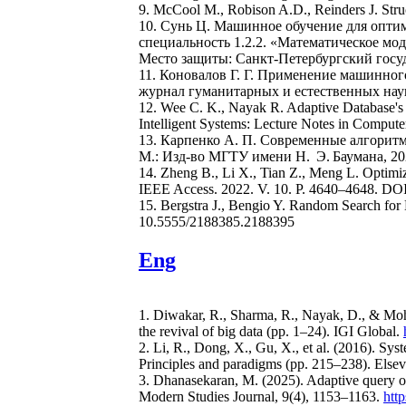
9. McCool M., Robison A.D., Reinders J. St
10. Сунь Ц. Машинное обучение для оптими
специальность 1.2.2. «Математическое мо
Место защиты: Санкт-Петербургский госу
11. Коновалов Г. Г. Применение машинног
журнал гуманитарных и естественных наук.
12. Wee C. K., Nayak R. Adaptive Database'
Intelligent Systems: Lecture Notes in Comput
13. Карпенко А. П. Современные алгоритм
М.: Изд-во МГТУ имени Н. Э. Баумана, 202
14. Zheng B., Li X., Tian Z., Meng L. Optimi
IEEE Access. 2022. V. 10. P. 4640–4648. D
15. Bergstra J., Bengio Y. Random Search for
10.5555/2188385.2188395
Eng
1. Diwakar, R., Sharma, R., Nayak, D., & Moha
the revival of big data (pp. 1–24). IGI Global.
2. Li, R., Dong, X., Gu, X., et al. (2016). Sys
Principles and paradigms (pp. 215–238). Elsev
3. Dhanasekaran, M. (2025). Adaptive query op
Modern Studies Journal, 9(4), 1153–1163.
htt