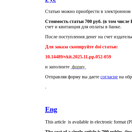
Статью можно приобрести в электронном 
Стоимость статьи 700 руб. (в том числ
счет и квитанция для оплаты в банке.
После поступления денег на счет издатель
Для заказа скопируйте doi статьи:
10.14489/vkit.2025.11.pp.052-059
и заполните
форму
Отправляя форму вы даете
согласие
на обр
.
Eng
This article is available in electronic format (
The cost of a single article is 700 rubles. 