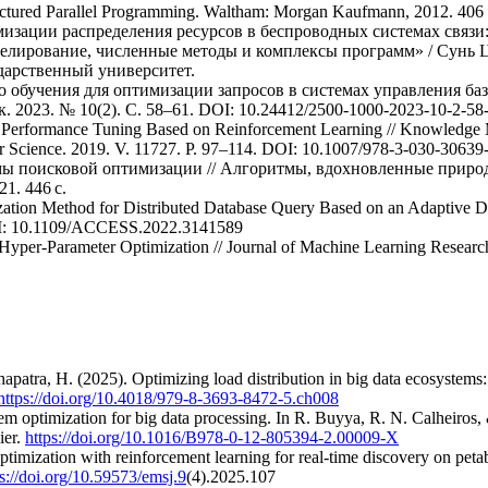
ructured Parallel Programming. Waltham: Morgan Kaufmann, 2012. 40
зации распределения ресурсов в беспроводных системах связи: ди
делирование, численные методы и комплексы программ» / Сунь 
дарственный университет.
о обучения для оптимизации запросов в системах управления б
 2023. № 10(2). С. 58–61. DOI: 10.24412/2500-1000-2023-10-2-58
s Performance Tuning Based on Reinforcement Learning // Knowledge 
er Science. 2019. V. 11727. P. 97–114. DOI: 10.1007/978-3-030-30639
ы поисковой оптимизации // Алгоритмы, вдохновленные природой:
1. 446 с.
zation Method for Distributed Database Query Based on an Adaptive D
OI: 10.1109/ACCESS.2022.3141589
 Hyper-Parameter Optimization // Journal of Machine Learning Researc
patra, H. (2025). Optimizing load distribution in big data ecosystems
https://doi.org/10.4018/979-8-3693-8472-5.ch008
tem optimization for big data processing. In R. Buyya, R. N. Calheiros, 
ier.
https://doi.org/10.1016/B978-0-12-805394-2.00009-X
timization with reinforcement learning for real-time discovery on peta
ps://doi.org/10.59573/emsj.9
(4).2025.107