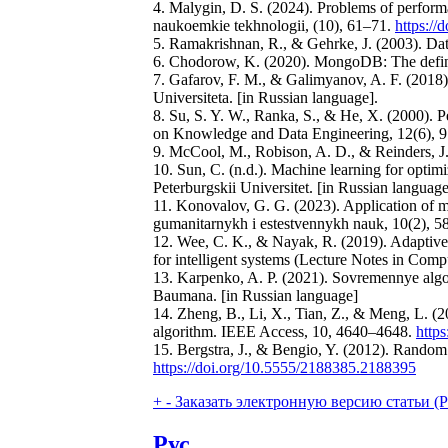
4. Malygin, D. S. (2024). Problems of performan
naukoemkie tekhnologii, (10), 61–71.
https://
5. Ramakrishnan, R., & Gehrke, J. (2003). D
6. Chodorow, K. (2020). MongoDB: The definit
7. Gafarov, F. M., & Galimyanov, A. F. (2018)
Universiteta. [in Russian language].
8. Su, S. Y. W., Ranka, S., & He, X. (2000). P
on Knowledge and Data Engineering, 12(6), 
9. McCool, M., Robison, A. D., & Reinders, 
10. Sun, C. (n.d.). Machine learning for optim
Peterburgskii Universitet. [in Russian language
11. Konovalov, G. G. (2023). Application of 
gumanitarnykh i estestvennykh nauk, 10(2), 
12. Wee, C. K., & Nayak, R. (2019). Adaptive
for intelligent systems (Lecture Notes in Comp
13. Karpenko, A. P. (2021). Sovremennye algo
Baumana. [in Russian language]
14. Zheng, B., Li, X., Tian, Z., & Meng, L. (2
algorithm. IEEE Access, 10, 4640–4648.
http
15. Bergstra, J., & Bengio, Y. (2012). Random
https://doi.org/10.5555/2188385.2188395
+
-
Заказать электронную версию статьи (Purch
Рус