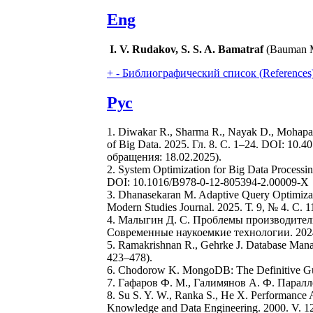
Eng
I. V. Rudakov, S. S. A. Bamatraf
(Bauman Mo
+
-
Библиографический список (References
Рус
1. Diwakar R., Sharma R., Nayak D., Mohapat
of Big Data. 2025. Гл. 8. С. 1–24. DOI: 10
обращения: 18.02.2025).
2. System Optimization for Big Data Processing
DOI: 10.1016/B978-0-12-805394-2.00009-X
3. Dhanasekaran M. Adaptive Query Optimizat
Modern Studies Journal. 2025. Т. 9, № 4. С.
4. Малыгин Д. С. Проблемы производитель
Современные наукоемкие технологии. 2024.
5. Ramakrishnan R., Gehrke J. Database Mana
423–478).
6. Chodorow K. MongoDB: The Definitive Guid
7. Гафаров Ф. М., Галимянов А. Ф. Паралл
8. Su S. Y. W., Ranka S., He X. Performance A
Knowledge and Data Engineering. 2000. V. 12