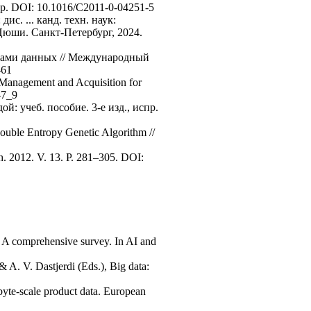
6 p. DOI: 10.1016/C2011-0-04251-5
с. ... канд. техн. наук:
Цюши. Санкт-Петербург, 2024.
азами данных // Международный
-61
Management and Acquisition for
-7_9
 учеб. пособие. 3-е изд., испр.
ouble Entropy Genetic Algorithm //
h. 2012. V. 13. P. 281–305. DOI:
: A comprehensive survey. In AI and
& A. V. Dastjerdi (Eds.), Big data:
byte-scale product data. European