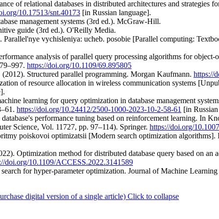
ce of relational databases in distributed architectures and strategies f
doi.org/10.17513/snt.40173
[in Russian language].
atabase management systems (3rd ed.). McGraw-Hill.
ive guide (3rd ed.). O'Reilly Media.
. Parallel'nye vychisleniya: ucheb. posobie [Parallel computing: Textb
erformance analysis of parallel query processing algorithms for object-
979–997.
https://doi.org/10.1109/69.895805
J. (2012). Structured parallel programming. Morgan Kaufmann.
https:/
ization of resource allocation in wireless communication systems [Unpub
].
machine learning for query optimization in database management syste
58–61.
https://doi.org/10.24412/2500-1000-2023-10-2-58-61
[in Russian
 database's performance tuning based on reinforcement learning. In 
uter Science, Vol. 11727, pp. 97–114). Springer.
https://doi.org/10.10
ritmy poiskovoi optimizatsii [Modern search optimization algorithms].
022). Optimization method for distributed database query based on an 
s://doi.org/10.1109/ACCESS.2022.3141589
 search for hyper-parameter optimization. Journal of Machine Learnin
ase digital version of a single article)
Click to collapse