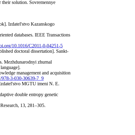
or their solution. Sovremennye
ook]. Izdatel'stvo Kazanskogo
oriented databases. IEEE Transactions
/doi.org/10.1016/C2011-0-04251-5
lished doctoral dissertation]. Sankt-
ms. Mezhdunarodnyi zhurnal
 language].
Knowledge management and acquisition
07/978-3-030-30639-7_9
 Izdatel'stvo MGTU imeni N. E.
adaptive double entropy genetic
g Research, 13, 281–305.