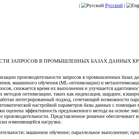
|
Русский
|
СТИ ЗАПРОСОВ В ПРОМЫШЛЕННЫХ БАЗАХ ДАННЫХ К
изации производительности запросов в промышленных базах д
ения, машинного обучения (ML-оптимизации) и метаоптимизации
росов, снижается время их выполнения и улучшается адаптивно
х методов оптимизации, таких как индексация, шардинг, кэширо
работан интегрированный подход, сочетающий возможности пар
 автоматической настройкой параметров базы данных с помощью
ки оценена эффективность предложенного метода на основе эм
 производительности. Представленное решение обеспечивает 
ески изменяющейся нагрузки.
тельности; машинное обучение; параллельное выполнение; пр