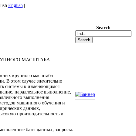
English
|
Search
РУПНОГО МАСШТАБА
анных крупного масштаба
. В этом случае значительно
сть системы к изменяющимся
вание, параллельное выполнение,
аллельного выполнения
 методов машинного обучения и
пирических данных,
высокую производительность и
омышленные базы данных; запросы.