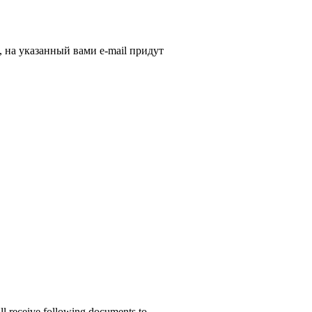
, на указанный вами e-mail придут
ill receive following documents to