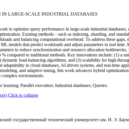
 IN LARGE-SCALE INDUSTRIAL DATABASES
rk to optimize query performance in large-scale industrial databases,
ptimization. Existing methods – such as indexing, sharding, and stand
kloads and balancing computational overhead. To address these gaps, 
 ML models that predict workloads and adjust parameters in real time. M
meters to reduce synchronization and resource allocation bottlenecks. 
% compared to traditional methods. Key innovations include: (1) a unifi
 dynamic load-balancing algorithms, and (3) scalability for high-throug
 adaptability in cloud databases, AI-driven systems, and real-time appl
 modeling, and adaptive tuning, this work advances hybrid optimization s
in complex environments.
learning; Parallel execution; Industrial databases; Queries.
ors)
Click to collapse
ский государственный технический университет им. Н. Э. Бауман