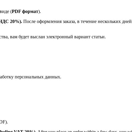
виде (
PDF формат
).
е НДС 20%).
После оформления заказа, в течение нескольких дней
ства, вам будет выслан электронный вариант статьи.
аботку персональных данных.
PDF).
(including VAT 20%)
. After you place an order within a few days, you w