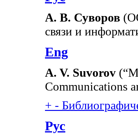
А. В. Суворов
(О
связи и информат
Eng
A. V. Suvorov
(“M
Communications an
+
-
Библиографиче
Рус