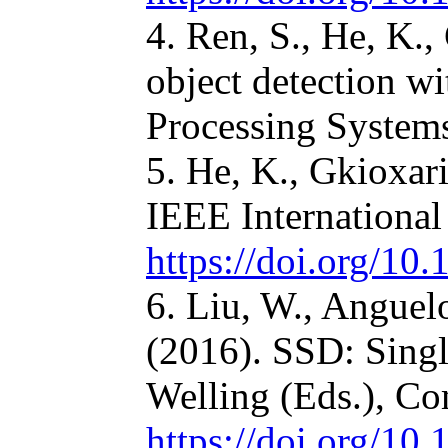
4. Ren, S., He, K.
object detection w
Processing Systems
5. He, K., Gkioxar
IEEE Internationa
https://doi.org/1
6. Liu, W., Anguelo
(2016). SSD: Singl
Welling (Eds.), C
https://doi.org/1