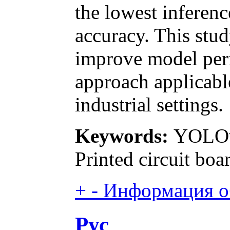
the lowest inferenc
accuracy. This stud
improve model perf
approach applicable
industrial settings.
Keywords:
YOLOv1
Printed circuit bo
+
-
Информация об
Рус