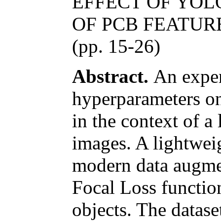
EFFECT OF YO
OF PCB FEATUR
(pp. 15-26)
Abstract.
An experi
hyperparameters on
in the context of a
images. A lightwei
modern data augmen
Focal Loss function
objects. The datase