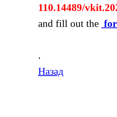
110.14489/vkit.20
and fill out the
fo
.
Назад