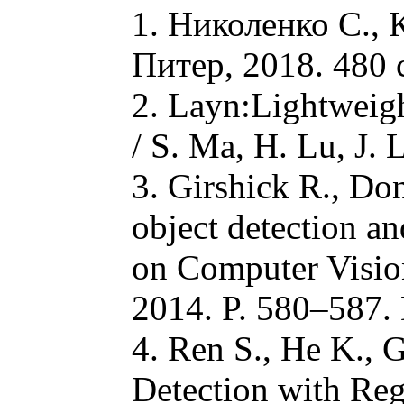
1. Николенко С., 
Питер, 2018. 480 
2. Layn:Lightweigh
/ S. Ma, H. Lu, J. 
3. Girshick R., Don
object detection a
on Computer Visio
2014. P. 580–587
4. Ren S., He K., 
Detection with Reg