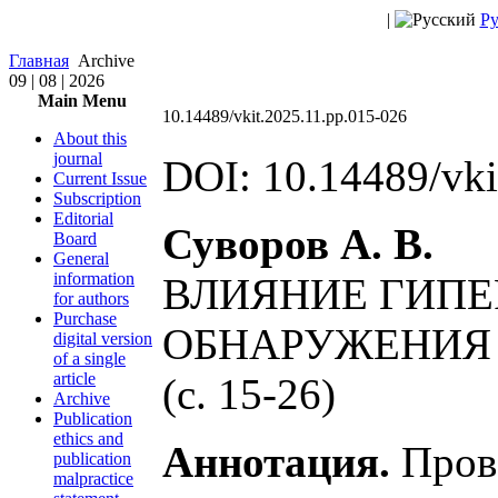
|
Ру
Главная
Archive
09 | 08 | 2026
Main Menu
10.14489/vkit.2025.11.pp.015-026
About this
journal
DOI: 10.14489/vki
Current Issue
Subscription
Editorial
Суворов А. В.
Board
General
information
ВЛИЯНИЕ ГИПЕ
for authors
Purchase
ОБНАРУЖЕНИЯ
digital version
of a single
article
(с. 15-26)
Archive
Publication
ethics and
Аннотация.
Прове
publication
malpractice