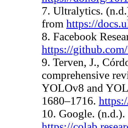
7. Ultralytics. (n
from
https://docs.
8. Facebook Resear
https://github.com
9. Terven, J., Cór
comprehensive rev
YOLOv8 and YOLO-
1680–1716.
https
10. Google. (n.d.)
https://colab.resea