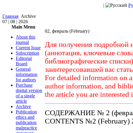
|
Ру
Главная
Archive
07 | 08 | 2026
Main Menu
02, февраль (February)
About this
journal
Для получения подробной 
Current Issue
(аннотация, ключевые слов
Subscription
Editorial
библиографические списки)
Board
заинтересовавшей вас стат
General
information
For detailed information on a
for authors
author information, and biblio
Purchase
digital version
the article you are interested 
of a single
article
Archive
СОДЕРЖАНИЕ № 2 (феврал
Publication
ethics and
CONTENTS №2 (February) 
publication
malpractice