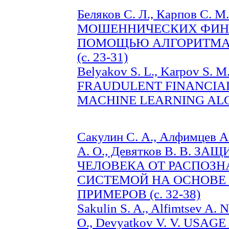
Беляков С. Л., Карпов С
МОШЕННИЧЕСКИХ ФИН
ПОМОЩЬЮ АЛГОРИТМА
(c. 23-31)
Belyakov S. L., Karpov S. 
FRAUDULENT FINANCIAL
MACHINE LEARNING ALGO
Сакулин С. А., Алфимцев А.
А. О., Девятков В. В. 
ЧЕЛОВЕКА ОТ РАСПОЗ
СИСТЕМОЙ НА ОСНОВЕ
ПРИМЕРОВ (c. 32-38)
Sakulin S. A., Alfimtsev A. 
O., Devyatkov V. V. USA