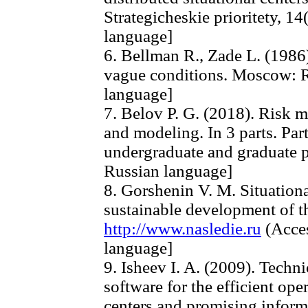
Strategicheskie prioritety, 14
language]
6. Bellman R., Zade L. (1986
vague conditions. Moscow: Ra
language]
7. Belov P. G. (2018). Risk 
and modeling. In 3 parts. Pa
undergraduate and graduate 
Russian language]
8. Gorshenin V. M. Situation
sustainable development of the
http://www.nasledie.ru
(Acces
language]
9. Isheev I. A. (2009). Techn
software for the efficient op
centers and promising inform