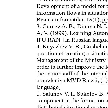
Development of a model for 
information flows in situation
Biznes-informatika, 15(1), pp
3. Gureev A. B., Dinova N. I
A. V. (1999). Learning Aut
IPU RAN. [in Russian langu
4. Knyazhev V. B., Grishchen
question of creating a situat
Management of the Ministry of
order to further improve the l
the senior staff of the intern
upravleniya MVD Rossii, (1),
language]
5. Saluhov V. I., Sokolov B. 
component in the formation a
distributed situational cente