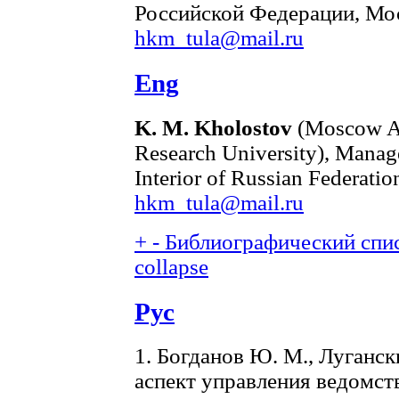
Российской Федерации, Моск
hkm_tula@mail.ru
Eng
K. M. Kholostov
(Moscow Avi
Research University), Mana
Interior of Russian Federati
hkm_tula@mail.ru
+
-
Библиографический спис
collapse
Рус
1. Богданов Ю. М., Луганск
аспект управления ведомс