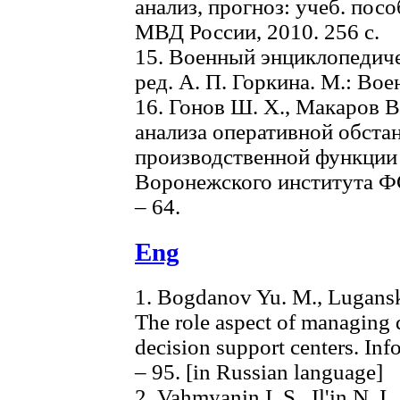
анализ, прогноз: учеб. пос
МВД России, 2010. 256 с.
15. Военный энциклопедичес
ред. А. П. Горкина. М.: Воен
16. Гонов Ш. Х., Макаров В
анализа оперативной обста
производственной функции 
Воронежского института ФС
– 64.
Eng
1. Bogdanov Yu. M., Lugansk
The role aspect of managing 
decision support centers. Info
– 95. [in Russian language]
2. Vahmyanin I. S., Il'in N. I