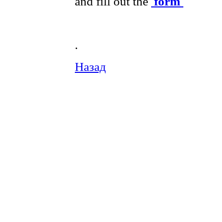
and fill out the
form
.
Назад