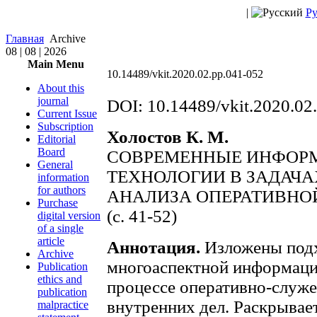
|
Ру
Главная
Archive
08 | 08 | 2026
Main Menu
10.14489/vkit.2020.02.pp.041-052
About this
journal
DOI: 10.14489/vkit.2020.02
Current Issue
Subscription
Холостов К. М.
Editorial
Board
СОВРЕМЕННЫЕ ИНФОР
General
ТЕХНОЛОГИИ В ЗАДАЧ
information
for authors
АНАЛИЗА ОПЕРАТИВНО
Purchase
(c. 41-52)
digital version
of a single
article
Аннотация.
Изложены подх
Archive
многоаспектной информац
Publication
ethics and
процессе оперативно-служе
publication
внутренних дел. Раскрывае
malpractice