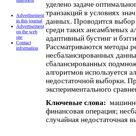
statement
уделено задаче оптимально
транзакций в условиях зна
Advertisement
данных. Проводится выбор
in this journal
Advertisement
среди таких ансамблевых а
on the web
адаптивный бустинг и бэгг
site
Contact
Рассматриваются методы 
information
несбалансированных данны
сбалансированных подмнож
алгоритмов используется а
недостаточной выборки. Пр
экспериментального сравн
Ключевые слова:
машинно
финансовая операция; несб
случайная недостаточная в