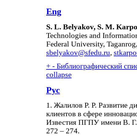
Eng
S. L. Belyakov, S. М. Karp
Technologies and Information
Federal University, Taganrog
sbelyakov@sfedu.ru
,
stkarp
+
-
Библиографический спис
collapse
Рус
1. Жалилов Р. Р. Развитие 
клиентов в сфере инновацио
Известия ПГПУ имени В. Г. 
272 – 274.