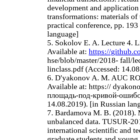
development and application 
transformations: materials of 
practical conference, pp. 193
language]
5. Sokolov E. A. Lecture 4. 
Available at:
https://github.
hse/blob/master/2018- fall/le
linclass.pdf (Accessed: 14.0
6. D'yakonov A. M. AUC ROC 
Available at: https:// dyako
площадь-под-кривой-ошибо
14.08.2019). [in Russian lan
7. Bardamova M. B. (2018). 
unbalanced data. TUSUR-2018 
international scientific and t
graduate students and young s