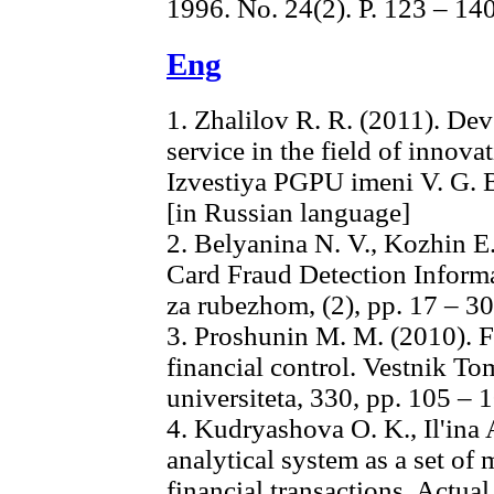
1996. No. 24(2). P. 123 – 140
Eng
1. Zhalilov R. R. (2011). De
service in the field of innovat
Izvestiya PGPU imeni V. G. B
[in Russian language]
2. Belyanina N. V., Kozhin E
Card Fraud Detection Informa
za rubezhom, (2), pp. 17 – 30
3. Proshunin M. M. (2010). F
financial control. Vestnik 
universiteta, 330, pp. 105 – 
4. Kudryashova O. K., Il'ina 
analytical system as a set of 
financial transactions. Actua