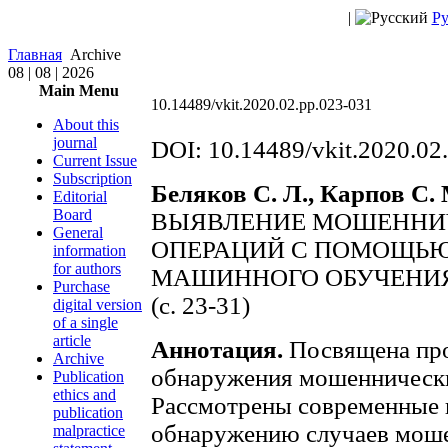
|
Ру
Главная
Archive
08 | 08 | 2026
Main Menu
10.14489/vkit.2020.02.pp.023-031
About this
journal
DOI: 10.14489/vkit.2020.02
Current Issue
Subscription
Беляков С. Л., Карпов С. 
Editorial
Board
ВЫЯВЛЕНИЕ МОШЕННИ
General
ОПЕРАЦИЙ С ПОМОЩЬ
information
for authors
МАШИННОГО ОБУЧЕНИ
Purchase
(c. 23-31)
digital version
of a single
article
Аннотация.
Посвящена про
Archive
обнаружения мошенническ
Publication
ethics and
Рассмотрены современные 
publication
обнаружению случаев моше
malpractice