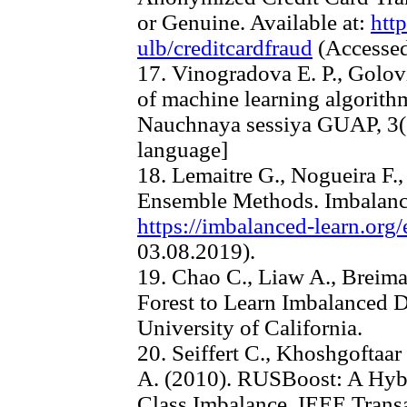
or Genuine. Available at:
htt
ulb/creditcardfraud
(Accessed
17. Vinogradova E. P., Golovi
of machine learning algorithm
Nauchnaya sessiya GUAP, 3(1
language]
18. Lemaitre G., Nogueira F.,
Ensemble Methods. Imbalance
https://imbalanced-learn.org/
03.08.2019).
19. Chao C., Liaw A., Breim
Forest to Learn Imbalanced Da
University of California.
20. Seiffert C., Khoshgoftaar
A. (2010). RUSBoost: A Hybr
Class Imbalance. IEEE Trans