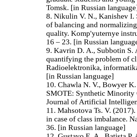
Tomsk. [in Russian language
8. Nikulin V. N., Kanishev I.
of balancing and normalizing 
quality. Komp'yuternye instr
16 – 23. [in Russian languag
9. Kavrin D. A., Subbotin S.
quantifying the problem of c
Radioelektronika, informatika
[in Russian language]
10. Chawla N. V., Bowyer K. W
SMOTE: Synthetic Minority 
Journal of Artificial Intellig
11. Mahsotova Ts. V. (2017).
in case of class imbalance. N
36. [in Russian language]
12. Gustavo E. A., Batista P. 