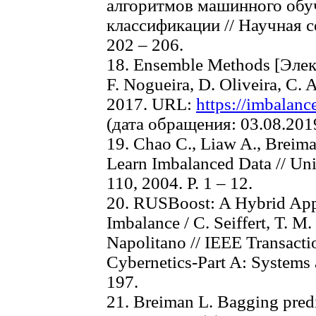
алгоритмов машинного обуч
классификации // Научная с
202 – 206.
18. Ensemble Methods [Элек
F. Nogueira, D. Oliveira, C. 
2017. URL:
https://imbalanc
(дата обращения: 03.08.201
19. Chao C., Liaw A., Breim
Learn Imbalanced Data // Uni
110, 2004. Р. 1 – 12.
20. RUSBoost: A Hybrid Appr
Imbalance / C. Seiffert, T. M
Napolitano // IEEE Transact
Cybernetics-Part A: Systems
197.
21. Breiman L. Bagging predi