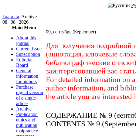
|
Ру
Главная
Archive
08 | 08 | 2026
Main Menu
09, сентябрь (September)
About this
journal
Для получения подробной 
Current Issue
(аннотация, ключевые слов
Subscription
Editorial
библиографические списки)
Board
заинтересовавшей вас стат
General
information
For detailed information on a
for authors
author information, and biblio
Purchase
digital version
the article you are interested 
of a single
article
Archive
СОДЕРЖАНИЕ № 9 (сентяб
Publication
ethics and
CONTENTS № 9 (September
publication
malpractice