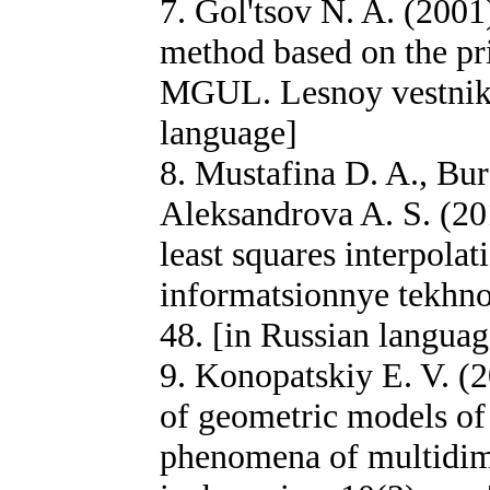
7. Gol'tsov N. A. (2001)
method based on the pr
MGUL. Lesnoy vestnik, 
language]
8. Mustafina D. A., Bur
Aleksandrova A. S. (20
least squares interpola
informatsionnye tekhnol
48. [in Russian languag
9. Konopatskiy E. V. (2
of geometric models of 
phenomena of multidim