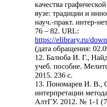
качества графической
вузе: традиции и инн
науч.-практ. интер-не
76 – 82. URL:
https://elibrary.ru/do
(дата обращения: 02.0
12. Балюба И. Г., На
учеб. пособие. Мелит
2015. 236 с.
13. Пономарев И. В.,
интерпретации метода
АлтГУ. 2012. № 1-1 (73