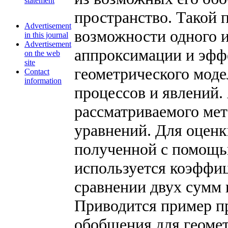
statement
пространство. Такой 
Advertisement
возможности одного 
in this journal
Advertisement
аппроксимации и эффе
on the web
site
геометрического мод
Contact
information
процессов и явлений.
рассматриваемого ме
уравнений. Для оценк
полученной с помощь
используется коэффи
сравнении двух сумм 
Приводится пример п
обобщения для геоме