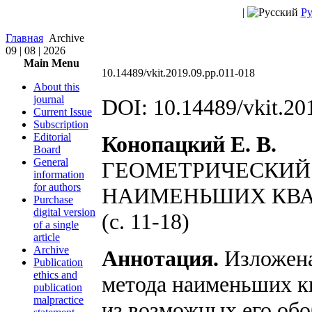
|
Ру
Главная
Archive
09 | 08 | 2026
Main Menu
10.14489/vkit.2019.09.pp.011-018
About this
journal
DOI: 10.14489/vkit.20
Current Issue
Subscription
Editorial
Конопацкий Е. В.
Board
General
ГЕОМЕТРИЧЕСКИЙ
information
for authors
НАИМЕНЬШИХ КВА
Purchase
digital version
(с. 11-18)
of a single
article
Archive
Аннотация.
Изложена
Publication
ethics and
метода наименьших к
publication
malpractice
из возможных его об