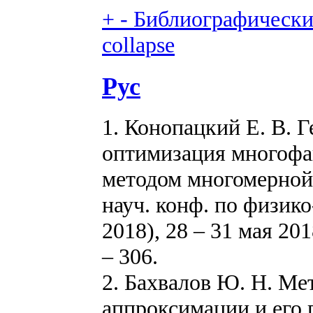
+
-
Библиографический
collapse
Рус
1. Конопацкий Е. В. 
оптимизация многофа
методом многомерной 
науч. конф. по физик
2018), 28 – 31 мая 20
– 306.
2. Бахвалов Ю. Н. Ме
аппроксимации и его 