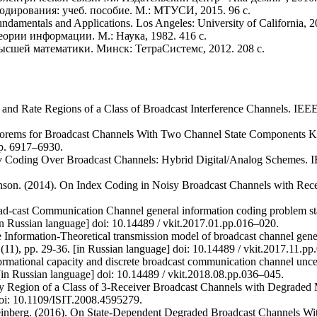
одирования: учеб. пособие. М.: МТУСИ, 2015. 96 с.
ndamentals and Applications. Los Angeles: University of California, 2
еории информации. М.: Наука, 1982. 416 с.
высшей математики. Минск: ТетраСистемс, 2012. 208 с.
 and Rate Regions of a Class of Broadcast Interference Channels. IEE
eorems for Broadcast Channels With Two Channel State Components K
pp. 6917–6930.
v Coding Over Broadcast Channels: Hybrid Digital/Analog Schemes. I
nson. (2014). On Index Coding in Noisy Broadcast Channels with Rec
ad-cast Communication Channel general information coding problem st
[in Russian language] doi: 10.14489 / vkit.2017.01.pp.016–020.
Information-Theoretical transmission model of broadcast channel gener
(11), pp. 29-36. [in Russian language] doi: 10.14489 / vkit.2017.11.p
rmational capacity and discrete broadcast communication channel uncer
 [in Russian language] doi: 10.14489 / vkit.2018.08.pp.036–045.
ty Region of a Class of 3-Receiver Broadcast Channels with Degraded
oi: 10.1109/ISIT.2008.4595279.
teinberg. (2016). On State-Dependent Degraded Broadcast Channels Wi