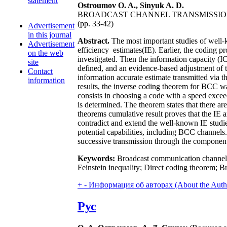
statement
Ostroumov O. A., Sinyuk A. D.
BROADCAST CHANNEL TRANSMISSIO
(pp. 33-42)
Advertisement
in this journal
Abstract.
The most important studies of well
Advertisement
efficiency estimates(IE). Earlier, the coding 
on the web
investigated. Then the information capacity (I
site
defined, and an evidence-based adjustment of t
Contact
information accurate estimate transmitted via 
information
results, the inverse coding theorem for BCC wa
consists in choosing a code with a speed excee
is determined. The theorem states that there ar
theorems cumulative result proves that the IE 
contradict and extend the well-known IE studi
potential capabilities, including BCC channels
successive transmission through the component 
Keywords:
Broadcast communication channel; 
Feinstein inequality; Direct coding theorem; B
+
-
Информация об авторах (About the Auth
Рус