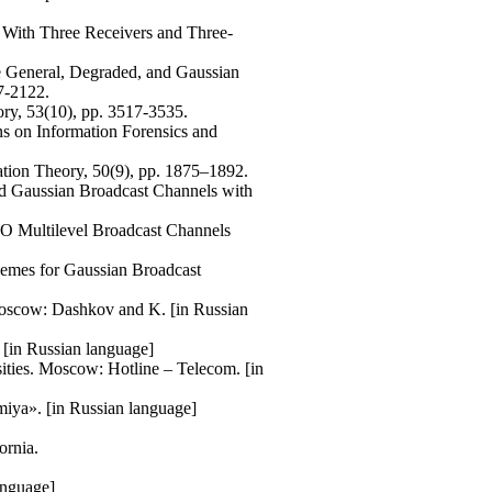
 With Three Receivers and Three-
e General, Degraded, and Gaussian
7-2122.
ry, 53(10), pp. 3517-3535.
s on Information Forensics and
ation Theory, 50(9), pp. 1875–1892.
d Gaussian Broadcast Channels with
O Multilevel Broadcast Channels
emes for Gaussian Broadcast
 Moscow: Dashkov and K. [in Russian
. [in Russian language]
sities. Moscow: Hotline – Telecom. [in
miya». [in Russian language]
ornia.
anguage]