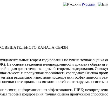
|
Русский
|
КОВЕЩАТЕЛЬНОГО КАНАЛА СВЯЗИ
фундаментальных теорем кодирования получена точная оценка 
К). На основе введенной неопределенности доказана обратная 
тейна для доказательства прямой теоремы кодирования. Совоку
нная емкость и пропускная способность совпадают. Оценка пр
зультаты расширяют известные исследования эффективности ра
я оценки потенциальных возможностей синтезируемых систем 
нал связи; информационная эффективность ШВК; неопределенн
рямая теорема кодирования; точная оценка пропускной способн