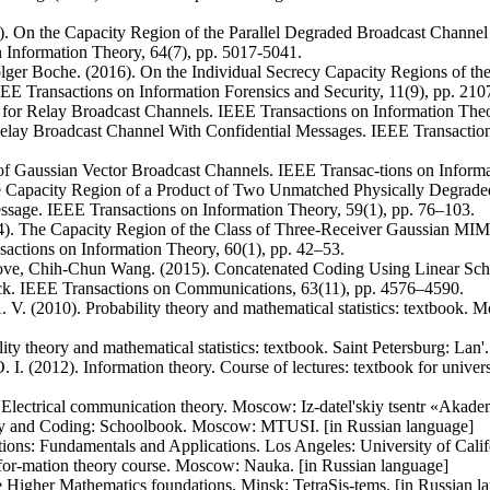
 On the Capacity Region of the Parallel Degraded Broadcast Channel
 Information Theory, 64(7), pp. 5017-5041.
lger Boche. (2016). On the Individual Secrecy Capacity Regions of th
EE Transactions on Information Forensics and Security, 11(9), pp. 210
 for Relay Broadcast Channels. IEEE Transactions on Information Theo
elay Broadcast Channel With Confidential Messages. IEEE Transaction
 of Gaussian Vector Broadcast Channels. IEEE Transac-tions on Inform
e Capacity Region of a Product of Two Unmatched Physically Degrade
age. IEEE Transactions on Information Theory, 59(1), pp. 76–103.
. The Capacity Region of the Class of Three-Receiver Gaussian MIM
ctions on Information Theory, 60(1), pp. 42–53.
ove, Chih-Chun Wang. (2015). Concatenated Coding Using Linear Sch
k. IEEE Transactions on Communications, 63(11), pp. 4576–4590.
V. (2010). Probability theory and mathematical statistics: textbook.
ity theory and mathematical statistics: textbook. Saint Petersburg: Lan'
I. (2012). Information theory. Course of lectures: textbook for univer
Electrical communication theory. Moscow: Iz-datel'skiy tsentr «Akade
ory and Coding: Schoolbook. Moscow: MTUSI. [in Russian language]
ions: Fundamentals and Applications. Los Angeles: University of Calif
nfor-mation theory course. Moscow: Nauka. [in Russian language]
 Higher Mathematics foundations. Minsk: TetraSis-tems. [in Russian l