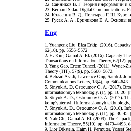
22. Санников В. Г. Теория информации и к
23. Bernard Sklar. Digital Communications: Fu
24. Колесник В. Д., Полтырев Г. Ш. Курс т
25. Гусак А. А., Бричикова Е. А. Основы 
Eng
1. Yuanpeng Liu, Elza Erkip. (2016). Capacity
62(10), pp. 5556–5572.
2. H. Kim, Gamal A. El. (2016). Capacity Th
Transactions on Information Theory, 62(12), 
3. Yang Gao, Ertem Tuncel. (2011). Wyner-Zi
Theory (TIT), 57(9), pp. 5660–5672.
4. Behzad Asadi, Lawrence Ong, Sarah J. Joh
Communications Letters, 18(4), pp. 640–643.
5. Sinyuk A. D, Ostroumov O. A. (2017). Bro
informatsionnyh tekhnologiy, (1), pp. 16-20. 
6. Sinyuk A. D., Ostroumov O. A. (2017). The 
komp'yuternyh i informatsionnyh tekhnologiy, 
7. Sinyuk A. D., Ostroumov O. A. (2018). Info
informatsionnyh tekhnologiy, (11), pp. 36-45.
8. Nair Ch., Gamal A. El. (2009). The Capaci
Information Theory, 55(10), pp. 4479–4493. d
9. Lior Dikstein, Haim H. Permuter, Yossef S