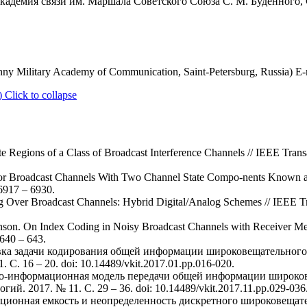
кадемия связи им. Маршала Советского Союза С. М. Буденного, С
ny Military Academy of Communication, Saint-Petersburg, Russia) E-
)
Click to collapse
e Regions of a Class of Broadcast Interference Channels // IEEE Trans
or Broadcast Channels With Two Channel State Compo-nents Known at 
 6917 – 6930.
 Over Broadcast Channels: Hybrid Digital/Analog Schemes // IEEE Tr
nson. On Index Coding in Noisy Broadcast Channels with Receiver Me
 640 – 643.
овка задачи кодирования общей информации широковещательного
. 16 – 20. doi: 10.14489/vkit.2017.01.pp.016-020.
ико-информационная модель передачи общей информации широков
 2017. № 11. С. 29 – 36. doi: 10.14489/vkit.2017.11.pp.029-036
ционная емкость и неопределенность дискретного широковещател