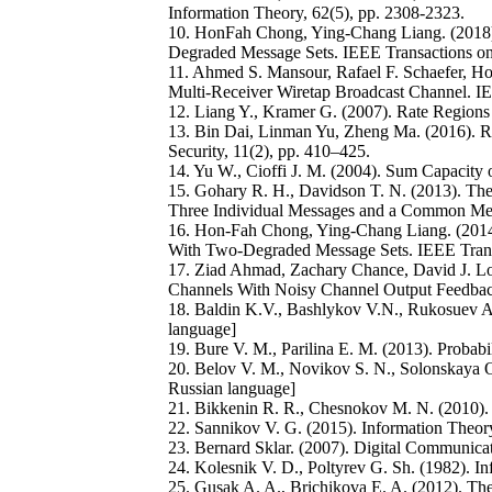
Information Theory, 62(5), pp. 2308-2323.
10. HonFah Chong, Ying-Chang Liang. (2018).
Degraded Message Sets. IEEE Transactions on
11. Ahmed S. Mansour, Rafael F. Schaefer, Ho
Multi-Receiver Wiretap Broadcast Channel. IE
12. Liang Y., Kramer G. (2007). Rate Regions
13. Bin Dai, Linman Yu, Zheng Ma. (2016). R
Security, 11(2), pp. 410–425.
14. Yu W., Cioffi J. M. (2004). Sum Capacity
15. Gohary R. H., Davidson T. N. (2013). Th
Three Individual Messages and a Common Mess
16. Hon-Fah Chong, Ying-Chang Liang. (2014)
With Two-Degraded Message Sets. IEEE Transa
17. Ziad Ahmad, Zachary Chance, David J. L
Channels With Noisy Channel Output Feedbac
18. Baldin K.V., Bashlykov V.N., Rukosuev A. 
language]
19. Bure V. M., Parilina E. M. (2013). Probabil
20. Belov V. M., Novikov S. N., Solonskaya O. 
Russian language]
21. Bikkenin R. R., Chesnokov M. N. (2010). 
22. Sannikov V. G. (2015). Information The
23. Bernard Sklar. (2007). Digital Communicat
24. Kolesnik V. D., Poltyrev G. Sh. (1982). I
25. Gusak A. A., Brichikova E. A. (2012). The