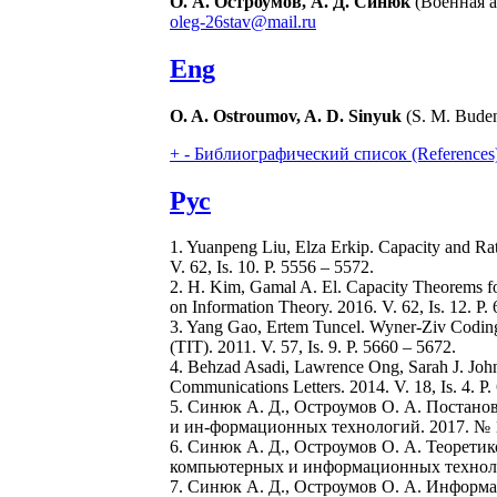
О. А. Остроумов, А. Д. Синюк
(Военная а
oleg-26stav@mail.ru
Eng
O. A. Ostroumov, A. D. Sinyuk
(S. M. Buden
+
-
Библиографический список (References
Рус
1. Yuanpeng Liu, Elza Erkip. Capacity and Rat
V. 62, Is. 10. P. 5556 – 5572.
2. H. Kim, Gamal A. El. Capacity Theorems f
on Information Theory. 2016. V. 62, Is. 12. P.
3. Yang Gao, Ertem Tuncel. Wyner-Ziv Coding
(TIT). 2011. V. 57, Is. 9. P. 5660 – 5672.
4. Behzad Asadi, Lawrence Ong, Sarah J. Joh
Communications Letters. 2014. V. 18, Is. 4. P.
5. Синюк А. Д., Остроумов О. А. Постан
и ин-формационных технологий. 2017. № 1. С
6. Синюк А. Д., Остроумов О. А. Теорет
компьютерных и информационных технологий.
7. Синюк А. Д., Остроумов О. А. Информа