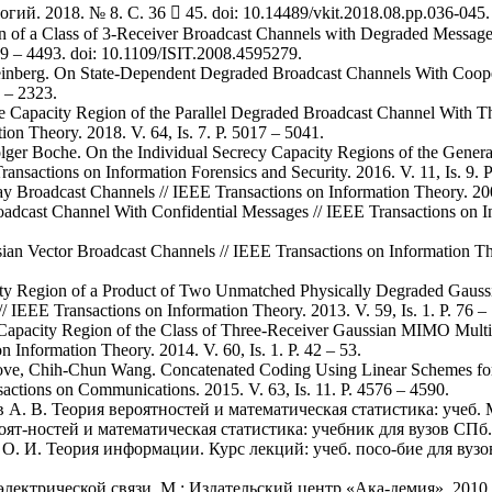
 2018. № 8. С. 36  45. doi: 10.14489/vkit.2018.08.pp.036-045.
n of a Class of 3-Receiver Broadcast Channels with Degraded Message 
479 – 4493. doi: 10.1109/ISIT.2008.4595279.
teinberg. On State-Dependent Degraded Broadcast Channels With Coope
8 – 2323.
Capacity Region of the Parallel Degraded Broadcast Channel With T
on Theory. 2018. V. 64, Is. 7. P. 5017 – 5041.
lger Boche. On the Individual Secrecy Capacity Regions of the Genera
ansactions on Information Forensics and Security. 2016. V. 11, Is. 9. 
y Broadcast Channels // IEEE Transactions on Information Theory. 2007
dcast Channel With Confidential Messages // IEEE Transactions on In
ian Vector Broadcast Channels // IEEE Transactions on Information Theo
ty Region of a Product of Two Unmatched Physically Degraded Gauss
IEEE Transactions on Information Theory. 2013. V. 59, Is. 1. P. 76 –
apacity Region of the Class of Three-Receiver Gaussian MIMO Multi
 Information Theory. 2014. V. 60, Is. 1. P. 42 – 53.
ove, Chih-Chun Wang. Concatenated Coding Using Linear Schemes fo
ctions on Communications. 2015. V. 63, Is. 11. P. 4576 – 4590.
в А. В. Теория вероятностей и математическая статистика: учеб. М
оят-ностей и математическая статистика: учебник для вузов СПб.:
 О. И. Теория информации. Курс лекций: учеб. посо-бие для вузов
 электрической связи. М.: Издательский центр «Ака-демия», 2010.