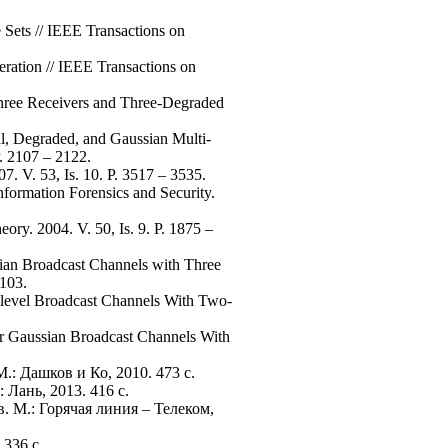
Sets // IEEE Transactions on
ration // IEEE Transactions on
hree Receivers and Three-Degraded
l, Degraded, and Gaussian Multi-
P. 2107 – 2122.
. V. 53, Is. 10. P. 3517 – 3535.
formation Forensics and Security.
ry. 2004. V. 50, Is. 9. P. 1875 –
ian Broadcast Channels with Three
 103.
level Broadcast Channels With Two-
r Gaussian Broadcast Channels With
.: Дашков и Ко, 2010. 473 c.
 Лань, 2013. 416 c.
. М.: Горячая линия – Телеком,
 336 с.