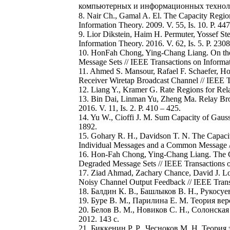
компьютерных и информационных технологий.
8. Nair Ch., Gamal A. El. The Capacity Regio
Information Theory. 2009. V. 55, Is. 10. P. 4
9. Lior Dikstein, Haim H. Permuter, Yossef S
Information Theory. 2016. V. 62, Is. 5. P. 230
10. HonFah Chong, Ying-Chang Liang. On the 
Message Sets // IEEE Transactions on Informati
11. Ahmed S. Mansour, Rafael F. Schaefer, Ho
Receiver Wiretap Broadcast Channel // IEEE Tr
12. Liang Y., Kramer G. Rate Regions for Rela
13. Bin Dai, Linman Yu, Zheng Ma. Relay Broa
2016. V. 11, Is. 2. P. 410 – 425.
14. Yu W., Cioffi J. M. Sum Capacity of Gauss
1892.
15. Gohary R. H., Davidson T. N. The Capaci
Individual Messages and a Common Message // 
16. Hon-Fah Chong, Ying-Chang Liang. The C
Degraded Message Sets // IEEE Transactions on
17. Ziad Ahmad, Zachary Chance, David J. L
Noisy Channel Output Feedback // IEEE Transa
18. Балдин К. В., Башлыков В. Н., Рукосуе
19. Буре В. М., Парилина Е. М. Теория вер
20. Белов В. М., Новиков С. Н., Солонская
2012. 143 c.
21. Биккенин Р. Р., Чесноков М. Н. Теория