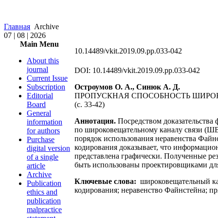
Главная
Archive
07 | 08 | 2026
Main Menu
10.14489/vkit.2019.09.pp.033-042
About this
journal
DOI: 10.14489/vkit.2019.09.pp.033-042
Current Issue
Subscription
Остроумов О. А., Синюк А. Д.
Editorial
ПРОПУСКНАЯ СПОСОБНОСТЬ ШИРО
Board
(с. 33-42)
General
Аннотация.
Посредством доказательства 
information
по широковещательному каналу связи (ШВ
for authors
порядок использования неравенства Файнс
Purchase
кодирования доказывает, что информацио
digital version
представлена графически. Полученные ре
of a single
быть использованы проектировщиками дл
article
Archive
Ключевые слова:
широковещательный ка
Publication
кодирования; неравенство Файнстейна; п
ethics and
publication
malpractice