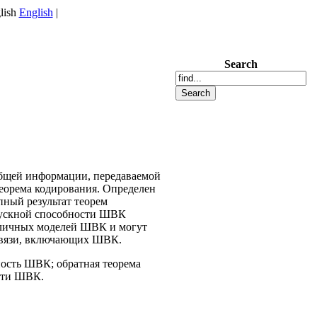
English
|
Search
общей информации, передаваемой
теорема кодирования. Определен
пный результат теорем
опускной способности ШВК
зличных моделей ШВК и могут
связи, включающих ШВК.
ость ШВК; обратная теорема
ости ШВК.