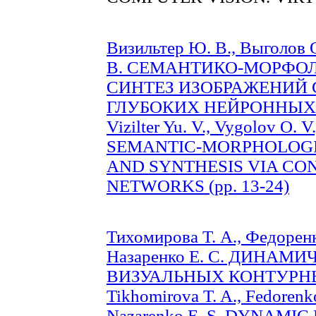
Визильтер Ю. В., Выголов О
В. СЕМАНТИКО-МОРФО
СИНТЕЗ ИЗОБРАЖЕНИЙ
ГЛУБОКИХ НЕЙРОННЫХ СЕ
Vizilter Yu. V., Vygolov O. V.
SEMANTIC-MORPHOLOGI
AND SYNTHESIS VIA C
NETWORKS (pp. 13-24)
Тихомирова Т. А., Федоренко
Назаренко Е. С. ДИНА
ВИЗУАЛЬНЫХ КОНТУРНЫХ
Tikhomirova T. A., Fedorenk
Nazarenko E. S. DYNAMI