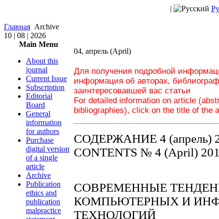
|
Ру
Главная
Archive
10 | 08 | 2026
Main Menu
04, апрель (April)
About this
journal
Для получения подробной информаци
Current Issue
информация об авторах, библиограф
Subscription
заинтересовавшей вас статьи
Editorial
For detailed information on article (abs
Board
bibliographies), click on the title of the 
General
information
for authors
СОДЕРЖАНИЕ 4 (апрель) 
Purchase
digital version
CONTENTS № 4 (April) 20
of a single
article
Archive
Publication
СОВРЕМЕННЫЕ ТЕНДЕН
ethics and
КОМПЬЮТЕРНЫХ И ИН
publication
malpractice
ТЕХНОЛОГИЙ