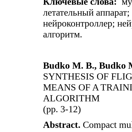
Ключевые слова:
му
летательный аппарат;
нейроконтроллер; не
алгоритм.
Budko M. B., Budko M.
SYNTHESIS OF FL
MEANS OF A TRAIN
ALGORITHM
(pp. 3-12)
Abstract.
Compact multi