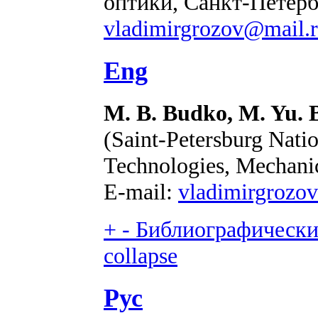
оптики, Санкт-Петербу
vladimirgrozov@mail.
Eng
M. B. Budko, M. Yu. B
(Saint-Petersburg Nati
Technologies, Mechanic
E-mail:
vladimirgrozo
+
-
Библиографический
collapse
Рус