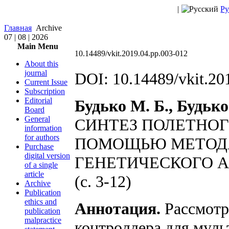
|
Ру
Главная
Archive
07 | 08 | 2026
Main Menu
10.14489/vkit.2019.04.pp.003-012
About this
journal
DOI: 10.14489/vkit.20
Current Issue
Subscription
Editorial
Будько М. Б., Будько
Board
General
СИНТЕЗ ПОЛЕТНОГ
information
for authors
ПОМОЩЬЮ МЕТОДА
Purchase
digital version
ГЕНЕТИЧЕСКОГО 
of a single
article
(c. 3-12)
Archive
Publication
ethics and
Аннотация.
Рассмотр
publication
malpractice
контроллера для муль