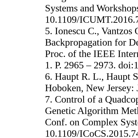
Systems and Workshops
10.1109/ICUMT.2016.
5. Ionescu C., Vantzos
Backpropagation for De
Proc. of the IEEE Inte
1. P. 2965 – 2973. doi
6. Haupt R. L., Haupt S
Hoboken, New Jersey: J
7. Control of a Quadco
Genetic Algorithm Metho
Conf. on Complex Syst
10.1109/ICoCS.2015.7