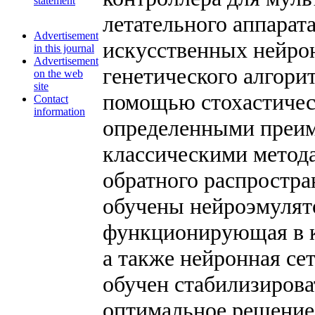
statement
летательного аппарата
Advertisement
искусственных нейро
in this journal
Advertisement
генетического алгорит
on the web
site
помощью стохастичес
Contact
information
определенными преим
классическими метода
обратного распростр
обучены нейроэмулято
функционирующая в ка
а также нейронная се
обучен стабилизирова
оптимальное решение