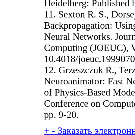
Heidelberg: Published 
11. Sexton R. S., Dorse
Backpropagation: Using
Neural Networks. Journ
Computing (JOEUC), Vol
10.4018/joeuc.199907
12. Grzeszczuk R., Ter
Neuroanimator: Fast N
of Physics-Based Model
Conference on Computer
pp. 9-20.
+
-
Заказать электронн