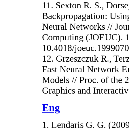
11. Sexton R. S., Dorse
Backpropagation: Using
Neural Networks // Jou
Computing (JOEUC). 199
10.4018/joeuc.199907
12. Grzeszczuk R., Ter
Fast Neural Network E
Models // Proc. of the
Graphics and Interactiv
Eng
1. Lendaris G. G. (200