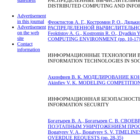
statement
РАСПРЕДЕЛЕННЫЕ ВЫЧИСЛИТЕЛЬН
DISTRIBUTED COMPUTING AND INFO
Advertisement
in this journal
Феоктистов А. Г., Костромин Р. О.
Advertisement
РАСПРЕДЕЛЕННОЙ ВЫЧИСЛИТЕЛЬНОЙ С
on the web
Feoktistov A. G., Kostromin R. O.,
site
COMPUTING ENVIRONMENT (pp. 10-17
Contact
information
ИНФОРМАЦИОННЫЕ ТЕХНОЛОГИИ В
INFORMATION TECHNOLOGIES IN SO
Акинфиев В. К. МОДЕЛИРОВАНИЕ КОН
Akinfiev V. K. MODELING COMPETITION
ИНФОРМАЦИОННАЯ БЕЗОПАСНОСТ
INFORMATION SECURITY
Богатырев В. А., Богатырев С. В
ПОЭТАПНЫМ УНИЧТОЖЕНИЕМ ПРОСРО
Bogatyrev V. A., Bogatyrev S. V. T
OVERDUE REQUESTS (pp. 28-35)