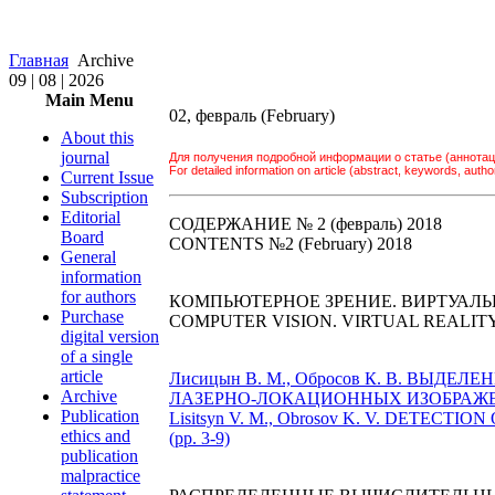
Главная
Archive
09 | 08 | 2026
Main Menu
02, февраль (February)
About this
journal
Для получения подробной информации о статье (аннотац
For detailed information on article (abstract, keywords, author 
Current Issue
Subscription
Editorial
СОДЕРЖАНИЕ № 2 (февраль) 2018
Board
CONTENTS №2 (February) 2018
General
information
for authors
КОМПЬЮТЕРНОЕ ЗРЕНИЕ. ВИРТУАЛЬ
Purchase
COMPUTER VISION. VIRTUAL REALIT
digital version
of a single
article
Лисицын В. М., Обросов К. В. В
Archive
ЛАЗЕРНО-ЛОКАЦИОННЫХ ИЗОБРАЖЕНИ
Publication
Lisitsyn V. M., Obrosov K. V. DET
ethics and
(pp. 3-9)
publication
malpractice