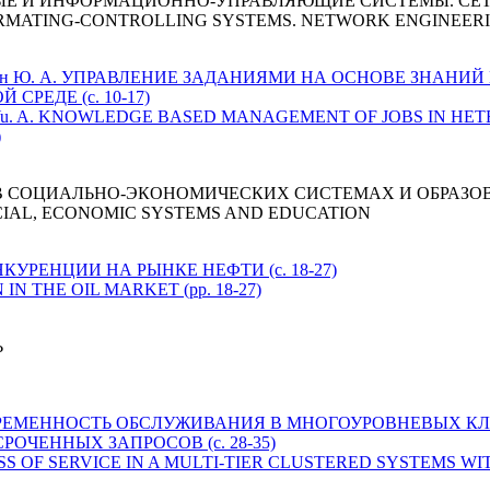
ЫЕ И ИНФОРМАЦИОННО-УПРАВЛЯЮЩИЕ СИСТЕМЫ. СЕ
RMATING-CONTROLLING SYSTEMS. NETWORK ENGINEER
, Дядькин Ю. А. УПРАВЛЕНИЕ ЗАДАНИЯМИ НА ОСНОВЕ ЗНАН
РЕДЕ (с. 10-17)
 Dyadkin Yu. A. KNOWLEDGE BASED MANAGEMENT OF JOBS IN
)
 СОЦИАЛЬНО-ЭКОНОМИЧЕСКИХ СИСТЕМАХ И ОБРАЗО
CIAL, ECONOMIC SYSTEMS AND EDUCATION
КУРЕНЦИИ НА РЫНКЕ НЕФТИ (с. 18-27)
 IN THE OIL MARKET (pp. 18-27)
Ь
. СВОЕВРЕМЕННОСТЬ ОБСЛУЖИВАНИЯ В МНОГОУРОВНЕВЫХ
ЧЕННЫХ ЗАПРОСОВ (с. 28-35)
IMELINESS OF SERVICE IN A MULTI-TIER CLUSTERED SYSTEM