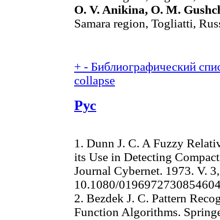
O. V. Anikina, O. M. Gushc
Samara region, Togliatti, Rus
+
-
Библиографический спис
collapse
Рус
1. Dunn J. C. A Fuzzy Relat
its Use in Detecting Compact,
Journal Cybernet. 1973. V. 3, 
10.1080/019697273085460
2. Bezdek J. C. Pattern Reco
Function Algorithms. Spring