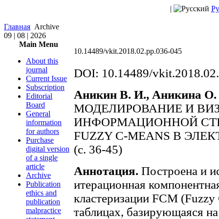
|
Ру
Главная
Archive
09 | 08 | 2026
Main Menu
10.14489/vkit.2018.02.pp.036-045
About this
journal
DOI: 10.14489/vkit.2018.02
Current Issue
Subscription
Аникин В. И., Аникина О.
Editorial
Board
МОДЕЛИРОВАНИЕ И ВИ
General
ИНФОРМАЦИОННОЙ СТ
information
for authors
FUZZY C-MEANS В ЭЛЕ
Purchase
(с. 36-45)
digital version
of a single
article
Аннотация.
Построена и и
Archive
итерационная компонентная
Publication
ethics and
кластеризации FCM (Fuzzy 
publication
таблицах, базирующаяся на
malpractice