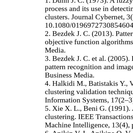
1. Dunn J. C. (1973). A fuzz
process and its use in detect
clusters. Journal Cybernet, 3(
10.1080/019697273085460
2. Bezdek J. C. (2013). Patte
objective function algorithm
Media.
3. Bezdek J. C. et al. (2005)
pattern recognition and imag
Business Media.
4. Halkidi M., Batistakis Y.,
clustering validation techniqu
Information Systems, 17(2–3)
5. Xie X. L., Beni G. (1991).
clustering. IEEE Transaction
Machine Intelligence, 13(4),