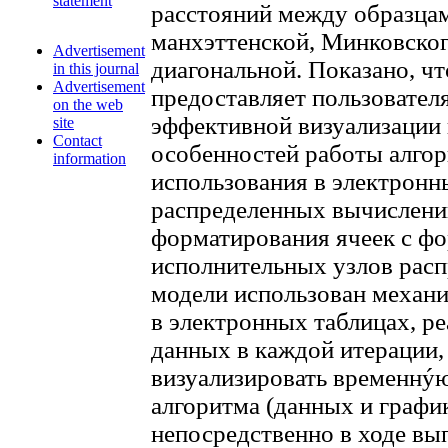
statement
расстояний между образцам
манхэттенской, Минковског
Advertisement
диагональной. Показано, ч
in this journal
Advertisement
предоставляет пользовате
on the web
эффективной визуализации
site
Contact
особенностей работы алгор
information
использования в электронн
распределенных вычислени
форматирования ячеек с ф
исполнительных узлов расп
модели использован механ
в электронных таблицах, р
данных в каждой итерации,
визуализировать временнý
алгоритма (данных и график
непосредственно в ходе вы