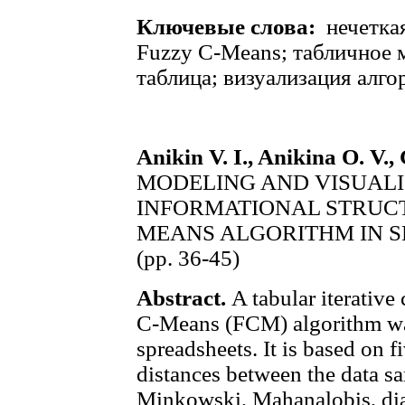
Ключевые слова:
нечеткая
Fuzzy C-Means; табличное 
таблица; визуализация алго
Anikin V. I., Anikina O. V.
MODELING AND VISUALI
INFORMATIONAL STRUCT
MEANS ALGORITHM IN 
(pp. 36-45)
Abstract.
A tabular iterativ
C-Means (FCM) algorithm was
spreadsheets. It is based on 
distances between the data s
Minkowski, Mahanalobis, diag