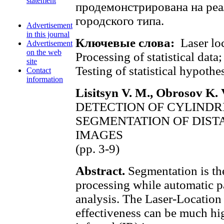
statement
продемонстрирована на ре
городского типа.
Advertisement
in this journal
Ключевые слова:
Laser lo
Advertisement
on the web
Processing of statistical data
site
Testing of statistical hypothe
Contact
information
Lisitsyn V. M., Obrosov K. 
DETECTION OF CYLINDR
SEGMENTATION OF DIS
IMAGES
(pp. 3-9)
Abstract.
Segmentation is th
processing while automatic p
analysis. The Laser-Locatio
effectiveness can be much hig