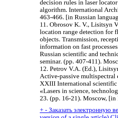
decision rules in laser locat
algorithm. International Arch
463-466. [in Russian langua
11. Obrosov K. V., Lisitsyn V
location range detection for f
objects. Transmission, recept
information on fast processe
Russian scientific and techni
seminar. (pp. 407-411). Mosc
12. Petrov V.A. (Ed.), Lisitsy
Active-passive multispectral
XXIII International scientifi
«Lasers in science, technolog
23. (pp. 16-21). Moscow, [in
+
-
Заказать электронную ве
version of a single article)
Cl