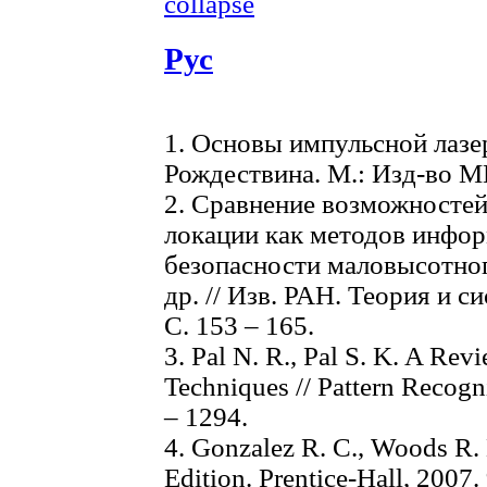
collapse
Рус
1. Основы импульсной лазер
Рождествина. М.: Изд-во МГ
2. Сравнение возможностей
локации как методов инфо
безопасности маловысотного
др. // Изв. РАН. Теория и с
С. 153 – 165.
3. Pal N. R., Pal S. K. A Re
Techniques // Pattern Recogni
– 1294.
4. Gonzalez R. C., Woods R. 
Edition. Prentice-Hall, 2007.