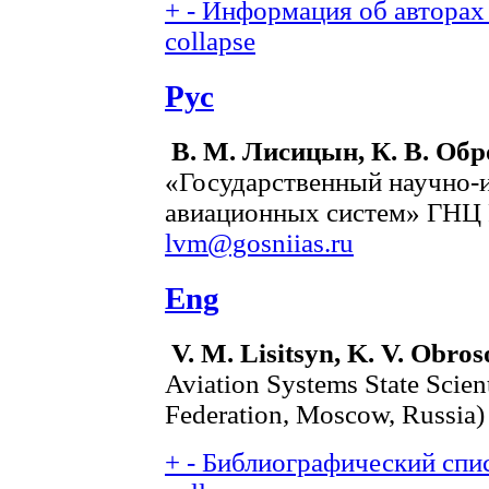
+
-
Информация об авторах 
collapse
Рус
В. М. Лисицын, К. В. Обр
«Государственный научно-и
авиационных систем» ГНЦ Р
lvm@gosniias.ru
Eng
V. M. Lisitsyn, K. V. Obros
Aviation Systems State Scient
Federation, Moscow, Russia)
+
-
Библиографический спис