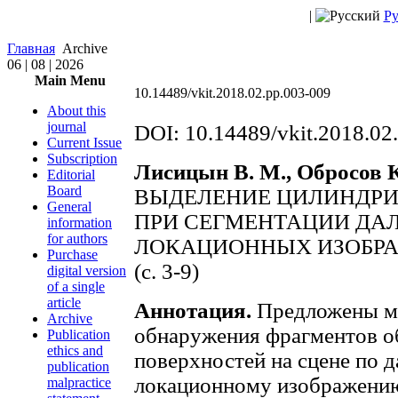
|
Ру
Главная
Archive
06 | 08 | 2026
Main Menu
10.14489/vkit.2018.02.pp.003-009
About this
journal
DOI: 10.14489/vkit.2018.02
Current Issue
Subscription
Лисицын В. М., Обросов К
Editorial
Board
ВЫДЕЛЕНИЕ ЦИЛИНДРИ
General
ПРИ СЕГМЕНТАЦИИ ДА
information
for authors
ЛОКАЦИОННЫХ ИЗОБР
Purchase
(с. 3-9)
digital version
of a single
article
Аннотация.
Предложены м
Archive
обнаружения фрагментов о
Publication
ethics and
поверхностей на сцене по 
publication
локационному изображению
malpractice