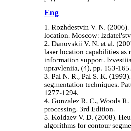
Eng
1. Rozhdestvin V. N. (2006).
location. Moscow: Izdatel's
2. Danovskii V. N. et al. (20
laser location capabilities as
information support. Izvestii
upravleniia, (4), pp. 153-165
3. Pal N. R., Pal S. K. (1993
segmentation techniques. Pat
1277-1294.
4. Gonzalez R. C., Woods R. 
processing. 3rd Edition.
5. Koldaev V. D. (2008). Heu
algorithms for contour segmen