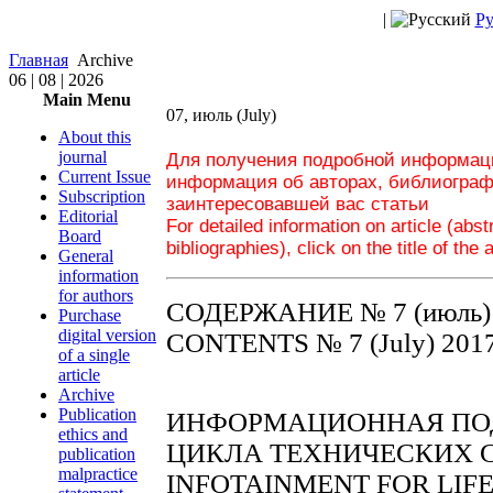
|
Ру
Главная
Archive
06 | 08 | 2026
Main Menu
07, июль (July)
About this
journal
Для получения подробной информаци
Current Issue
информация об авторах, библиограф
Subscription
заинтересовавшей вас статьи
Editorial
For detailed information on article (abs
Board
bibliographies), click on the title of the 
General
information
for authors
СОДЕРЖАНИЕ № 7 (июль)
Purchase
digital version
CONTENTS № 7 (July) 201
of a single
article
Archive
Publication
ИНФОРМАЦИОННАЯ ПО
ethics and
ЦИКЛА ТЕХНИЧЕСКИХ 
publication
malpractice
INFOTAINMENT FOR LIF