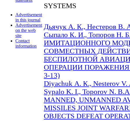
statement
SYSTEMS
Advertisement
in this journal
Advertisement
Дьячук А. К., Нестеров В. А
on the web
Сыпало К. И., Топоров Н.
site
Contact
ИМИТАЦИОННОГО МОД
information
СОВМЕСТНЫХ ДЕЙСТВИ
БЕСПИЛОТНОЙ АВИАЦИИ
ОПЕРАЦИИ ПОРАЖЕНИЯ 
3-13)
Diyachuk А. К., Nesterov V. A
Sypalo K. I., Toporov N.
MANNED, UNMANNED AV
MISSILES JOINT WARFA
OBJECTS DEFEAT OPERATI