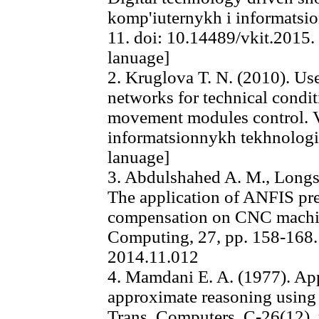
komp'iuternykh i informatsio
11. doi: 10.14489/vkit.2015.
lanuage]
2. Kruglova T. N. (2010). Use
networks for technical condi
movement modules control. V
informatsionnykh tekhnologii,
lanuage]
3. Abdulshahed A. M., Longsta
The application of ANFIS pre
compensation on CNC machin
Computing, 27, pp. 158-168. 
2014.11.012
4. Mamdani E. A. (1977). App
approximate reasoning using 
Trans. Computers, С-26(12), 