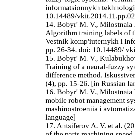
informatsionnykh tekhnologii,
10.14489/vkit.2014.11.pp.02
14. Bobyr' M. V., Milostnaia
Algorithm training labels of
Vestnik komp'iuternykh i inf
pp. 26-34. doi: 10.14489/ v
15. Bobyr' M. V., Kulabukhov
Training of a neural-fuzzy sy
difference method. Iskusstvenn
(4), pp. 15-26. [in Russian l
16. Bobyr' M. V., Milostnaia 
mobile robot management sy
mashinostroeniia i avtomatizat
language]
17. Antsiferov A. V. et al. (
of the parts machining speed