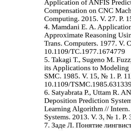
Application of ANFIS Predic
Compensation on CNC Machin
Computing. 2015. V. 27. P. 1
4. Mamdani E. A. Applicatio
Approximate Reasoning Using
Trans. Computers. 1977. V. С
10.1109/TC.1977.1674779
5. Takagi Т., Sugeno M. Fuzz
its Applications to Modeling
SMC. 1985. V. 15, № 1. P. 11
10.1109/TSMC.1985.63133
6. Satyabrata P., Uttam R. 
Deposition Prediction Syste
Learning Algorithm // Intern
Systems. 2013. V. 3, № 1. P. 
7. Заде Л. Понятие лингвис