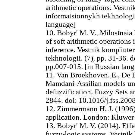
arithmetic operations. Vestni
informatsionnykh tekhnologii,
language]
10. Bobyr' M. V., Milostnaia 
of soft arithmetic operations 
inference. Vestnik komp'iute
tekhnologii. (7), pp. 31-36. 
pp.007-015. [in Russian lan
11. Van Broekhoven, E., De 
Mamdani-Assilian models u
defuzzification. Fuzzy Sets 
2844. doi: 10.1016/j.fss.200
12. Zimmermann H. J. (1996).
applicаtion. London: Kluwer
13. Bobyr' M. V. (2014). Effe
fuzzy-logic systems. Vestnik