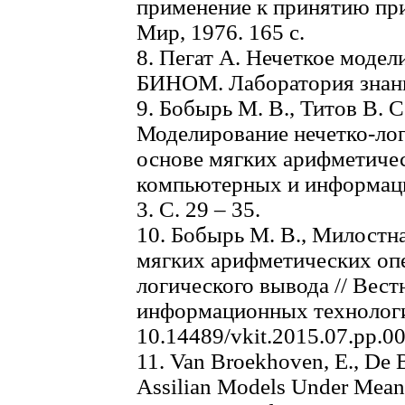
применение к принятию пр
Мир, 1976. 165 с.
8. Пегат А. Нечеткое модел
БИНОМ. Лаборатория знаний
9. Бобырь М. В., Титов В. 
Моделирование нечетко-лог
основе мягких арифметичес
компьютерных и информаци
3. С. 29 – 35.
10. Бобырь М. В., Милостн
мягких арифметических опе
логического вывода // Вес
информационных технологий.
10.14489/vkit.2015.07.pp.0
11. Van Broekhoven, E., De
Assilian Models Under Mean 