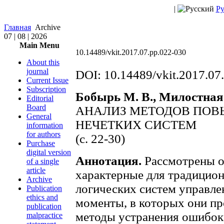
|
Ру
Главная
Archive
07 | 08 | 2026
Main Menu
10.14489/vkit.2017.07.pp.022-030
About this
journal
DOI: 10.14489/vkit.2017.07
Current Issue
Subscription
Бобырь М. В., Милостная 
Editorial
Board
АНАЛИЗ МЕТОДОВ ПО
General
НЕЧЕТКИХ СИСТЕМ
information
for authors
(c. 22-30)
Purchase
digital version
Аннотация.
Рассмотрены о
of a single
article
характерные для традицион
Archive
логических систем управле
Publication
ethics and
моменты, в которых они п
publication
методы устранения ошибок
malpractice