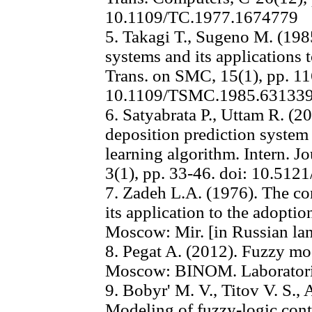
10.1109/TC.1977.1674779
5. Takagi Т., Sugeno M. (1985
systems and its applications
Trans. on SMC, 15(1), pp. 11
10.1109/TSMC.1985.63133
6. Satyabrata P., Uttam R. (
deposition prediction system
learning algorithm. Intern. J
3(1), pp. 33-46. doi: 10.5121
7. Zadeh L.A. (1976). The con
its application to the adopti
Moscow: Mir. [in Russian la
8. Pegat A. (2012). Fuzzy m
Moscow: BINOM. Laboratoriia
9. Bobyr' M. V., Titov V. S., 
Modeling of fuzzy-logic contr