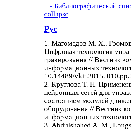
+
-
Библиографический спис
collapse
Рус
1. Магомедов М. Х., Громов 
Цифровая технология упра
гравирования // Вестник к
информационных технологий.
10.14489/vkit.2015. 010.pp
2. Круглова Т. Н. Применен
нейронных сетей для управ
состоянием модулей движе
оборудования // Вестник к
информационных технологий
3. Abdulshahed A. M., Longsta