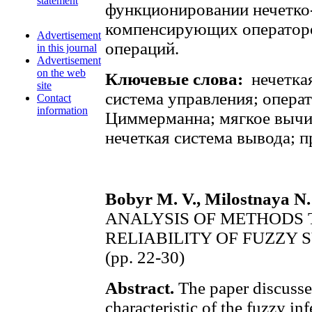
statement
функционировании нечетко-
компенсирующих операторо
Advertisement
операций.
in this journal
Advertisement
on the web
Ключевые слова:
нечеткая
site
система управления; операт
Contact
information
Циммерманна; мягкое вычис
нечеткая система вывода; 
Bobyr M. V., Milostnaya N.
ANALYSIS OF METHODS 
RELIABILITY OF FUZZY 
(pp. 22-30)
Abstract.
The paper discusse
characteristic of the fuzzy in