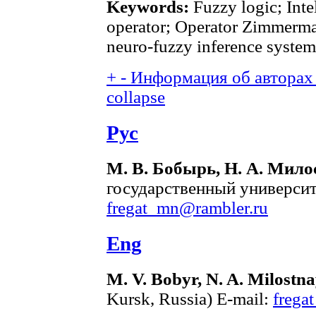
Keywords:
Fuzzy logic; Inte
operator; Operator Zimmerma
neuro-fuzzy inference system
+
-
Информация об авторах 
collapse
Рус
М. В. Бобырь, Н. А. Мило
государственный университе
fregat_mn@rambler.ru
Eng
M. V. Bobyr, N. A. Milostn
Kursk, Russia) E-mail:
frega