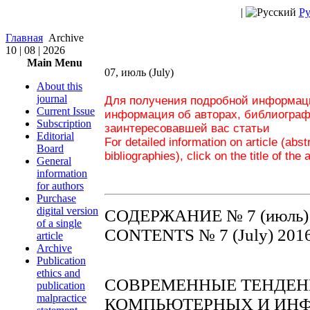
|
Ру
Главная
Archive
10 | 08 | 2026
Main Menu
07, июль (July)
About this
journal
Для получения подробной информаци
Current Issue
информация об авторах, библиограф
Subscription
заинтересовавшей вас статьи
Editorial
For detailed information on article (abs
Board
bibliographies), click on the title of the 
General
information
for authors
Purchase
digital version
СОДЕРЖАНИЕ № 7 (июль)
of a single
CONTENTS № 7 (July) 201
article
Archive
Publication
ethics and
СОВРЕМЕННЫЕ ТЕНДЕН
publication
malpractice
КОМПЬЮТЕРНЫХ И ИН