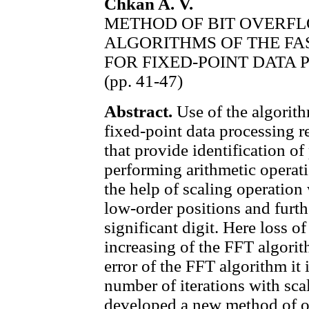
Chkan A. V.
METHOD OF BIT OVERFL
ALGORITHMS OF THE FA
FOR FIXED-POINT DATA 
(pp. 41-47)
Abstract.
Use of the algorith
fixed-point data processing r
that provide identification o
performing arithmetic operati
the help of scaling operation 
low-order positions and furth
significant digit. Here loss of 
increasing of the FFT algorit
error of the FFT algorithm it
number of iterations with sca
developed a new method of o