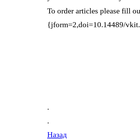
To order articles please fill 
{jform=2,doi=10.14489/vkit
.
.
Назад