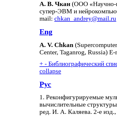
А. В. Чкан
(ООО «Научно-и
супер-ЭВМ и нейрокомпьюте
mail:
chkan_andrey@mail.ru
Eng
A. V. Chkan
(Supercomputer
Center, Taganrog, Russia) E-
+
-
Библиографический спис
collapse
Рус
1. Реконфигурируемые мул
вычислительные структуры /
ред. И. А. Каляева. 2-е изд.