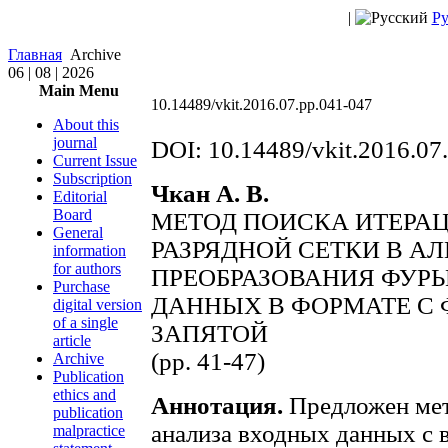
|
Ру
Главная
Archive
06 | 08 | 2026
Main Menu
10.14489/vkit.2016.07.pp.041-047
About this
journal
DOI: 10.14489/vkit.2016.07
Current Issue
Subscription
Чкан А. В.
Editorial
Board
МЕТОД ПОИСКА ИТЕРА
General
РАЗРЯДНОЙ СЕТКИ В А
information
for authors
ПРЕОБРАЗОВАНИЯ ФУРЬ
Purchase
ДАННЫХ В ФОРМАТЕ С
digital version
of a single
ЗАПЯТОЙ
article
(pp. 41-47)
Archive
Publication
ethics and
Аннотация.
Предложен мет
publication
анализа входных данных с
malpractice