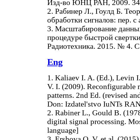
Изд-во ЮНЦ РАН, 2009. 34
2. Рабинер Л., Гоулд Б. Те
обработки сигналов: пер. с 
3. Масштабирование данных
процедуре быстрой свертки /
Радиотехника. 2015. № 4. С.
Eng
1. Kaliaev I. A. (Ed.), Levin 
V. I. (2009). Reconfigurable 
patterns. 2nd Ed. (revised a
Don: Izdatel'stvo IuNTs RAN
2. Rabiner L., Gould B. (197
digital signal processing. Mo
language]
3. Ershova O. V. et al. (2015)