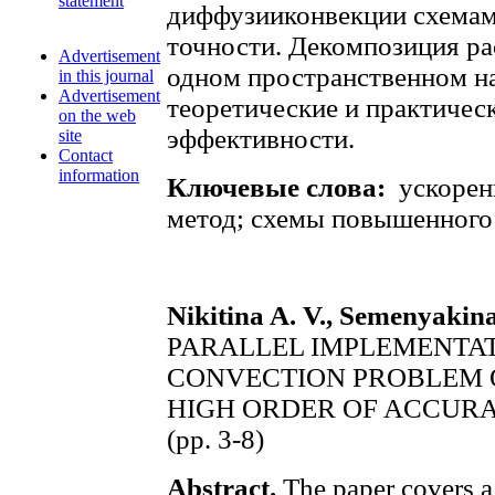
statement
диффузииконвекции схема
точности. Декомпозиция ра
Advertisement
одном пространственном н
in this journal
Advertisement
теоретические и практичес
on the web
эффективности.
site
Contact
information
Ключевые слова:
ускорен
метод; схемы повышенного 
Nikitina A. V., Semenyakina
PARALLEL IMPLEMENTAT
CONVECTION PROBLEM O
HIGH ORDER OF ACCUR
(pp. 3-8)
Abstract.
The paper covers a 