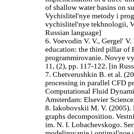
of shallow water basins on 
Vychislitel'nye metody i pr
vychislitel'nye tekhnologii, V
Russian language]
6. Voevodin V. V., Gergel' V
education: the third pillar o
programmirovanie. Novye vych
11, (2), pp. 117-122. [in Rus
7. Chetverushkin В. et al. (
processing in parallel CFD p
Computational Fluid Dynamic
Amsterdam: Elsevier Science
8. Iakobovskii M. V. (2005). 
graphs decomposition. Vestn
im. N. I. Lobachevskogo. Se
modelirovanie i optimal'noe u