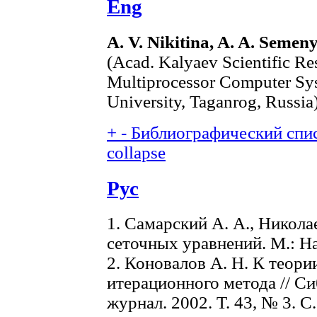
Eng
A. V. Nikitina, A. A. Semen
(Acad. Kalyaev Scientific Res
Multiprocessor Computer Sys
University, Taganrog, Russia
+
-
Библиографический спис
collapse
Рус
1. Самарский А. А., Никол
сеточных уравнений. М.: На
2. Коновалов А. Н. К теор
итерационного метода // С
журнал. 2002. Т. 43, № 3. С.