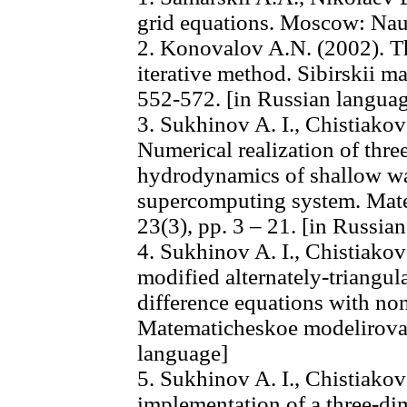
grid equations. Moscow: Nau
2. Konovalov A.N. (2002). The
iterative method. Sibirskii m
552-572. [in Russian langua
3. Sukhinov A. I., Chistiakov
Numerical realization of thr
hydrodynamics of shallow wa
supercomputing system. Mat
23(3), pp. 3 – 21. [in Russia
4. Sukhinov A. I., Chistiakov
modified alternately-triangul
difference equations with non
Matematicheskoe modelirovani
language]
5. Sukhinov A. I., Chistiakov 
implementation of a three-d