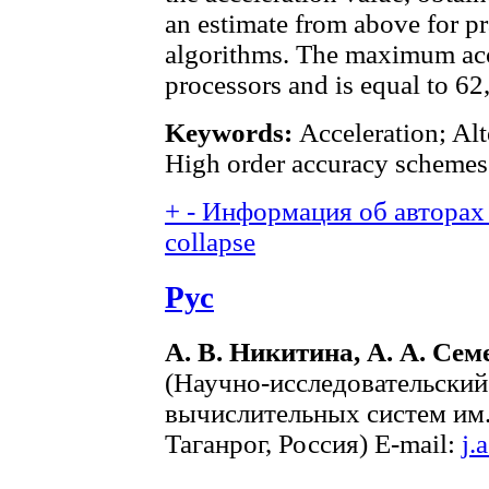
an estimate from above for pra
algorithms. The maximum acc
processors and is equal to 62
Keywords:
Acceleration; Alt
High order accuracy schemes
+
-
Информация об авторах 
collapse
Рус
А. В. Никитина, А. А. Сем
(Научно-исследовательски
вычислительных систем им.
Таганрог, Россия) E-mail:
j.