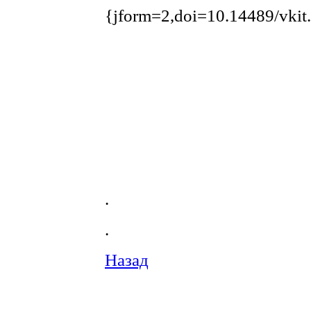
{jform=2,doi=10.14489/vkit
.
.
Назад