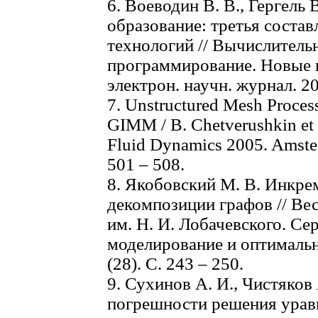
6. Воеводин В. В., Гергель
образование: третья сост
технологий // Вычислитель
программирование. Новые 
электрон. научн. журнал. 201
7. Unstructured Mesh Process
GIMM / В. Chetverushkin et a
Fluid Dynamics 2005. Amster
501 – 508.
8. Якобовский М. В. Инкре
декомпозиции графов // Ве
им. Н. И. Лобачевского. Се
моделирование и оптимальн
(28). С. 243 – 250.
9. Сухинов А. И., Чистяков
погрешности решения урав