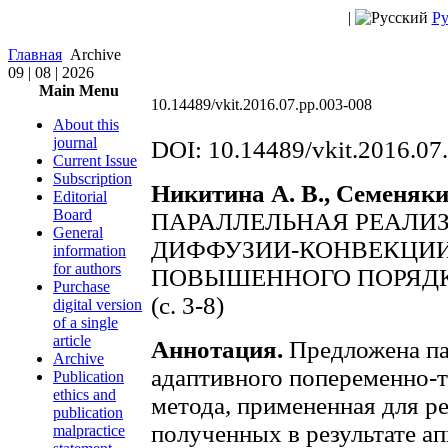
|
Ру
Главная
Archive
09 | 08 | 2026
Main Menu
10.14489/vkit.2016.07.pp.003-008
About this
journal
DOI: 10.14489/vkit.2016.07
Current Issue
Subscription
Никитина А. В., Семенякин
Editorial
Board
ПАРАЛЛЕЛЬНАЯ РЕАЛИ
General
ДИФФУЗИИ-КОНВЕКЦИИ
information
for authors
ПОВЫШЕННОГО ПОРЯД
Purchase
(c. 3-8)
digital version
of a single
article
Аннотация.
Предложена па
Archive
адаптивного попеременно-т
Publication
ethics and
метода, примененная для р
publication
полученных в результате а
malpractice