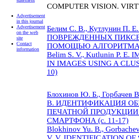
statement
COMPUTER VISION. VIR
Advertisement
in this journal
Advertisement
Белим С. В., Кутлунин П.
on the web
ПОВРЕЖДЕННЫХ ПИКСЕ
site
Contact
ПОМОЩЬЮ АЛГОРИТМА К
information
Belim S. V., Kutlunin P. 
IN IMAGES USING A CLUS
10)
Блохинов Ю. Б., Горбачев В
В. ИДЕНТИФИКАЦИЯ О
ПЕЧАТНОЙ ПРОДУКЦИИ
СМАРТФОНА (c. 11-17)
Blokhinov Yu. B., Gorbachev 
V. V. IDENTIFICATION O