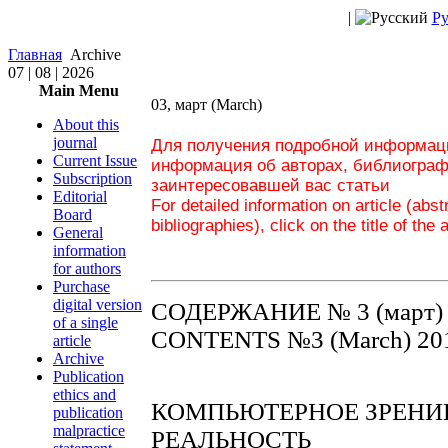
|
Ру
Главная
Archive
07 | 08 | 2026
Main Menu
03, март (March)
About this
journal
Для получения подробной информаци
Current Issue
информация об авторах, библиограф
Subscription
заинтересовавшей вас статьи
Editorial
For detailed information on article (abs
Board
bibliographies), click on the title of the 
General
information
for authors
Purchase
digital version
СОДЕРЖАНИЕ № 3 (март) 
of a single
CONTENTS №3 (March) 20
article
Archive
Publication
ethics and
КОМПЬЮТЕРНОЕ ЗРЕНИЕ
publication
malpractice
РЕАЛЬНОСТЬ