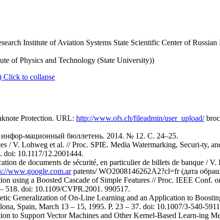
search Institute of Aviation Systems State Scientific Center of Russia
te of Physics and Technology (State University))
)
Click to collapse
nknote Protection. URL:
http://www.ofs.ch/fileadmin/user_upload/
broc
: инфор-мационный бюллетень. 2014. № 12. С. 24–25.
s / V. Lohweg et al. // Proc. SPIE. Media Watermarking, Securi-ty, an
. doi: 10.1117/12.2001444.
ion de documents de sécurité, en particulier de billets de banque / V.
ps://www.google.com.ar
patents/ WO2008146262A2?cl=fr (дата обращ
ction using a Boosted Cascade of Simple Features // Proc. IEEE Conf. 
 – 518. doi: 10.1109/CVPR.2001. 990517.
etic Generalization of On-Line Learning and an Application to Boosti
a, Spain, March 13 – 15, 1995. P. 23 – 37. doi: 10.1007/3-540-591
uction to Support Vector Machines and Other Kernel-Based Learn-ing M