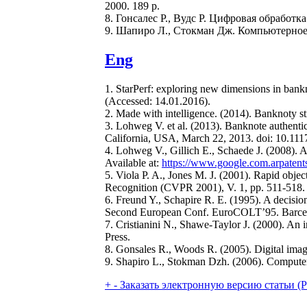
2000. 189 p.
8. Гонсалес Р., Вудс Р. Цифровая обработка
9. Шапиро Л., Стокман Дж. Компьютерное з
Eng
1. StarPerf: exploring new dimensions in bankn
(Accessed: 14.01.2016).
2. Made with intelligence. (2014). Banknoty str
3. Lohweg V. et al. (2013). Banknote authenti
California, USA, March 22, 2013. doi: 10.11
4. Lohweg V., Gillich E., Schaede J. (2008). A
Available at:
https://www.google.com.arpatent
5. Viola P. A., Jones M. J. (2001). Rapid obje
Recognition (CVPR 2001), V. 1, pp. 511-518
6. Freund Y., Schapire R. E. (1995). A decisio
Second European Conf. EuroCOLT’95. Barcelo
7. Cristianini N., Shawe-Taylor J. (2000). An
Press.
8. Gonsales R., Woods R. (2005). Digital ima
9. Shapiro L., Stokman Dzh. (2006). Comput
+
-
Заказать электронную версию статьи (Purch