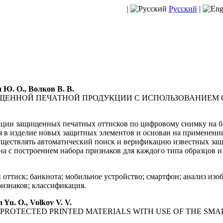
|
Русский
|
 Ю. О., Волков В. В.
ЩЕННОЙ ПЕЧАТНОЙ ПРОДУКЦИИ С ИСПОЛЬЗОВАНИЕМ
ации защищенных печатных оттисков по цифровому снимку на б
ия в изделие новых защитных элементов и основан на применени
ществлять автоматический поиск и верификацию известных защ
на с построением набора признаков для каждого типа образцов
ттиск; банкнота; мобильное устройство; смартфон; анализ изоб
изнаков; классификация.
 Yu. O., Volkov V. V.
E PROTECTED PRINTED MATERIALS WITH USE OF THE SM