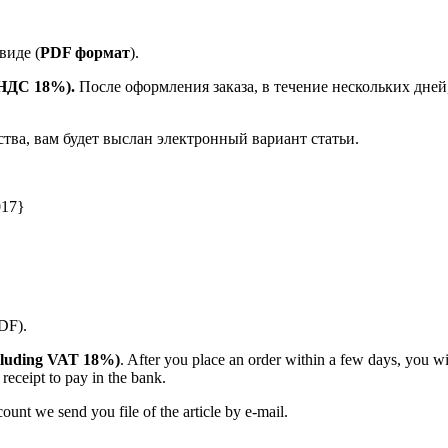
виде (
PDF формат
).
е НДС 18%).
После оформления заказа, в течение нескольких дней
ства, вам будет выслан электронный вариант статьи.
017}
PDF).
(including VAT 18%)
. After you place an order within a few days, you w
receipt to pay in the bank.
unt we send you file of the article by e-mail.