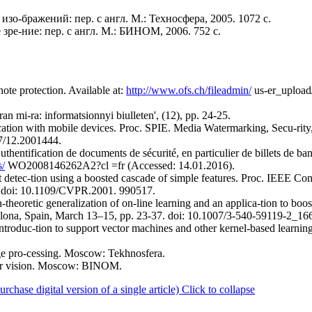
 изо-бражений: пер. с англ. M.: Техносфера, 2005. 1072 с.
ре-ние: пер. с англ. М.: БИНОМ, 2006. 752 с.
ote protection. Available at:
http://www.ofs.ch/fileadmin/
us-er_upload/
an mi-ra: informatsionnyi biulleten', (12), pp. 24-25.
cation with mobile devices. Proc. SPIE. Media Watermarking, Secu-rity
17/12.2001444.
uthentification de documents de sécurité, en particulier de billets de
s/
WO2008146262A2?cl =fr (Accessed: 14.01.2016).
ct detec-tion using a boosted cascade of simple features. Proc. IEEE C
. doi: 10.1109/CVPR.2001. 990517.
n-theoretic generalization of on-line learning and an applica-tion to b
na, Spain, March 13–15, pp. 23-37. doi: 10.1007/3-540-59119-2_16
 introduc-tion to support vector machines and other kernel-based learn
ge pro-cessing. Moscow: Tekhnosfera.
er vision. Moscow: BINOM.
ase digital version of a single article)
Click to collapse