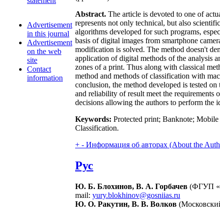
statement
Abstract.
The article is devoted to one of actu
represents not only technical, but also scienti
Advertisement
algorithms developed for such programs, especia
in this journal
basis of digital images from smartphone camera.
Advertisement
modification is solved. The method doesn't de
on the web
application of digital methods of the analysis 
site
zones of a print. Thus along with classical me
Contact
method and methods of classification with mac
information
conclusion, the method developed is tested on t
and reliability of result meet the requirements 
decisions allowing the authors to perform the ide
Keywords:
Protected print; Banknote; Mobile d
Classification.
+
-
Информация об авторах (About the Auth
Рус
Ю. Б. Блохинов, В. А. Горбачев
(ФГУП «Г
mail:
yury.blokhinov@gosniias.ru
Ю. О. Ракутин, В. В. Волков
(Московский