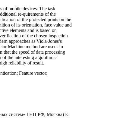
is of mobile devices. The task
dditional re-quirements of the
fication of the protected prints on the
tion of its orientation, face value and
ctive elements and is based on
verification of the chosen inspection
odern approaches as Viola-Jones’s
ector Machine method are used. In
n that the speed of data processing
r of the interesting algorithmic
gh reliability of result.
tication; Feature vector;
ных систем» ГНЦ РФ, Москва) E-