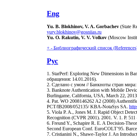
Eng
Yu. B. Blokhinov, V. A. Gorbachev
(State Re
yury.blokhinov@gosniias.ru
Yu. O. Rakutin, V. V. Volkov
(Moscow Institu
+
-
Библиографический список (References
Рус
1. StarPerf: Exploring New Dimensions in Ba
обращения: 14.01.2016).
2. Сделано с умом // Банкноты стран мира
3. Banknote Authentication with Mobile Device
Burlingame, California, USA, March 22, 2013
4. Pat. WO 2008146262 A2 (2008) Authentificat
PCT/IB2008/052135/ KBA-NotaSys SA.
htt
5. Viola P. A., Jones M. J. Rapid Object Dete
Recognition (CVPR 2001). 2001. V. 1. P. 511
6. Freund Y., Schapire R. E. A Decision-Theor
Second European Conf. EuroCOLT’95. Barcelon
7. Cristianini N., Shawe-Taylor J. An Introd