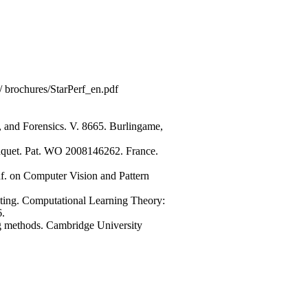
 brochures/StarPerf_en.pdf
, and Forensics. V. 8665. Burlingame,
 banquet. Pat. WO 2008146262. France.
onf. on Computer Vision and Pattern
oosting. Computational Learning Theory:
6.
ing methods. Cambridge University