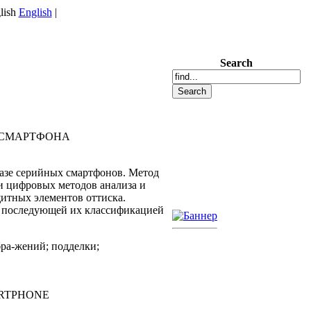
English
|
Search
 СМАРТФОНА
азе серийных смартфонов. Метод
и цифровых методов анализа и
итных элементов оттиска.
 и последующей их классификацией
ра-жений; подделки;
ARTPHONE