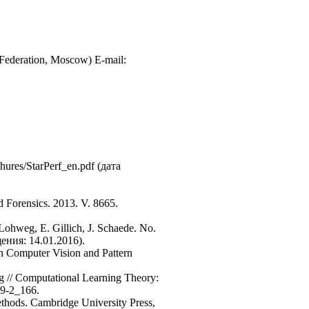
n Federation, Moscow) E-mail:
hures/StarPerf_en.pdf (дата
d Forensics. 2013. V. 8665.
 Lohweg, E. Gillich, J. Schaede. No.
ения: 14.01.2016).
on Computer Vision and Pattern
ng // Computational Learning Theory:
19-2_166.
ethods. Cambridge University Press,