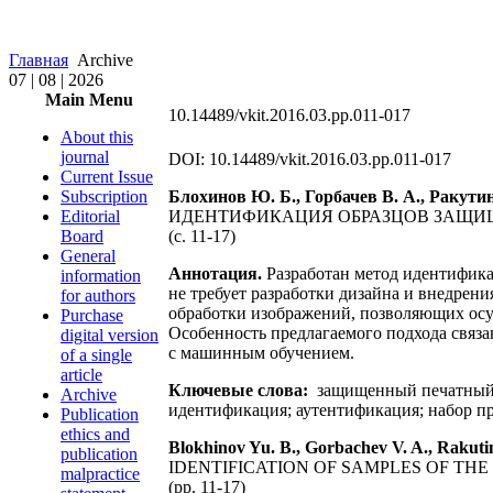
Главная
Archive
07 | 08 | 2026
Main Menu
10.14489/vkit.2016.03.pp.011-017
About this
journal
DOI: 10.14489/vkit.2016.03.pp.011-017
Current Issue
Subscription
Блохинов Ю. Б., Горбачев В. А., Ракутин
Editorial
ИДЕНТИФИКАЦИЯ ОБРАЗЦОВ ЗАЩИ
Board
(c. 11-17)
General
Аннотация.
Разработан метод идентифик
information
не требует разработки дизайна и внедрен
for authors
обработки изображений, позволяющих осу
Purchase
Особенность предлагаемого подхода связа
digital version
с машинным обучением.
of a single
article
Ключевые слова:
защищенный печатный о
Archive
идентификация; аутентификация; набор пр
Publication
ethics and
Blokhinov Yu. B., Gorbachev V. A., Rakutin
publication
IDENTIFICATION OF SAMPLES OF TH
malpractice
(pp. 11-17)