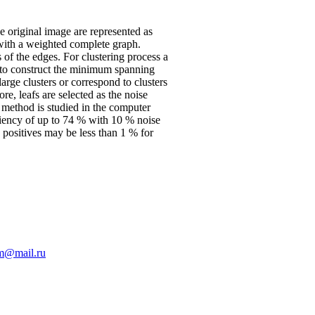
e original image are represented as
 with a weighted complete graph.
 of the edges. For clustering process a
d to construct the minimum spanning
large clusters or correspond to clusters
re, leafs are selected as the noise
e method is studied in the computer
ciency of up to 74 % with 10 % noise
e positives may be less than 1 % for
im@mail.ru