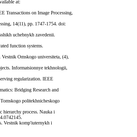
ailable at:
IEEE Transactions on Image Processing,
essing, 14(11), pp. 1747-1754. doi:
ysshikh uchebnykh zavedenii.
rated function systems.
s. Vestnik Omskogo universiteta, (4),
bjects. Informatsionnye tekhnologii,
erving regularization. IEEE
rmatics: Bridging Research and
iia Tomskogo politekhnicheskogo
ic hierarchy process. Nauka i
14.0742145.
es. Vestnik komp'iuternykh i