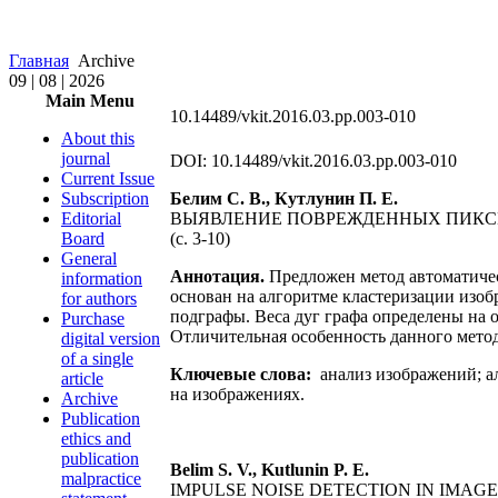
Главная
Archive
09 | 08 | 2026
Main Menu
10.14489/vkit.2016.03.pp.003-010
About this
journal
DOI: 10.14489/vkit.2016.03.pp.003-010
Current Issue
Subscription
Белим С. В., Кутлунин П. Е.
Editorial
ВЫЯВЛЕНИЕ ПОВРЕЖДЕННЫХ ПИКС
Board
(c. 3-10)
General
Аннотация.
Предложен метод автоматиче
information
основан на алгоритме кластеризации изоб
for authors
подграфы. Веса дуг графа определены на 
Purchase
Отличительная особенность данного мето
digital version
of a single
Ключевые слова:
анализ изображений; а
article
на изображениях.
Archive
Publication
ethics and
publication
Belim S. V., Kutlunin P. E.
malpractice
IMPULSE NOISE DETECTION IN IMAG