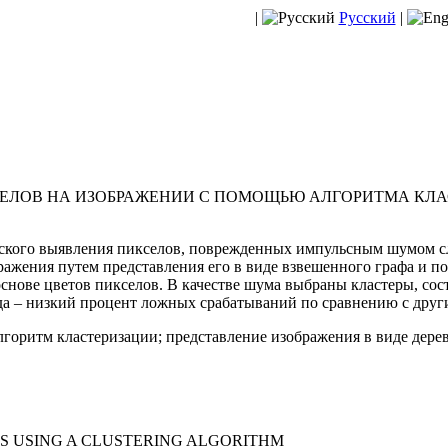
|
Русский
|
ЕЛОВ НА ИЗОБРАЖЕНИИ С ПОМОЩЬЮ АЛГОРИТМА КЛ
ского выявления пикселов, поврежденных импульсным шумом сл
ражения путем представления его в виде взвешенного графа и п
основе цветов пикселов. В качестве шума выбраны кластеры, сос
да – низкий процент ложных срабатываний по сравнению с друг
лгоритм кластеризации; представление изображения в виде дер
ES USING A CLUSTERING ALGORITHM