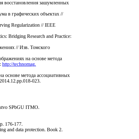
для восстановления зашумленных
ма в графических объектах //
ving Regularization // IEEE
cs: Bridging Research and Practice:
ениях // Изв. Томского
ображениях на основе метода
:
http://technomag.
на основе метода ассоциативных
2014.12.pp.018-023.
tel'stvo SPbGU ITMO.
pp. 176-177.
sing and data protection. Book 2.