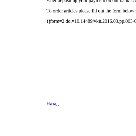
After depositing your payment on our bank acco
To order articles please fill out the form below:
{jform=2,doi=10.14489/vkit.2016.03.pp.003-
.
.
Назад