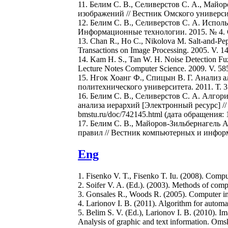
11. Белим С. В., Селиверстов С. А., Май
изображений // Вестник Омского университе
12. Белим С. В., Селиверстов С. А. Испол
Информационные технологии. 2015. № 4. С
13. Chan R., Ho C., Nikolova M. Salt-and-Pe
Transactions on Image Processing. 2005. V. 1
14. Kam H. S., Tan W. H. Noise Detection Fuz
Lecture Notes Computer Science. 2009. V. 58
15. Нгок Хоанг Ф., Спицын В. Г. Анализ 
политехнического университета. 2011. Т. 31
16. Белим С. В., Селиверстов С. А. Алго
анализа иерархий [Электронный ресурс] // 
bmstu.ru/doc/742145.html (дата обращения: 1
17. Белим С. В., Майоров-Зильбернагель 
правил // Вестник компьютерных и информац
Eng
1. Fisenko V. T., Fisenko T. Iu. (2008). Comp
2. Soifer V. A. (Ed.). (2003). Methods of c
3. Gonsales R., Woods R. (2005). Computer i
4. Larionov I. B. (2011). Algorithm for automa
5. Belim S. V. (Ed.), Larionov I. B. (2010). Im
Analysis of graphic and text information. Omsk