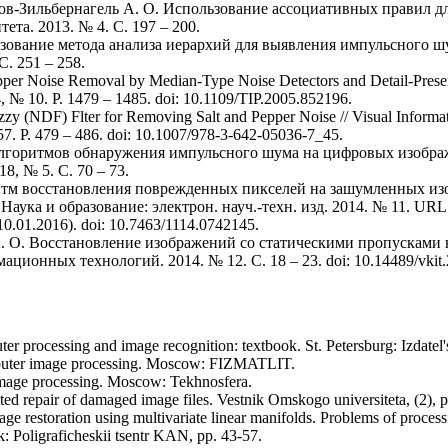
оров-Зильбернагель А. О. Использование ассоциативных правил 
та. 2013. № 4. С. 197 – 200.
ьзование метода анализа иерархий для выявления импульсного шу
. 251 – 258.
pper Noise Removal by Median-Type Noise Detectors and Detail-Preser
4, № 10. P. 1479 – 1485. doi: 10.1109/TIP.2005.852196.
zy (NDF) Flter for Removing Salt and Pepper Noise // Visual Informati
57. P. 479 – 486. doi: 10.1007/978-3-642-05036-7_45.
алгоритмов обнаружения импульсного шума на цифровых изображ
8, № 5. С. 70 – 73.
ритм восстановления поврежденных пикселей на зашумленных из
Наука и образование: электрон. науч.-техн. изд. 2014. № 11. URL
0.01.2016). doi: 10.7463/1114.0742145.
А. О. Восстановление изображений со статическими пропусками 
ионных технологий. 2014. № 12. С. 18 – 23. doi: 10.14489/vkit.
uter processing and image recognition: textbook. St. Petersburg: Izda
omputer image processing. Мoscow: FIZMATLIT.
mage processing. Moscow: Tekhnosfera.
ted repair of damaged image files. Vestnik Omskogo universiteta, (2), 
age restoration using multivariate linear manifolds. Problems of proces
: Poligraficheskii tsentr KAN, pp. 43-57.