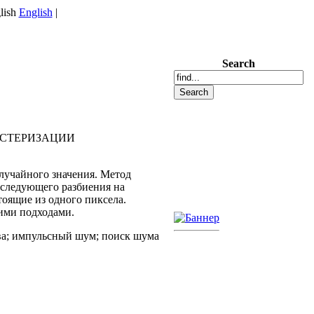
English
|
Search
АСТЕРИЗАЦИИ
учайного значения. Метод
оследующего разбиения на
тоящие из одного пиксела.
ими подходами.
ева; импульсный шум; поиск шума