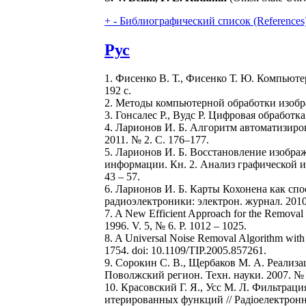
+
-
Библиографический список (References
Рус
1. Фисенко В. Т., Фисенко Т. Ю. Компьют
192 с.
2. Методы компьютерной обработки изобра
3. Гонсалес Р., Вудс Р. Цифровая обработка
4. Ларионов И. Б. Алгоритм автоматизиро
2011. № 2. С. 176–177.
5. Ларионов И. Б. Восстановление изобр
информации. Кн. 2. Анализ графической и
43 – 57.
6. Ларионов И. Б. Карты Кохонена как сп
радиоэлектроники: электрон. журнал. 2010
7. A New Efficient Approach for the Removal 
1996. V. 5, № 6. P. 1012 – 1025.
8. A Universal Noise Removal Algorithm with a
1754. doi: 10.1109/TIP.2005.857261.
9. Сорокин С. В., Щербаков М. А. Реализ
Поволжский регион. Техн. науки. 2007. № 3
10. Красовский Г. Я., Усс М. Л. Фильтра
итерированных функций // Радiоелектроннi 