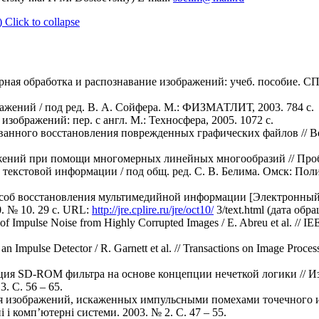
)
Click to collapse
ерная обработка и распознавание изображений: учеб. пособие. 
жений / под ред. В. А. Сойфера. М.: ФИЗМАТЛИТ, 2003. 784 с.
 изображений: пер. с англ. М.: Техносфера, 2005. 1072 с.
ванного восстановления поврежденных графических файлов // В
ажений при помощи многомерных линейных многообразий // Про
 текстовой информации / под общ. ред. С. В. Белима. Омск: По
особ восстановления мультимедийной информации [Электронный 
. № 10. 29 c. URL:
http://jre.cplire.ru/jre/oct10/
3/text.html (дата обр
of Impulse Noise from Highly Corrupted Images / E. Abreu et al. // IE
n Impulse Detector / R. Garnett et al. // Transactions on Image Proces
ация SD-ROM фильтра на основе концепции нечеткой логики // И
. С. 56 – 65.
ция изображений, искаженных импульсными помехами точечного и
i комп’ютернi системи. 2003. № 2. С. 47 – 55.