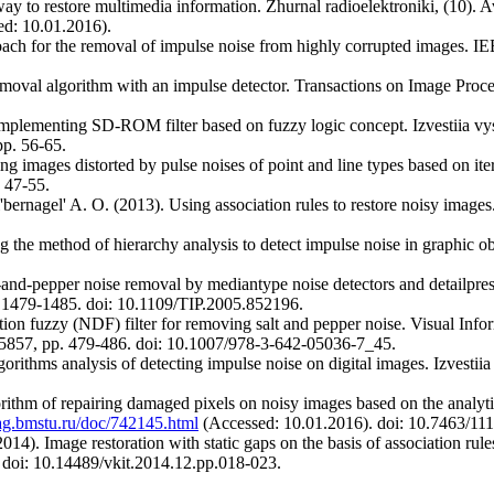
y to restore multimedia information. Zhurnal radioelektroniki, (10). Av
d: 10.01.2016).
roach for the removal of impulse noise from highly corrupted images. 
 removal algorithm with an impulse detector. Transactions on Image Proc
Implementing SD-ROM filter based on fuzzy logic concept. Izvestiia v
pp. 56-65.
ing images distorted by pulse noises of point and line types based on ite
. 47-55.
'bernagel' A. O. (2013). Using association rules to restore noisy image
g the method of hierarchy analysis to detect impulse noise in graphic o
and-pepper noise removal by mediantype noise detectors and detailpres
. 1479-1485. doi: 10.1109/TIP.2005.852196.
ion fuzzy (NDF) filter for removing salt and pepper noise. Visual Info
 5857, pp. 479-486. doi: 10.1007/978-3-642-05036-7_45.
orithms analysis of detecting impulse noise on digital images. Izvest
orithm of repairing damaged pixels on noisy images based on the analyt
ag.bmstu.ru/doc/742145.html
(Accessed: 10.01.2016). doi: 10.7463/11
014). Image restoration with static gaps on the basis of association rul
. doi: 10.14489/vkit.2014.12.pp.018-023.