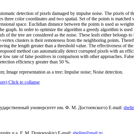
utomatic detection of pixels damaged by impulse noise. The pixels of th
es three color coordinates and two spatial. Set of the points is matched
mensional space. Euclidian distance between the points is used as weights
he graph. In order to optimize the algorithm a greedy algorithm is use
s of the tree are considered as the noise. These leafs either belongs to 
e-vertex clusters is their remoteness from the neighboring points. Therefo
ving the length greater than a threshold value. The effectiveness of th
roposed method can automatically detect corrupted pixels with an effi
he low rate of false positives in comparison with other approaches. Fals
detection efficiency greater than 50 %.
m; Image representation as a tree; Impulse noise; Noise detection.
ors)
Click to collapse
ударственный университет им. Ф. М. Достоевского) E-mail:
sbel
rsity n.a. F. M. Dostoevskiy) E-mail:
sbelim@mail.ru