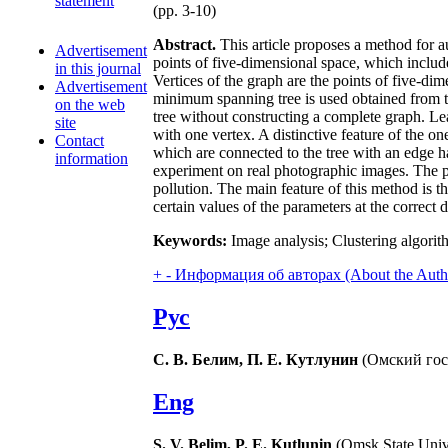
statement
(pp. 3-10)
Abstract.
This article proposes a method for a
Advertisement
points of five-dimensional space, which includ
in this journal
Vertices of the graph are the points of five-di
Advertisement
minimum spanning tree is used obtained from t
on the web
tree without constructing a complete graph. Leaf
site
with one vertex. A distinctive feature of the on
Contact
which are connected to the tree with an edge ha
information
experiment on real photographic images. The p
pollution. The main feature of this method is t
certain values of the parameters at the correct 
Keywords:
Image analysis; Clustering algorith
+
-
Информация об авторах (About the Auth
Рус
С. В. Белим, П. Е. Кутлунин
(Омский гос
Eng
S. V. Belim, P. E. Kutlunin
(Omsk State Unive