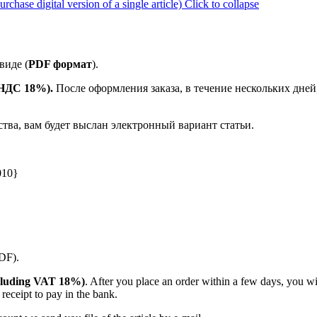
ase digital version of a single article)
Click to collapse
виде (
PDF формат
).
е НДС 18%).
После оформления заказа, в течение нескольких дней
ства, вам будет выслан электронный вариант статьи.
010}
PDF).
(including VAT 18%)
. After you place an order within a few days, you w
receipt to pay in the bank.