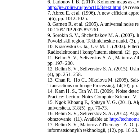
6. Larionov I. B. (2010). Kohonen maps as a wa
http://jre.cplire.ru/jre/oct10/3/text.html
(Accesse
7. Abreu E. et al. (1996). A new efficient app
5(6), pp. 1012-1025.
8. Garnett R. et al. (2005). A universal noise
10.1109/TIP.2005.857261.
9. Sorokin S. V., Shcherbakov M. A. (2007). 
Povolzhskii region. Tekhnicheskie nauki, (3), 
10. Krasovskii G. Ia., Uss M. L. (2003). Filter
Radioelektronni i komp’iuterni sistemi, (2), pp
11. Belim S. V., Seliverstov S. A., Maiorov-Zil
pp. 197- 200.
12. Belim S. V., Seliverstov S. A. (2015). Usin
(4), pp. 251- 258.
13. Chan R., Ho C., Nikolova M. (2005). Salt-
Transactions on Image Processing, 14(10), pp
14. Kam H. S., Tan W. H. (2009). Noise detect
Practice: Lecture Notes Computer Science, V.
15. Ngok Khoang F., Spitsyn V. G. (2011). Alg
universiteta, 318(5), pp. 70-73.
16. Belim S. V., Seliverstov S. A. (2014). Alg
obrazovanie, (11). Available at:
http://technom
17. Belim S. V., Maiorov-Zil'bernagel' A. O. (2
informatsionnykh tekhnologii, (12), pp. 18-23