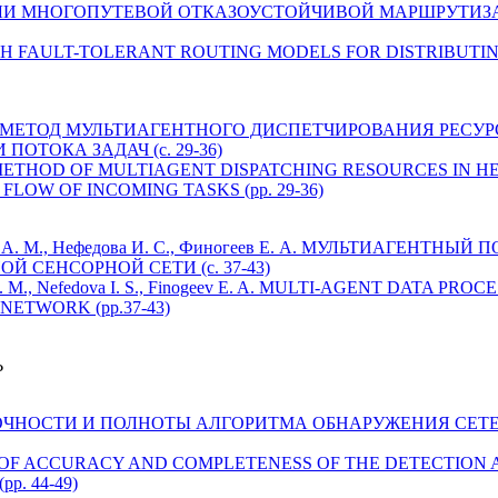
А. МОДЕЛИ МНОГОПУТЕВОЙ ОТКАЗОУСТОЙЧИВОЙ МАРШРУТ
MULTIPATH FAULT-TOLERANT ROUTING MODELS FOR DISTRIBU
ин Я. С. МЕТОД МУЛЬТИАГЕНТНОГО ДИСПЕТЧИРОВАНИЯ РЕС
ОТОКА ЗАДАЧ (c. 29-36)
in Ya. S. METHOD OF MULTIAGENT DISPATCHING RESOURCES 
OW OF INCOMING TASKS (pp. 29-36)
дский А. М., Нефедова И. С., Финогеев Е. А. МУЛЬТИАГЕНТ
 СЕНСОРНОЙ СЕТИ (c. 37-43)
ky A. M., Nefedova I. S., Finogeev E. A. MULTI-AGENT DATA 
ETWORK (pp.37-43)
Ь
ЕНКА ТОЧНОСТИ И ПОЛНОТЫ АЛГОРИТМА ОБНАРУЖЕНИЯ С
SSMENT OF ACCURACY AND COMPLETENESS OF THE DETECTI
. 44-49)