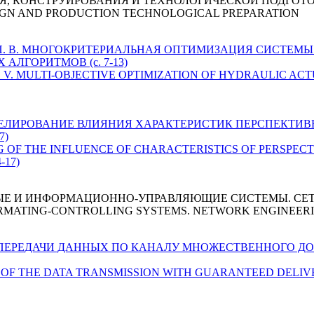
, КОНСТРУИРОВАНИЯ И ТЕХНОЛОГИЧЕСКОЙ ПОДГОТ
IGN AND PRODUCTION TECHNOLOGICAL PREPARATION
 Казаков П. В. МНОГОКРИТЕРИАЛЬНАЯ ОПТИМИЗАЦИЯ СИС
АЛГОРИТМОВ (c. 7-13)
azakov P. V. MULTI-OBJECTIVE OPTIMIZATION OF HYDRAULIC
МОДЕЛИРОВАНИЕ ВЛИЯНИЯ ХАРАКТЕРИСТИК ПЕРСПЕКТ
7)
ING OF THE INFLUENCE OF CHARACTERISTICS OF PERSPEC
-17)
ЫЕ И ИНФОРМАЦИОННО-УПРАВЛЯЮЩИЕ СИСТЕМЫ. СЕ
RMATING-CONTROLLING SYSTEMS. NETWORK ENGINEER
АНАЛИЗ ПЕРЕДАЧИ ДАННЫХ ПО КАНАЛУ МНОЖЕСТВЕННОГО
ALYSIS OF THE DATA TRANSMISSION WITH GUARANTEED DE