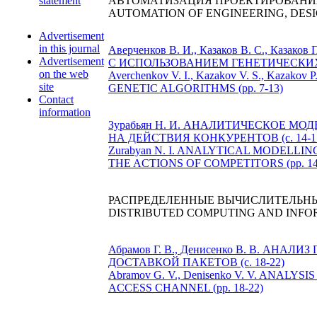
statement
АВТОМАТИЗАЦИЯ ПРОЕКТИРОВАНИЯ
AUTOMATION OF ENGINEERING, DES
Advertisement
in this journal
Аверченков В. И., Казаков В. С.,
Advertisement
С ИСПОЛЬЗОВАНИЕМ ГЕНЕТИЧЕСКИХ 
on the web
Averchenkov V. I., Kazakov V. S., K
site
GENETIC ALGORITHMS (pp. 7-13)
Contact
information
Зурабьян Н. И. АНАЛИТИЧЕСКОЕ 
НА ДЕЙСТВИЯ КОНКУРЕНТОВ (c. 14-1
Zurabyan N. I. ANALYTICAL MODELL
THE ACTIONS OF COMPETITORS (pp. 14
РАСПРЕДЕЛЕННЫЕ ВЫЧИСЛИТЕЛЬН
DISTRIBUTED COMPUTING AND INFO
Абрамов Г. В., Денисенко В. В. 
ДОСТАВКОЙ ПАКЕТОВ (c. 18-22)
Abramov G. V., Denisenko V. V. AN
ACCESS CHANNEL (pp. 18-22)