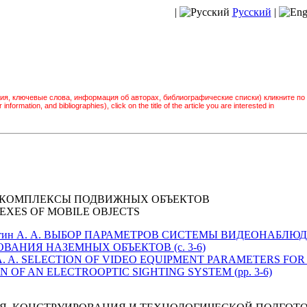
|
Русский
|
ия, ключевые слова, информация об авторах, библиографические списки) кликните по
information, and bibliographies), click on the title of the article you are interested in
КОМПЛЕКСЫ ПОДВИЖНЫХ ОБЪЕКТОВ
XES OF MOBILE OBJECTS
., Ишутин А. А. ВЫБОР ПАРАМЕТРОВ СИСТЕМЫ ВИДЕОНАБ
АНИЯ НАЗЕМНЫХ ОБЪЕКТОВ (c. 3-6)
 Ishutin A. A. SELECTION OF VIDEO EQUIPMENT PARAMETERS
 OF AN ELECTROOPTIC SIGHTING SYSTEM (pp. 3-6)