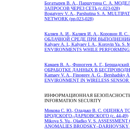
Богатырев В. А., Паршутина С. 
ЗАПРОСОВ ЧЕРЕЗ СЕТЬ (c.023-028)
Bogatyrev V. A., Parshutina S. A. 
NETWORK (pp.023-028)
Каляев А. И., Каляев И. А., Коров
ОБЛАЧНОЙ СРЕДЕ ПРИ ВЫПОЛНЕНИИ П
Kalyaev A. I., Kalyaev I. A., Korov
ENVIRONMENTS WHILE PERFORMING FL
Камаев В. А., Финогеев А. Г., Берша
ОБРАБОТКЕ ДАННЫХ В БЕСПРОВОДНОЙ
Kamaev V. A., Finogeev А. G., Bershads
ENVIRONMENT IN WIRELESS SENSOR N
ИНФОРМАЦИОННАЯ БЕЗОПАСНОСТ
INFORMATION SECURITY
Микова С. Ю., Оладько В. С. ОЦ
БРОДСКОГО–ДАРХОВСКОГО (c. 44-49)
Mikova S. Yu., Oladko V. S. ASSE
ANOMALIES BRODSKY–DARHOVSKY (pp