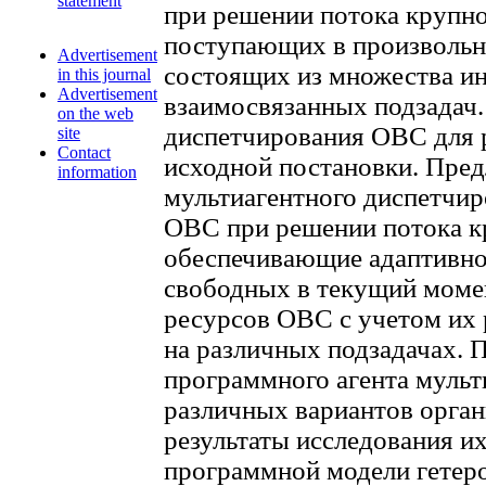
statement
при решении потока крупн
поступающих в произвольн
Advertisement
состоящих из множества 
in this journal
Advertisement
взаимосвязанных подзадач
on the web
диспетчирования ОВС для 
site
Contact
исходной постановки. Пре
information
мультиагентного диспетчир
ОВС при решении потока к
обеспечивающие адаптивно
свободных в текущий моме
ресурсов ОВС с учетом их 
на различных подзадачах.
программного агента мульт
различных вариантов орган
результаты исследования 
программной модели гетер