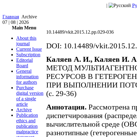
|
Ру
Главная
Archive
07 | 08 | 2026
Main Menu
10.14489/vkit.2015.12.pp.029-036
About this
journal
DOI: 10.14489/vkit.2015.12
Current Issue
Subscription
Каляев А. И., Каляев И. А
Editorial
Board
МЕТОД МУЛЬТИАГЕНТН
General
РЕСУРСОВ В ГЕТЕРОГЕ
information
for authors
ПРИ ВЫПОЛНЕНИИ ПОТ
Purchase
(c. 29-36)
digital version
of a single
article
Аннотация.
Рассмотрена п
Archive
диспетчирования (распреде
Publication
ethics and
вычислительной среде (ОВС
publication
разнотипные (гетерогенные
malpractice